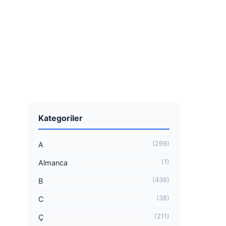
Kategoriler
(299)
A
(1)
Almanca
(438)
B
(38)
C
(211)
Ç