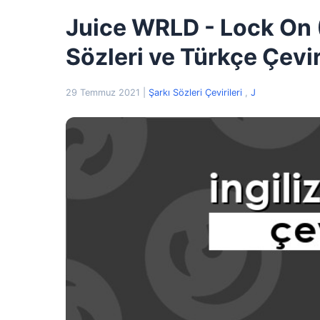
Juice WRLD - Lock On (
Sözleri ve Türkçe Çevir
29 Temmuz 2021
|
Şarkı Sözleri Çevirileri
,
J