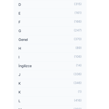
(315)
D
(161)
E
(166)
F
(247)
G
(370)
Genel
(89)
H
(106)
I
(14)
İngilizce
(336)
J
(346)
K
(1)
K
(416)
L