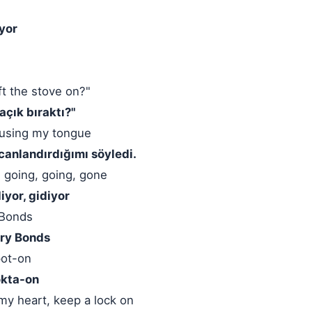
ıyor
eft the stove on?"
açık bıraktı?"
t using my tongue
canlandırdığımı söyledi.
s going, going, gone
iyor, gidiyor
 Bonds
arry Bonds
pot-on
okta-on
my heart, keep a lock on