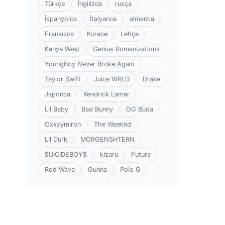
Türkçe
İngilizce
rusça
İspanyolca
İtalyanca
almanca
Fransızca
Korece
Lehçe
Kanye West
Genius Romanizations
YoungBoy Never Broke Again
Taylor Swift
Juice WRLD
Drake
Japonca
Kendrick Lamar
Lil Baby
Bad Bunny
OG Buda
Oxxxymiron
The Weeknd
Lil Durk
MORGENSHTERN
$UICIDEBOY$
kizaru
Future
Rod Wave
Gunna
Polo G