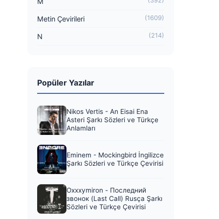
(392)
M
(1609)
Metin Çevirileri
(214)
N
Popüler Yazılar
Nikos Vertis - An Eisai Ena
Asteri Şarkı Sözleri ve Türkçe
Anlamları
Eminem - Mockingbird İngilizce
Şarkı Sözleri ve Türkçe Çevirisi
Oxxxymiron - Последний
звонок (Last Call) Rusça Şarkı
Sözleri ve Türkçe Çevirisi