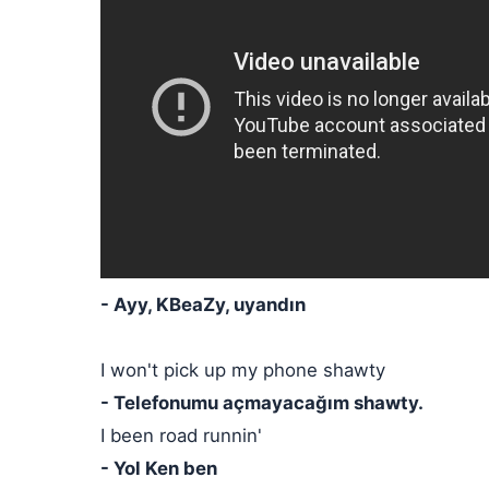
- Ayy, KBeaZy, uyandın
I won't pick up my phone shawty
- Telefonumu açmayacağım shawty.
I been road runnin'
- Yol Ken ben