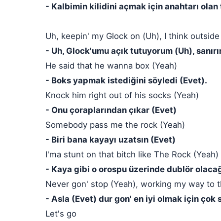
- Kalbimin kilidini açmak için anahtarı olan te
Uh, keepin' my Glock on (Uh), I think outside
- Uh, Glock'umu açık tutuyorum (Uh), sanır
He said that he wanna box (Yeah)
- Boks yapmak istediğini söyledi (Evet).
Knock him right out of his socks (Yeah)
- Onu çoraplarından çıkar (Evet)
Somebody pass me the rock (Yeah)
- Biri bana kayayı uzatsın (Evet)
I'ma stunt on that bitch like The Rock (Yeah)
- Kaya gibi o orospu üzerinde dublör olaca
Never gon' stop (Yeah), working my way to t
- Asla (Evet) dur gon' en iyi olmak için çok 
Let's go