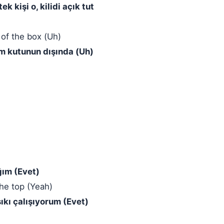
k kişi o, kilidi açık tut
 of the box (Uh)
ım kutunun dışında (Uh)
ğım (Evet)
he top (Yeah)
sıkı çalışıyorum (Evet)