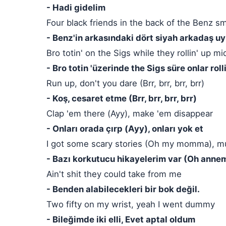
- Hadi gidelim
Four black friends in the back of the Benz sm
- Benz'in arkasındaki dört siyah arkadaş u
Bro totin' on the Sigs while they rollin' up mi
- Bro totin 'üzerinde the Sigs süre onlar roll
Run up, don't you dare (Brr, brr, brr, brr)
- Koş, cesaret etme (Brr, brr, brr, brr)
Clap 'em there (Ayy), make 'em disappear
- Onları orada çırp (Ayy), onları yok et
I got some scary stories (Oh my momma), mu
- Bazı korkutucu hikayelerim var (Oh anne
Ain't shit they could take from me
- Benden alabilecekleri bir bok değil.
Two fifty on my wrist, yeah I went dummy
- Bileğimde iki elli, Evet aptal oldum