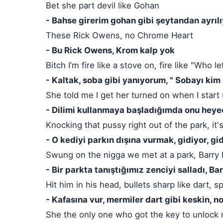
Bet she part devil like Gohan
- Bahse girerim gohan gibi şeytandan ayrıl
These Rick Owens, no Chrome Heart
- Bu Rick Owens, Krom kalp yok
Bitch I’m fire like a stove on, fire like "Who l
- Kaltak, soba gibi yanıyorum, " Sobayı kim 
She told me I get her turned on when I star
- Dilimi kullanmaya başladığımda onu heye
Knocking that pussy right out of the park, it'
- O kediyi parkın dışına vurmak, gidiyor, gid
Swung on the nigga we met at a park, Barry
- Bir parkta tanıştığımız zenciyi salladı, B
Hit him in his head, bullets sharp like dart, s
- Kafasına vur, mermiler dart gibi keskin, n
She the only one who got the key to unlock 