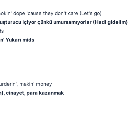
okin' dope 'cause they don't care (Let's go)
yuşturucu içiyor çünkü umursamıyorlar (Hadi gidelim)
ds
in' Yukarı mids
rderin', makin' money
m), cinayet, para kazanmak