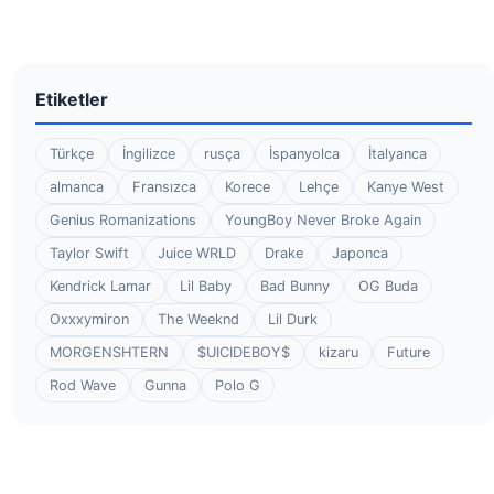
Etiketler
Türkçe
İngilizce
rusça
İspanyolca
İtalyanca
almanca
Fransızca
Korece
Lehçe
Kanye West
Genius Romanizations
YoungBoy Never Broke Again
Taylor Swift
Juice WRLD
Drake
Japonca
Kendrick Lamar
Lil Baby
Bad Bunny
OG Buda
Oxxxymiron
The Weeknd
Lil Durk
MORGENSHTERN
$UICIDEBOY$
kizaru
Future
Rod Wave
Gunna
Polo G