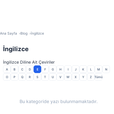
Ana Sayfa
Blog
İngilizce
İngilizce
İngilizce Diline Ait Çeviriler
A
B
C
D
E
F
G
H
I
J
K
L
M
N
O
P
Q
R
S
T
U
V
W
X
Y
Z
Tümü
Bu kategoride yazı bulunmamaktadır.