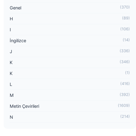
(370)
Genel
(89)
H
(106)
I
(14)
İngilizce
(336)
J
(346)
K
(1)
K
(416)
L
(392)
M
(1609)
Metin Çevirileri
(214)
N