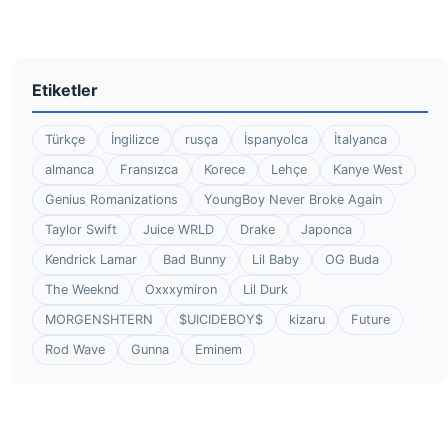
Etiketler
Türkçe
İngilizce
rusça
İspanyolca
İtalyanca
almanca
Fransızca
Korece
Lehçe
Kanye West
Genius Romanizations
YoungBoy Never Broke Again
Taylor Swift
Juice WRLD
Drake
Japonca
Kendrick Lamar
Bad Bunny
Lil Baby
OG Buda
The Weeknd
Oxxxymiron
Lil Durk
MORGENSHTERN
$UICIDEBOY$
kizaru
Future
Rod Wave
Gunna
Eminem