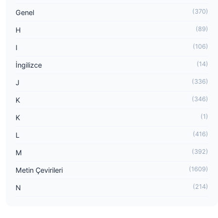
(370)
Genel
(89)
H
(106)
I
(14)
İngilizce
(336)
J
(346)
K
(1)
K
(416)
L
(392)
M
(1609)
Metin Çevirileri
(214)
N