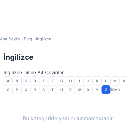
Ana Sayfa
Blog
İngilizce
İngilizce
İngilizce Diline Ait Çeviriler
A
B
C
D
E
F
G
H
I
J
K
L
M
N
O
P
Q
R
S
T
U
V
W
X
Y
Z
Tümü
Bu kategoride yazı bulunmamaktadır.