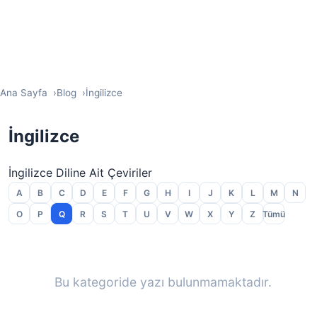
Ana Sayfa
Blog
İngilizce
İngilizce
İngilizce Diline Ait Çeviriler
A
B
C
D
E
F
G
H
I
J
K
L
M
N
O
P
Q
R
S
T
U
V
W
X
Y
Z
Tümü
Bu kategoride yazı bulunmamaktadır.