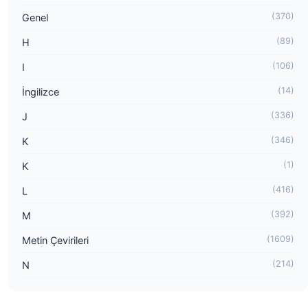
(370)
Genel
(89)
H
(106)
I
(14)
İngilizce
(336)
J
(346)
K
(1)
K
(416)
L
(392)
M
(1609)
Metin Çevirileri
(214)
N