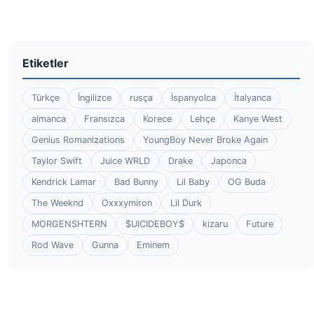
Etiketler
Türkçe
İngilizce
rusça
İspanyolca
İtalyanca
almanca
Fransızca
Korece
Lehçe
Kanye West
Genius Romanizations
YoungBoy Never Broke Again
Taylor Swift
Juice WRLD
Drake
Japonca
Kendrick Lamar
Bad Bunny
Lil Baby
OG Buda
The Weeknd
Oxxxymiron
Lil Durk
MORGENSHTERN
$UICIDEBOY$
kizaru
Future
Rod Wave
Gunna
Eminem