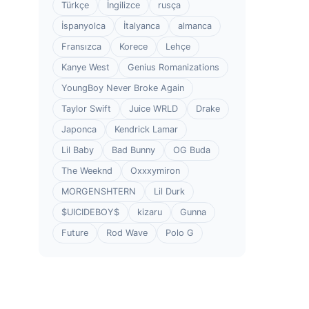
Türkçe
İngilizce
rusça
İspanyolca
İtalyanca
almanca
Fransızca
Korece
Lehçe
Kanye West
Genius Romanizations
YoungBoy Never Broke Again
Taylor Swift
Juice WRLD
Drake
Japonca
Kendrick Lamar
Lil Baby
Bad Bunny
OG Buda
The Weeknd
Oxxxymiron
MORGENSHTERN
Lil Durk
$UICIDEBOY$
kizaru
Gunna
Future
Rod Wave
Polo G