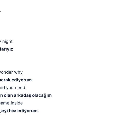
.
y night
larıyız
 wonder why
 merak ediyorum
iend you need
acın olan arkadaş olacağım
 same inside
 şeyi hissediyorum.