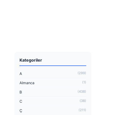
Kategoriler
(299)
A
(1)
Almanca
(438)
B
(38)
C
(211)
Ç