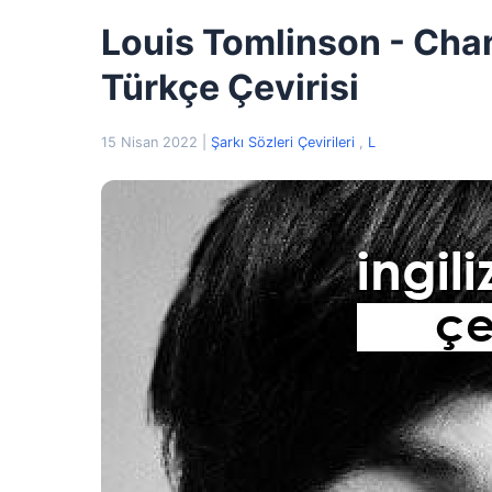
Louis Tomlinson - Chan
Türkçe Çevirisi
15 Nisan 2022
|
Şarkı Sözleri Çevirileri
,
L