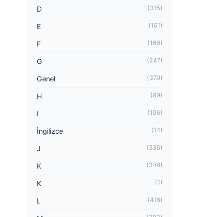
(315)
D
(161)
E
(166)
F
(247)
G
(370)
Genel
(89)
H
(106)
I
(14)
İngilizce
(336)
J
(346)
K
(1)
K
(416)
L