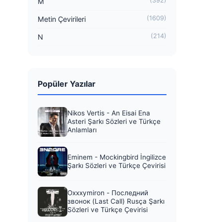
(392)
M
(1609)
Metin Çevirileri
(214)
N
Popüler Yazılar
Nikos Vertis - An Eisai Ena
Asteri Şarkı Sözleri ve Türkçe
Anlamları
Eminem - Mockingbird İngilizce
Şarkı Sözleri ve Türkçe Çevirisi
Oxxxymiron - Последний
звонок (Last Call) Rusça Şarkı
Sözleri ve Türkçe Çevirisi