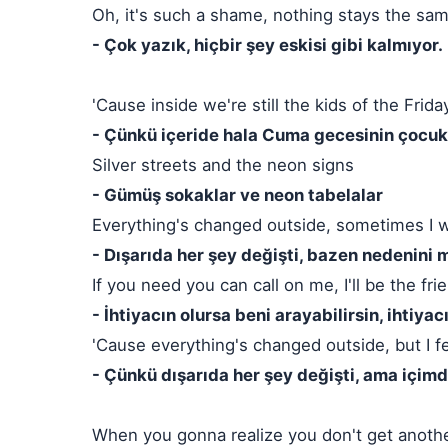
Oh, it's such a shame, nothing stays the sa
- Çok yazık, hiçbir şey eskisi gibi kalmıyor.
'Cause inside we're still the kids of the Frida
- Çünkü içeride hala Cuma gecesinin çocuk
Silver streets and the neon signs
- Gümüş sokaklar ve neon tabelalar
Everything's changed outside, sometimes I
- Dışarıda her şey değişti, bazen nedenini
If you need you can call on me, I'll be the fr
- İhtiyacın olursa beni arayabilirsin, ihtiy
'Cause everything's changed outside, but I f
- Çünkü dışarıda her şey değişti, ama içim
When you gonna realize you don't get anothe