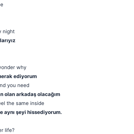
me
y night
larıyız
 wonder why
 merak ediyorum
iend you need
acın olan arkadaş olacağım
eel the same inside
de aynı şeyi hissediyorum.
r life?