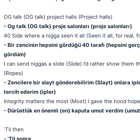
OG talk (OG talk) project halls (Project halls)
- Og talk (OG talk) proje salonları (proje salonları)
40 Side where a nigga seen it all (Seen it all, for real, fo
- Bir zencinin hepsini gördüğü 40 tarafı (hepsini ger
gördüm)
I can send niggas a slide (Slide) I’d rather show them t
(Ropes)
- Zencilere bir slayt gönderebilirim (Slayt) onlara ip
tercih ederim (ipler)
Integrity matters the most (Most) I gave the hood hop
- Dürüstlük en önemli (en) kaputa umut verdim (umut
'Til then
- 'Til sonra