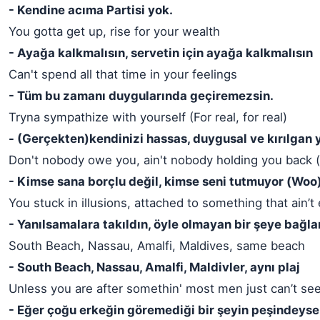
- Kendine acıma Partisi yok.
You gotta get up, rise for your wealth
- Ayağa kalkmalısın, servetin için ayağa kalkmalısın
Can't spend all that time in your feelings
- Tüm bu zamanı duygularında geçiremezsin.
Tryna sympathize with yourself (For real, for real)
- (Gerçekten)kendinizi hassas, duygusal ve kırılgan 
Don't nobody owe you, ain't nobody holding you back 
- Kimse sana borçlu değil, kimse seni tutmuyor (Woo
You stuck in illusions, attached to something that ain’t
- Yanılsamalara takıldın, öyle olmayan bir şeye bağla
South Beach, Nassau, Amalfi, Maldives, same beach
- South Beach, Nassau, Amalfi, Maldivler, aynı plaj
Unless you are after somethin' most men just can’t se
- Eğer çoğu erkeğin göremediği bir şeyin peşindeys