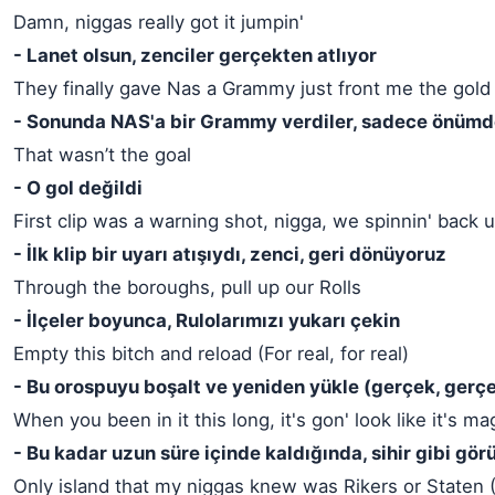
Damn, niggas really got it jumpin'
- Lanet olsun, zenciler gerçekten atlıyor
They finally gave Nas a Grammy just front me the gold
- Sonunda NAS'a bir Grammy verdiler, sadece önümde
That wasn’t the goal
- O gol değildi
First clip was a warning shot, nigga, we spinnin' back 
- İlk klip bir uyarı atışıydı, zenci, geri dönüyoruz
Through the boroughs, pull up our Rolls
- İlçeler boyunca, Rulolarımızı yukarı çekin
Empty this bitch and reload (For real, for real)
- Bu orospuyu boşalt ve yeniden yükle (gerçek, gerç
When you been in it this long, it's gon' look like it's ma
- Bu kadar uzun süre içinde kaldığında, sihir gibi gö
Only island that my niggas knew was Rikers or Staten (