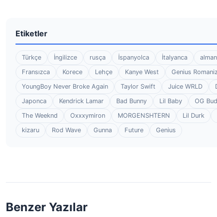
Etiketler
Türkçe
İngilizce
rusça
İspanyolca
İtalyanca
alman
Fransızca
Korece
Lehçe
Kanye West
Genius Romaniz
YoungBoy Never Broke Again
Taylor Swift
Juice WRLD
Japonca
Kendrick Lamar
Bad Bunny
Lil Baby
OG Bu
The Weeknd
Oxxxymiron
MORGENSHTERN
Lil Durk
kizaru
Rod Wave
Gunna
Future
Genius
Benzer Yazılar