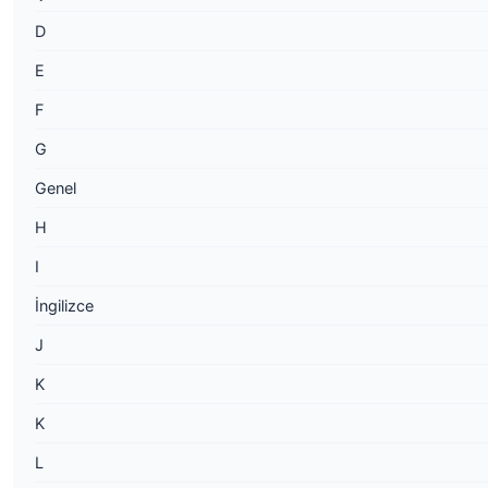
D
E
F
G
Genel
H
I
İngilizce
J
K
K
L