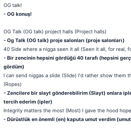
OG talk!
- OG konuş!
OG Talk (OG talk) project halls (Project halls)
- Og Talk (OG talk) proje salonları (proje salonları)
40 Side where a nigga seen it all (Seen it all, for real, fo
- Bir zencinin hepsini gördüğü 40 tarafı (hepsini ger
gördüm)
I can send niggas a slide (Slide) I'd rather show them 
(Ropes)
- Zencilere bir slayt gönderebilirim (Slayt) onlara ip
tercih ederim (ipler)
Integrity matters the most (Most) I gave the hood hop
- Dürüstlük en önemli (en) kaputa umut verdim (umut