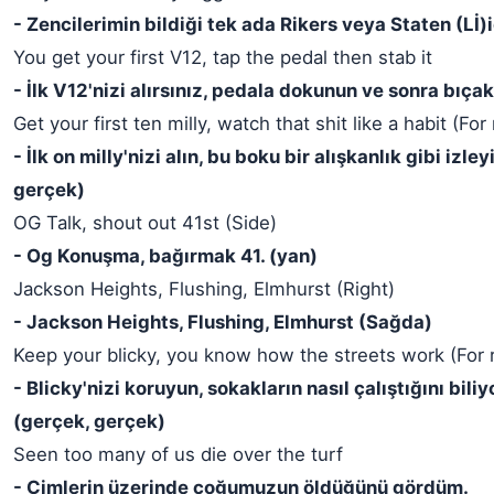
- Zencilerimin bildiği tek ada Rikers veya Staten (Lİ)i
You get your first V12, tap the pedal then stab it
- İlk V12'nizi alırsınız, pedala dokunun ve sonra bıça
Get your first ten milly, watch that shit like a habit (For r
- İlk on milly'nizi alın, bu boku bir alışkanlık gibi izle
gerçek)
OG Talk, shout out 41st (Side)
- Og Konuşma, bağırmak 41. (yan)
Jackson Heights, Flushing, Elmhurst (Right)
- Jackson Heights, Flushing, Elmhurst (Sağda)
Keep your blicky, you know how the streets work (For re
- Blicky'nizi koruyun, sokakların nasıl çalıştığını bili
(gerçek, gerçek)
Seen too many of us die over the turf
- Çimlerin üzerinde çoğumuzun öldüğünü gördüm.