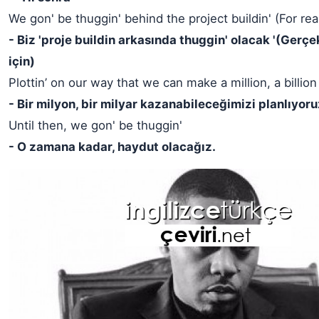
We gon' be thuggin' behind the project buildin' (For real,
- Biz 'proje buildin arkasında thuggin' olacak '(Gerçe
için)
Plottin’ on our way that we can make a million, a billion
- Bir milyon, bir milyar kazanabileceğimizi planlıyoru
Until then, we gon' be thuggin'
- O zamana kadar, haydut olacağız.