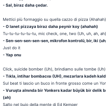
- Sal, biraz daha çedar.
Mettici più formaggio su quella cazzo di pizza (Ahahah)
- O lanet pizzaya biraz daha peynir koy (ahahah)
Tu-tu-tu-tu-tu-tu, mic check, one, two (Uh, uh, ah, ah
- Sen-sen-sen-sen-sen, mikrofon kontrolü, bir, iki (uh,
Just do it
- Yap onu
Click, suicide bomber (Uh), brindiamo sulle tombe (Uh)
- Tıkla, intihar bombacısı (UH), mezarlara kadeh kald
Sul beat ti lascio un buco in fronte grosso come un Yo
- Vuruşta alnında bir Yonkers kadar büyük bir delik 
(ah)
Salto nel buio della mente di Ed Kemper