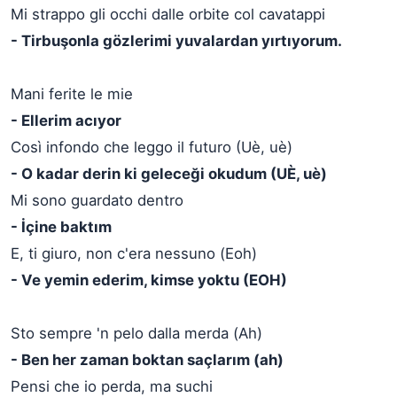
Mi strappo gli occhi dalle orbite col cavatappi
- Tirbuşonla gözlerimi yuvalardan yırtıyorum.
Mani ferite le mie
- Ellerim acıyor
Così infondo che leggo il futuro (Uè, uè)
- O kadar derin ki geleceği okudum (UÈ, uè)
Mi sono guardato dentro
- İçine baktım
E, ti giuro, non c'era nessuno (Eoh)
- Ve yemin ederim, kimse yoktu (EOH)
Sto sempre 'n pelo dalla merda (Ah)
- Ben her zaman boktan saçlarım (ah)
Pensi che io perda, ma suchi