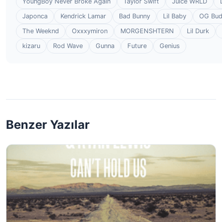
YoungBoy Never Broke Again
Taylor Swift
Juice WRLD
Japonca
Kendrick Lamar
Bad Bunny
Lil Baby
OG Bu
The Weeknd
Oxxxymiron
MORGENSHTERN
Lil Durk
kizaru
Rod Wave
Gunna
Future
Genius
Benzer Yazılar