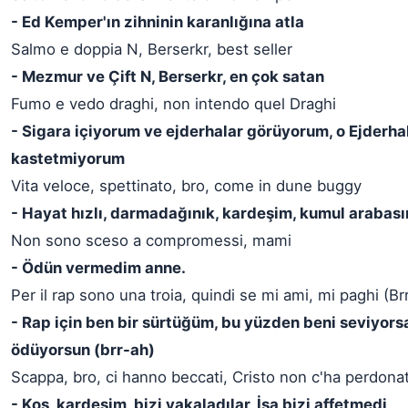
- Ed Kemper'ın zihninin karanlığına atla
Salmo e doppia N, Berserkr, best seller
- Mezmur ve Çift N, Berserkr, en çok satan
Fumo e vedo draghi, non intendo quel Draghi
- Sigara içiyorum ve ejderhalar görüyorum, o Ejderha
kastetmiyorum
Vita veloce, spettinato, bro, come in dune buggy
- Hayat hızlı, darmadağınık, kardeşim, kumul arabası
Non sono sceso a compromessi, mami
- Ödün vermedim anne.
Per il rap sono una troia, quindi se mi ami, mi paghi (Br
- Rap için ben bir sürtüğüm, bu yüzden beni seviyors
ödüyorsun (brr-ah)
Scappa, bro, ci hanno beccati, Cristo non c'ha perdonat
- Koş, kardeşim, bizi yakaladılar, İsa bizi affetmedi