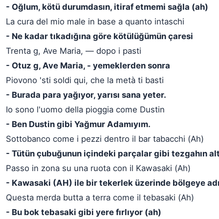
- Oğlum, kötü durumdasın, itiraf etmemi sağla (ah)
La cura del mio male in base a quanto intaschi
- Ne kadar tıkadığına göre kötülüğümün çaresi
Trenta g, Ave Maria, — dopo i pasti
- Otuz g, Ave Maria, - yemeklerden sonra
Piovono 'sti soldi qui, che la metà ti basti
- Burada para yağıyor, yarısı sana yeter.
Io sono l'uomo della pioggia come Dustin
- Ben Dustin gibi Yağmur Adamıyım.
Sottobanco come i pezzi dentro il bar tabacchi (Ah)
- Tütün çubuğunun içindeki parçalar gibi tezgahın al
Passo in zona su una ruota con il Kawasaki (Ah)
- Kawasaki (AH) ile bir tekerlek üzerinde bölgeye ad
Questa merda butta a terra come il tebasaki (Ah)
- Bu bok tebasaki gibi yere fırlıyor (ah)