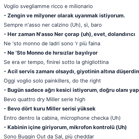
Voglio svegliamme ricco e milionario
- Zengin ve milyoner olarak uyanmak istiyorum.
Sempre n'asso ner calzino (Uh), sì, baro
- Her zaman N'asso Ner çorap (uh), evet, dolandırıcı
Ne 'sto monno de ladri sono 'r più faina
- Ne 'Sto Monno de hırsızlar bayılıyor
Se era er tempo, finirei sotto la ghigliottina
- Acil servis zamanı olsaydı, giyotinin altına düşerdi
Oggi voglio solo painkillers, do the right
- Bugün sadece ağrı kesici istiyorum, doğru olanı yap
Bevo quattro dry Miller serie high
- Bevo dört kuru Miller serisi yüksek
Entro dentro la cabina, microphone checka (Uh)
- Kabinin içine giriyorum, mikrofon kontrolü (Uh)
Sono Buggin Out da Sal, più cheddar