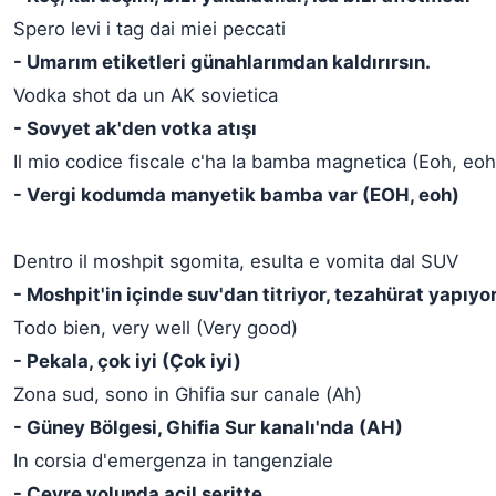
Spero levi i tag dai miei peccati
- Umarım etiketleri günahlarımdan kaldırırsın.
Vodka shot da un AK sovietica
- Sovyet ak'den votka atışı
Il mio codice fiscale c'ha la bamba magnetica (Eoh, eoh
- Vergi kodumda manyetik bamba var (EOH, eoh)
Dentro il moshpit sgomita, esulta e vomita dal SUV
- Moshpit'in içinde suv'dan titriyor, tezahürat yapıyo
Todo bien, very well (Very good)
- Pekala, çok iyi (Çok iyi)
Zona sud, sono in Ghifia sur canale (Ah)
- Güney Bölgesi, Ghifia Sur kanalı'nda (AH)
In corsia d'emergenza in tangenziale
- Çevre yolunda acil şeritte