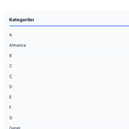
Kategoriler
A
Almanca
B
C
Ç
D
E
F
G
Genel