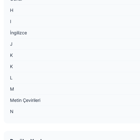
H
I
İngilizce
J
K
K
L
M
Metin Çevirileri
N