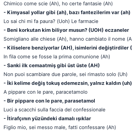
Chimico come scie (Ah), ho certe fantasie (Ah)
- Kimyasal yollar gibi (ah), bazı fantezilerim var (ah)
Lo sai chi mi fa paura? (Uoh) Le farmacie
- Beni korkutan kim biliyor musun? (UOH) eczaneler
Somigliano alle chiese (Ah), hanno cambiato il nome (A
- Kiliselere benziyorlar (AH), isimlerini değiştirdiler
In fila come se fosse la prima comunione (Ah)
- Sanki ilk cemaatmiş gibi üst üste (AH)
Non puoi scambiare due parole, sei rimasto solo (Uh)
- İki kelime değiş tokuş edemezsin, yalnız kaldın (uh)
A pippare con le pare, paracetamolo
- Bir pippare con le pare, parasetamol
Luci a scacchi sulla faccia del confessionale
- İtirafçının yüzündeki damalı ışıklar
Figlio mio, sei messo male, fatti confessare (Ah)