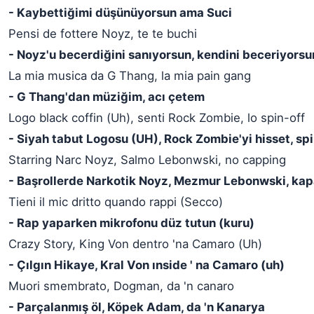
- Kaybettiğimi düşünüyorsun ama Suci
Pensi de fottere Noyz, te te buchi
- Noyz'u becerdiğini sanıyorsun, kendini beceriyorsu
La mia musica da G Thang, la mia pain gang
- G Thang'dan müziğim, acı çetem
Logo black coffin (Uh), senti Rock Zombie, lo spin-off
- Siyah tabut Logosu (UH), Rock Zombie'yi hisset, spi
Starring Narc Noyz, Salmo Lebonwski, no capping
- Başrollerde Narkotik Noyz, Mezmur Lebonwski, ka
Tieni il mic dritto quando rappi (Secco)
- Rap yaparken mikrofonu düz tutun (kuru)
Crazy Story, King Von dentro 'na Camaro (Uh)
- Çılgın Hikaye, Kral Von ınside ' na Camaro (uh)
Muori smembrato, Dogman, da 'n canaro
- Parçalanmış öl, Köpek Adam, da 'n Kanarya