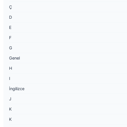
Ç
D
E
F
G
Genel
H
I
İngilizce
J
K
K