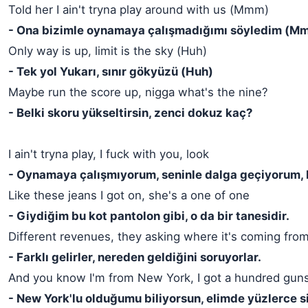
Told her I ain't tryna play around with us (Mmm)
- Ona bizimle oynamaya çalışmadığımı söyledim (M
Only way is up, limit is the sky (Huh)
- Tek yol Yukarı, sınır gökyüzü (Huh)
Maybe run the score up, nigga what's the nine?
- Belki skoru yükseltirsin, zenci dokuz kaç?
I ain't tryna play, I fuck with you, look
- Oynamaya çalışmıyorum, seninle dalga geçiyorum,
Like these jeans I got on, she's a one of one
- Giydiğim bu kot pantolon gibi, o da bir tanesidir.
Different revenues, they asking where it's coming fro
- Farklı gelirler, nereden geldiğini soruyorlar.
And you know I'm from New York, I got a hundred gun
- New York'lu olduğumu biliyorsun, elimde yüzlerce si