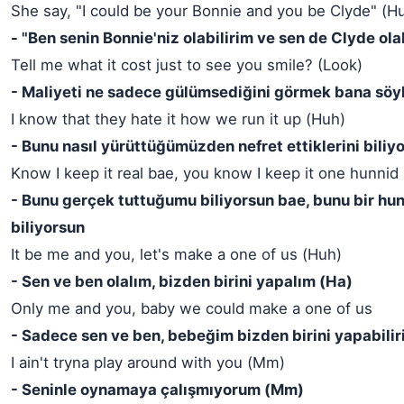
She say, "I could be your Bonnie and you be Clyde" (H
- "Ben senin Bonnie'niz olabilirim ve sen de Clyde olab
Tell me what it cost just to see you smile? (Look)
- Maliyeti ne sadece gülümsediğini görmek bana söy
I know that they hate it how we run it up (Huh)
- Bunu nasıl yürüttüğümüzden nefret ettiklerini bili
Know I keep it real bae, you know I keep it one hunnid
- Bunu gerçek tuttuğumu biliyorsun bae, bunu bir hu
biliyorsun
It be me and you, let's make a one of us (Huh)
- Sen ve ben olalım, bizden birini yapalım (Ha)
Only me and you, baby we could make a one of us
- Sadece sen ve ben, bebeğim bizden birini yapabilir
I ain't tryna play around with you (Mm)
- Seninle oynamaya çalışmıyorum (Mm)