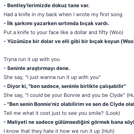
- Bentley'lerimizde dokuz tane var.
Had a knife in my back when I wrote my first song
- İlk şarkımı yazarken sırtımda bıçak vardı.
Put a knife to your face like a dollar and fifty (Woo)
- Yüzünüze bir dolar ve elli gibi bir bıçak koyun (Woo
Tryna run it up with you
- Seninle araştırmayı dene.
She say, "I just wanna run it up with you"
- Diyor ki, "ben sadece, seninle birlikte çalışabilir"
She say, "I could be your Bonnie and you be Clyde" (H
- "Ben senin Bonnie'niz olabilirim ve sen de Clyde olab
Tell me what it cost just to see you smile? (Look)
- Maliyeti ne sadece gülümsediğini görmek bana söy
I know that they hate it how we run it up (Huh)