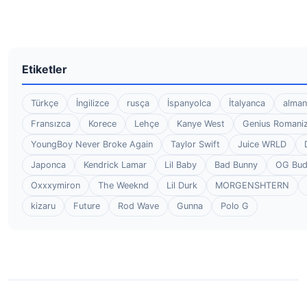
Etiketler
Türkçe
İngilizce
rusça
İspanyolca
İtalyanca
alman
Fransızca
Korece
Lehçe
Kanye West
Genius Romaniz
YoungBoy Never Broke Again
Taylor Swift
Juice WRLD
Japonca
Kendrick Lamar
Lil Baby
Bad Bunny
OG Bu
Oxxxymiron
The Weeknd
Lil Durk
MORGENSHTERN
kizaru
Future
Rod Wave
Gunna
Polo G