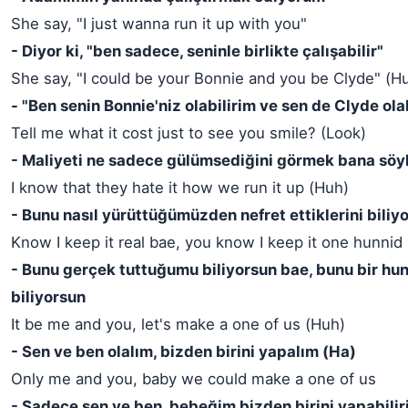
She say, "I just wanna run it up with you"
- Diyor ki, "ben sadece, seninle birlikte çalışabilir"
She say, "I could be your Bonnie and you be Clyde" (H
- "Ben senin Bonnie'niz olabilirim ve sen de Clyde olab
Tell me what it cost just to see you smile? (Look)
- Maliyeti ne sadece gülümsediğini görmek bana söy
I know that they hate it how we run it up (Huh)
- Bunu nasıl yürüttüğümüzden nefret ettiklerini bili
Know I keep it real bae, you know I keep it one hunnid
- Bunu gerçek tuttuğumu biliyorsun bae, bunu bir hu
biliyorsun
It be me and you, let's make a one of us (Huh)
- Sen ve ben olalım, bizden birini yapalım (Ha)
Only me and you, baby we could make a one of us
- Sadece sen ve ben, bebeğim bizden birini yapabilir