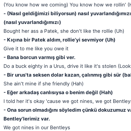
(You know how we coming) You know how we rollin' (H
- (Nasıl geldiğimizi biliyorsun) nasıl yuvarlandığımızı
(nasıl yuvarlandığımızı)
Bought her ass a Patek, she don't like the rollie (Uh)
- Kıçına bir Patek aldım, rollie'yi sevmiyor (Uh)
Give it to me like you owe it
- Bana borcun varmış gibi ver.
Do a buck eighty in a Urus, drive it like it's stolen (Look
- Bir urus'ta seksen dolar kazan, çalınmış gibi sür (ba
She ain't mine if she friendly (Hah)
- Eğer arkadaş canlısıysa o benim değil (Hah)
I told her it's okay 'cause we got nines, we got Bentley
- Ona sorun olmadığını söyledim çünkü dokuzumuz va
Bentley'lerimiz var.
We got nines in our Bentleys