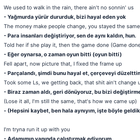
We used to walk in the rain, there ain't no sonnin' us
- Yağmurda yürür dururduk, bizi hayal eden yok
The money make people change, you stayed the same
- Para insanları değiştiriyor, sen de aynı kaldın, hun.
Told her if she play it, then the game done (Game don
- Eğer oynarsa, o zaman oyun bitti (oyun bitti)
Fell apart, now picture that, I fixed the frame up
- Parçalandı, şimdi bunu hayal et, çerçeveyi düzeltti
Took some Ls, we getting back, that shit ain't change 
- Biraz zaman aldı, geri dönüyoruz, bu bizi değiştirm
(Lose it all, I'm still the same, that's how we came up)
- (Hepsini kaybet, ben hala aynıyım, işte böyle geldik
I'm tryna run it up with you
- Adamımın yanında çalıştırmak ediyorum