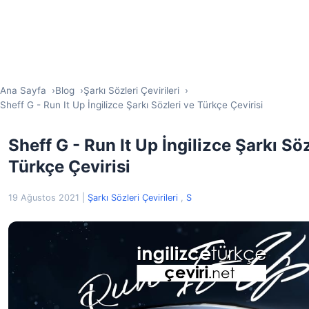
Ana Sayfa
Blog
Şarkı Sözleri Çevirileri
Sheff G - Run It Up İngilizce Şarkı Sözleri ve Türkçe Çevirisi
Sheff G - Run It Up İngilizce Şarkı Söz
Türkçe Çevirisi
19 Ağustos 2021
|
Şarkı Sözleri Çevirileri
,
S