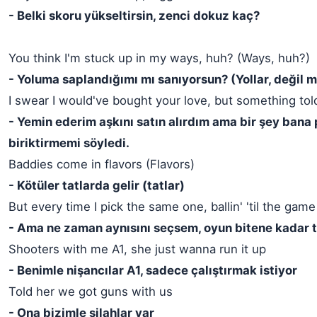
- Belki skoru yükseltirsin, zenci dokuz kaç?
You think I'm stuck up in my ways, huh? (Ways, huh?)
- Yoluma saplandığımı mı sanıyorsun? (Yollar, değil m
I swear I would've bought your love, but something to
- Yemin ederim aşkını satın alırdım ama bir şey bana
biriktirmemi söyledi.
Baddies come in flavors (Flavors)
- Kötüler tatlarda gelir (tatlar)
But every time I pick the same one, ballin' 'til the gam
- Ama ne zaman aynısını seçsem, oyun bitene kadar 
Shooters with me A1, she just wanna run it up
- Benimle nişancılar A1, sadece çalıştırmak istiyor
Told her we got guns with us
- Ona bizimle silahlar var