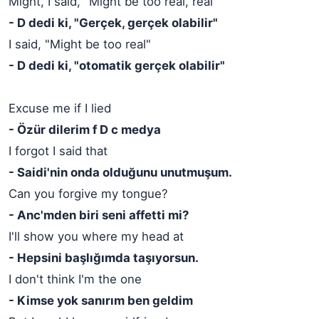
Might, I said, "Might be too real, real"
- D dedi ki, "Gerçek, gerçek olabilir"
I said, "Might be too real"
- D dedi ki, "otomatik gerçek olabilir"
Excuse me if I lied
- Özür dilerim f D c medya
I forgot I said that
- Saidi'nin onda olduğunu unutmuşum.
Can you forgive my tongue?
- Anc'mden biri seni affetti mi?
I'll show you where my head at
- Hepsini başlığımda taşıyorsun.
I don't think I'm the one
- Kimse yok sanırım ben geldim