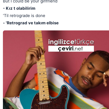
But I could be your girlfriend
- Kız t olabilirim
'Til retrograde is done
- 'Retrograd ve takım elbise