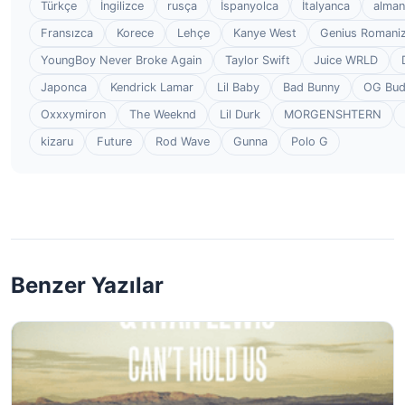
Türkçe
İngilizce
rusça
İspanyolca
İtalyanca
alman
Fransızca
Korece
Lehçe
Kanye West
Genius Romaniz
YoungBoy Never Broke Again
Taylor Swift
Juice WRLD
Japonca
Kendrick Lamar
Lil Baby
Bad Bunny
OG Bu
Oxxxymiron
The Weeknd
Lil Durk
MORGENSHTERN
kizaru
Future
Rod Wave
Gunna
Polo G
Benzer Yazılar