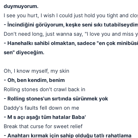
duymuyorum.
I see you hurt, I wish I could just hold you tight and cl
- İncindiğini görüyorum, keşke seni sıkı tutabilseydim
Don't need long, just wanna say, "I love you and miss 
- Hanehalkı sahibi olmaktan, sadece "en çok minibüs
sen" diyeceğim.
Oh, I know myself, my skin
- Oh, ben kendim, benim
Rolling stones don't crawl back in
- Rolling stones'un sırtında sürünmek yok
Daddy's faults fell down on me
- M s açı aşağı tüm hatalar Baba'
Break that curse for sweet relief
- Anahtarı kırmak için sahip olduğu tatlı rahatlama