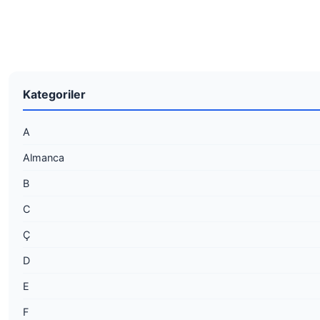
Kategoriler
A
Almanca
B
C
Ç
D
E
F