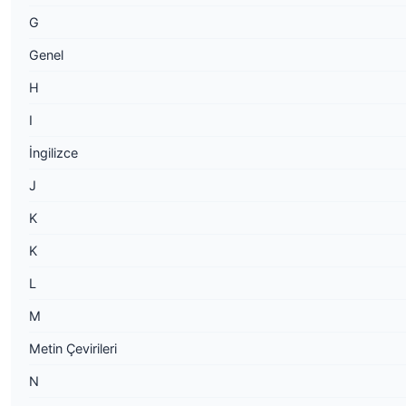
G
Genel
H
I
İngilizce
J
K
K
L
M
Metin Çevirileri
N