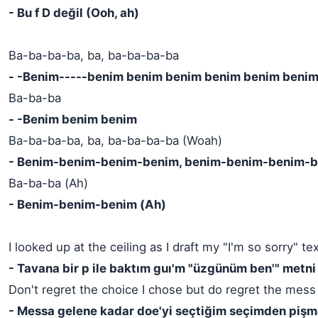
- Bu f D değil (Ooh, ah)
Ba-ba-ba-ba, ba, ba-ba-ba-ba
- -Benim-----benim benim benim benim benim beni
Ba-ba-ba
- -Benim benim benim
Ba-ba-ba-ba, ba, ba-ba-ba-ba (Woah)
- Benim-benim-benim-benim, benim-benim-benim-b
Ba-ba-ba (Ah)
- Benim-benim-benim (Ah)
I looked up at the ceiling as I draft my "I'm so sorry" te
- Tavana bir p ile baktım guı'm "üzgünüm ben'" metni
Don't regret the choice I chose but do regret the mess
- Messa gelene kadar doe'yi seçtiğim seçimden pişm