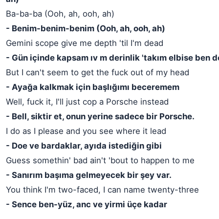
Ba-ba-ba (Ooh, ah, ooh, ah)
- Benim-benim-benim (Ooh, ah, ooh, ah)
Gemini scope give me depth 'til I'm dead
- Gün içinde kapsam ıv m derinlik 'takım elbise ben 
But I can't seem to get the fuck out of my head
- Ayağa kalkmak için başlığımı beceremem
Well, fuck it, I'll just cop a Porsche instead
- Bell, siktir et, onun yerine sadece bir Porsche.
I do as I please and you see where it lead
- Doe ve bardaklar, ayıda istediğin gibi
Guess somethin' bad ain't 'bout to happen to me
- Sanırım başıma gelmeyecek bir şey var.
You think I'm two-faced, I can name twenty-three
- Sence ben-yüz, anc ve yirmi üçe kadar