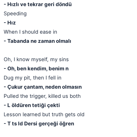
- Hızlı ve tekrar geri döndü
Speeding
- Hız
When I should ease in
- Tabanda ne zaman olmalı
Oh, I know myself, my sins
- Oh, ben kendim, benim n
Dug my pit, then I fell in
- Çukur çantam, neden olmasın
Pulled the trigger, killed us both
- L öldüren tetiği çekti
Lesson learned but truth gets old
- T ts ld Dersi gerçeği öğren