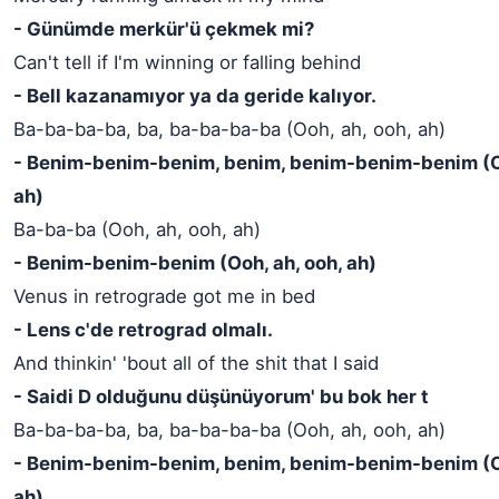
- Günümde merkür'ü çekmek mi?
Can't tell if I'm winning or falling behind
- Bell kazanamıyor ya da geride kalıyor.
Ba-ba-ba-ba, ba, ba-ba-ba-ba (Ooh, ah, ooh, ah)
- Benim-benim-benim, benim, benim-benim-benim (Oo
ah)
Ba-ba-ba (Ooh, ah, ooh, ah)
- Benim-benim-benim (Ooh, ah, ooh, ah)
Venus in retrograde got me in bed
- Lens c'de retrograd olmalı.
And thinkin' 'bout all of the shit that I said
- Saidi D olduğunu düşünüyorum' bu bok her t
Ba-ba-ba-ba, ba, ba-ba-ba-ba (Ooh, ah, ooh, ah)
- Benim-benim-benim, benim, benim-benim-benim (Oo
ah)