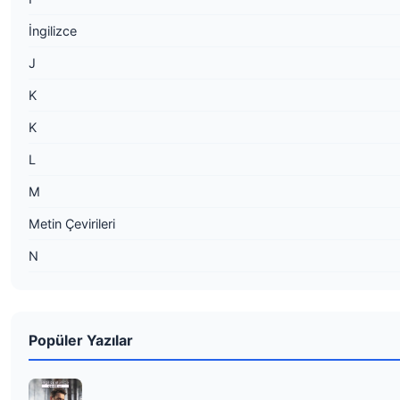
İngilizce
J
K
K
L
M
Metin Çevirileri
N
Popüler Yazılar