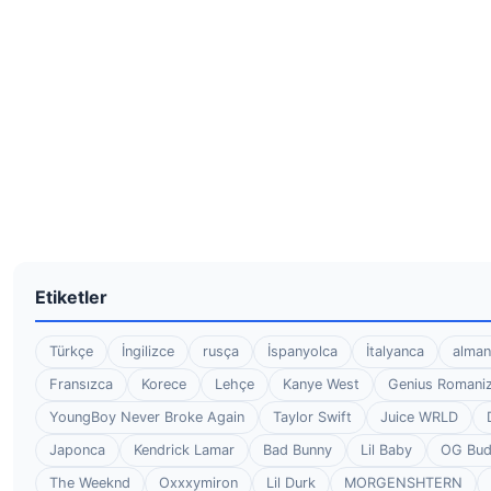
Etiketler
Türkçe
İngilizce
rusça
İspanyolca
İtalyanca
alman
Fransızca
Korece
Lehçe
Kanye West
Genius Romaniz
YoungBoy Never Broke Again
Taylor Swift
Juice WRLD
Japonca
Kendrick Lamar
Bad Bunny
Lil Baby
OG Bu
The Weeknd
Oxxxymiron
Lil Durk
MORGENSHTERN