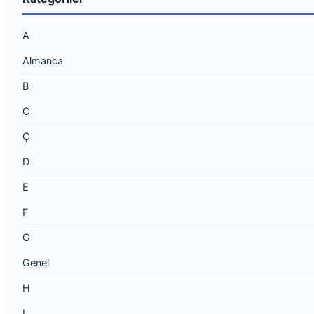
A
Almanca
B
C
Ç
D
E
F
G
Genel
H
I