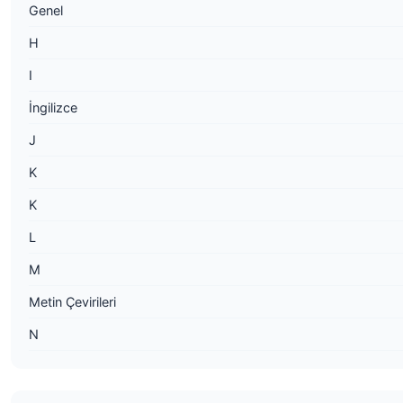
Genel
H
I
İngilizce
J
K
K
L
M
Metin Çevirileri
N