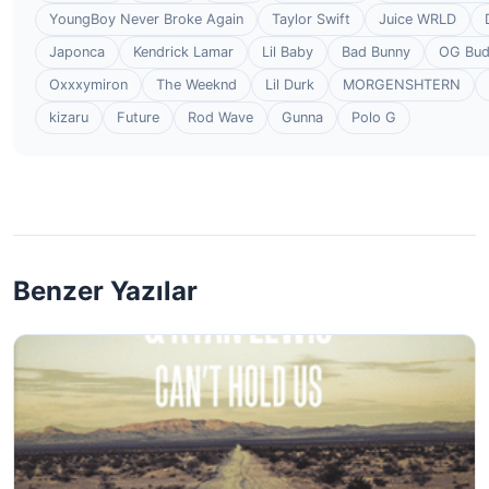
YoungBoy Never Broke Again
Taylor Swift
Juice WRLD
Japonca
Kendrick Lamar
Lil Baby
Bad Bunny
OG Bu
Oxxxymiron
The Weeknd
Lil Durk
MORGENSHTERN
kizaru
Future
Rod Wave
Gunna
Polo G
Benzer Yazılar