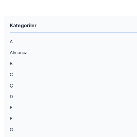
Kategoriler
A
Almanca
B
C
Ç
D
E
F
G