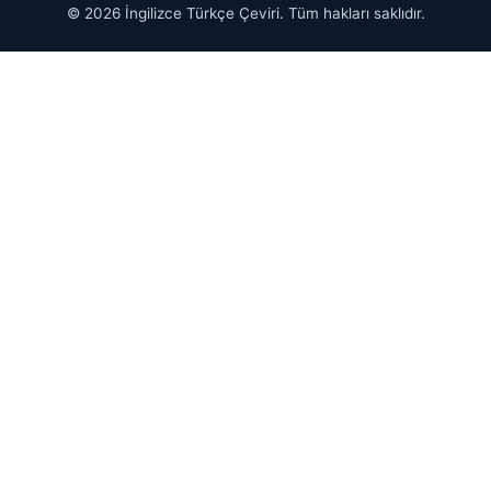
© 2026 İngilizce Türkçe Çeviri. Tüm hakları saklıdır.