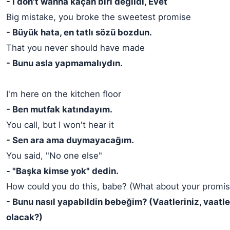
- I don't wanna kaçan biri değildi, Evet
Big mistake, you broke the sweetest promise
- Büyük hata, en tatlı sözü bozdun.
That you never should have made
- Bunu asla yapmamalıydın.
I'm here on the kitchen floor
- Ben mutfak katındayım.
You call, but I won't hear it
- Sen ara ama duymayacağım.
You said, "No one else"
- "Başka kimse yok" dedin.
How could you do this, babe? (What about your promis
- Bunu nasıl yapabildin bebeğim? (Vaatleriniz, vaatle
olacak?)