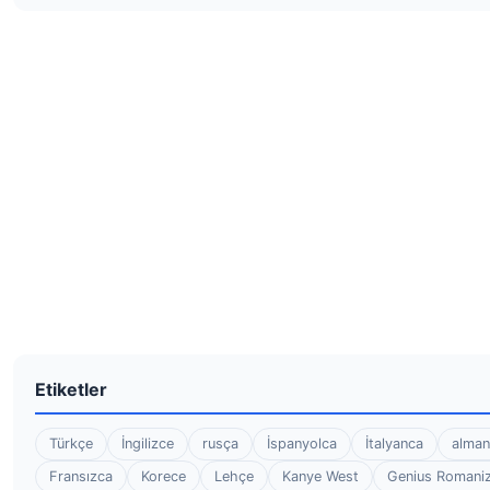
Etiketler
Türkçe
İngilizce
rusça
İspanyolca
İtalyanca
alman
Fransızca
Korece
Lehçe
Kanye West
Genius Romaniz