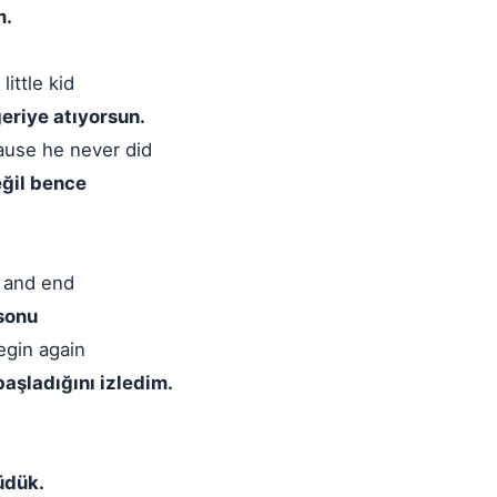
m.
ittle kid
eriye atıyorsun.
'cause he never did
eğil bence
n and end
sonu
egin again
aşladığını izledim.
üdük.