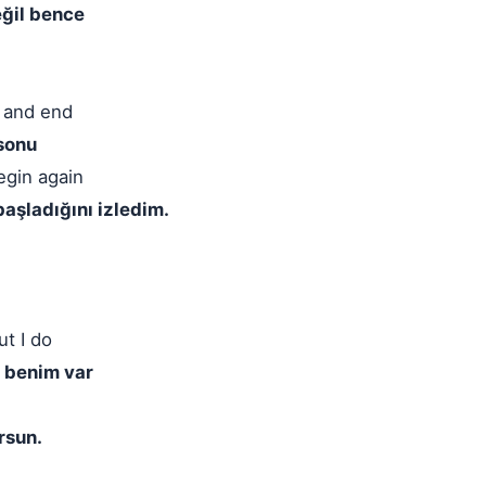
eğil bence
n and end
sonu
egin again
aşladığını izledim.
t I do
a benim var
rsun.