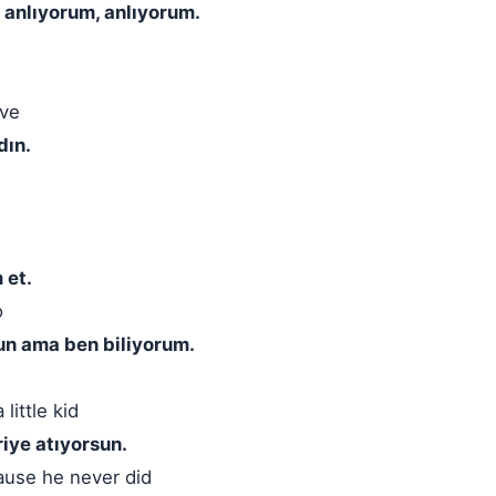
 anlıyorum, anlıyorum.
ave
dın.
 et.
o
un ama ben biliyorum.
little kid
riye atıyorsun.
'cause he never did