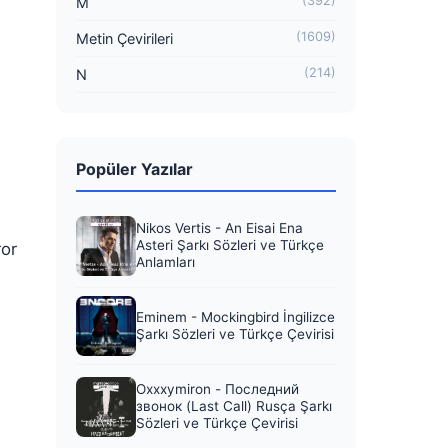
(392)
M
(1609)
Metin Çevirileri
(214)
N
Popüler Yazılar
Nikos Vertis - An Eisai Ena
Asteri Şarkı Sözleri ve Türkçe
ror
Anlamları
Eminem - Mockingbird İngilizce
Şarkı Sözleri ve Türkçe Çevirisi
Oxxxymiron - Последний
звонок (Last Call) Rusça Şarkı
Sözleri ve Türkçe Çevirisi