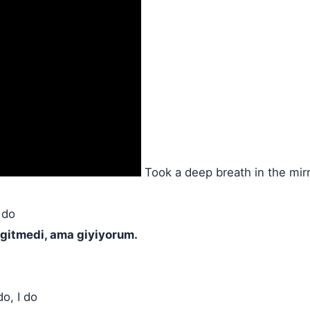
Took a deep breath in the mir
 do
gitmedi, ama giyiyorum.
do, I do