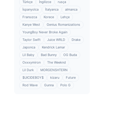
Türkçe
İngilizce
rusça
İspanyolca
İtalyanca
almanca
Fransızca
Korece
Lehçe
Kanye West
Genius Romanizations
YoungBoy Never Broke Again
Taylor Swift
Juice WRLD
Drake
Japonca
Kendrick Lamar
Lil Baby
Bad Bunny
OG Buda
Oxxxymiron
The Weeknd
Lil Durk
MORGENSHTERN
$UICIDEBOY$
kizaru
Future
Rod Wave
Gunna
Polo G