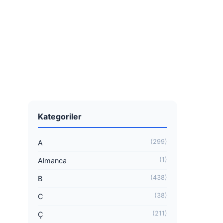
Kategoriler
(299)
A
(1)
Almanca
(438)
B
(38)
C
(211)
Ç