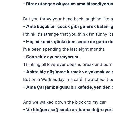
- Biraz utangaç oluyorum ama hissediyoru
But you throw your head back laughing like a l
- Ama küçük bir çocuk gibi gülerek kafanı g
I think it's strange that you think I'm funny 
- Hiç mi komik çünkü ben sence de garip d
I've been spending the last eight months
- Son sekiz ayı harcıyorum.
Thinking all love ever does is break and bur
- Aşkta hiç düşünme kırmak ve yakmak ve 
But on a Wednesday in a café, I watched it b
- Ama Çarşamba günü bir kafede, yeniden b
And we walked down the block to my car
- Ve bloğun aşağısında arabama doğru yür