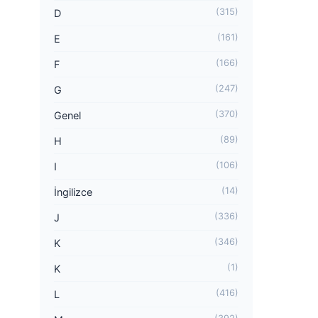
(315)
D
(161)
E
(166)
F
(247)
G
(370)
Genel
(89)
H
(106)
I
(14)
İngilizce
(336)
J
(346)
K
(1)
K
(416)
L