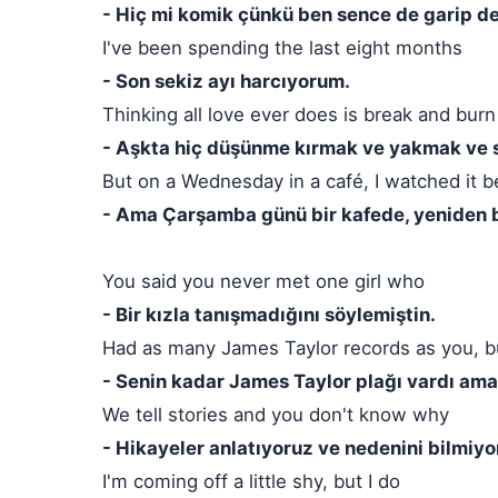
- Hiç mi komik çünkü ben sence de garip d
I've been spending the last eight months
- Son sekiz ayı harcıyorum.
Thinking all love ever does is break and bur
- Aşkta hiç düşünme kırmak ve yakmak ve 
But on a Wednesday in a café, I watched it b
- Ama Çarşamba günü bir kafede, yeniden b
You said you never met one girl who
- Bir kızla tanışmadığını söylemiştin.
Had as many James Taylor records as you, bu
- Senin kadar James Taylor plağı vardı am
We tell stories and you don't know why
- Hikayeler anlatıyoruz ve nedenini bilmiyo
I'm coming off a little shy, but I do