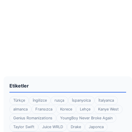
Etiketler
Türkçe
İngilizce
rusça
İspanyolca
İtalyanca
almanca
Fransızca
Korece
Lehçe
Kanye West
Genius Romanizations
YoungBoy Never Broke Again
Taylor Swift
Juice WRLD
Drake
Japonca