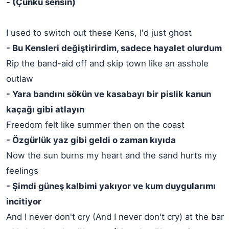
- (Çünkü sensin)
I used to switch out these Kens, I'd just ghost
- Bu Kensleri değiştirirdim, sadece hayalet olurdum
Rip the band-aid off and skip town like an asshole
outlaw
- Yara bandını sökün ve kasabayı bir pislik kanun
kaçağı gibi atlayın
Freedom felt like summer then on the coast
- Özgürlük yaz gibi geldi o zaman kıyıda
Now the sun burns my heart and the sand hurts my
feelings
- Şimdi güneş kalbimi yakıyor ve kum duygularımı
incitiyor
And I never don't cry (And I never don't cry) at the bar