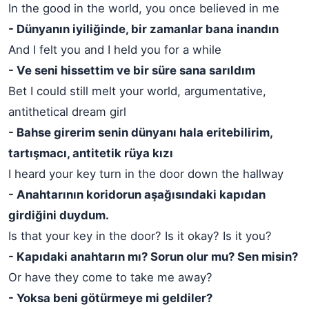
In the good in the world, you once believed in me
- Dünyanın iyiliğinde, bir zamanlar bana inandın
And I felt you and I held you for a while
- Ve seni hissettim ve bir süre sana sarıldım
Bet I could still melt your world, argumentative,
antithetical dream girl
- Bahse girerim senin dünyanı hala eritebilirim,
tartışmacı, antitetik rüya kızı
I heard your key turn in the door down the hallway
- Anahtarının koridorun aşağısındaki kapıdan
girdiğini duydum.
Is that your key in the door? Is it okay? Is it you?
- Kapıdaki anahtarın mı? Sorun olur mu? Sen misin?
Or have they come to take me away?
- Yoksa beni götürmeye mi geldiler?