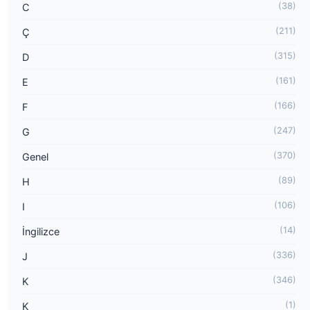
(38)
C
(211)
Ç
(315)
D
(161)
E
(166)
F
(247)
G
(370)
Genel
(89)
H
(106)
I
(14)
İngilizce
(336)
J
(346)
K
(1)
K