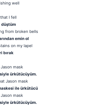
shing well
hat I fell
i düştüm
ng from broken bells
arından emin ol
stains on my lapel
i bırak
at Jason mask
esiyle ürkütücüyüm.
hat Jason mask
maskesi ile ürkütücü
at Jason mask
esiyle ürkütücüyüm.