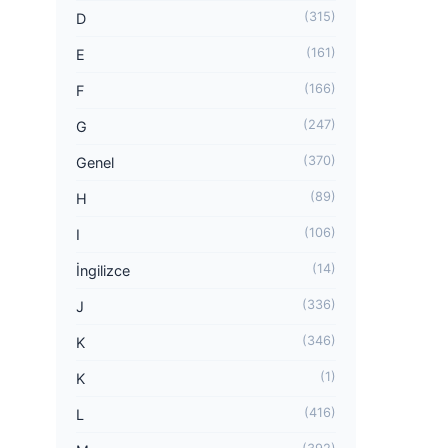
(315)
D
(161)
E
(166)
F
(247)
G
(370)
Genel
(89)
H
(106)
I
(14)
İngilizce
(336)
J
(346)
K
(1)
K
(416)
L