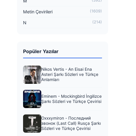
(392)
M
(1609)
Metin Çevirileri
(214)
N
Popüler Yazılar
Nikos Vertis - An Eisai Ena
Asteri Şarkı Sözleri ve Türkçe
Anlamları
Eminem - Mockingbird İngilizce
Şarkı Sözleri ve Türkçe Çevirisi
Oxxxymiron - Последний
звонок (Last Call) Rusça Şarkı
Sözleri ve Türkçe Çevirisi