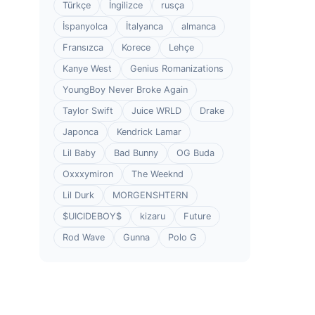
Türkçe
İngilizce
rusça
İspanyolca
İtalyanca
almanca
Fransızca
Korece
Lehçe
Kanye West
Genius Romanizations
YoungBoy Never Broke Again
Taylor Swift
Juice WRLD
Drake
Japonca
Kendrick Lamar
Lil Baby
Bad Bunny
OG Buda
Oxxxymiron
The Weeknd
Lil Durk
MORGENSHTERN
$UICIDEBOY$
kizaru
Future
Rod Wave
Gunna
Polo G