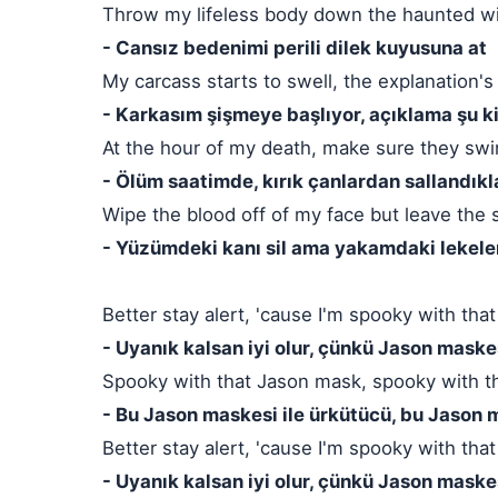
Throw my lifeless body down the haunted wi
- Cansız bedenimi perili dilek kuyusuna at
My carcass starts to swell, the explanation's t
- Karkasım şişmeye başlıyor, açıklama şu k
At the hour of my death, make sure they swi
- Ölüm saatimde, kırık çanlardan sallandıkl
Wipe the blood off of my face but leave the 
- Yüzümdeki kanı sil ama yakamdaki lekeler
Better stay alert, 'cause I'm spooky with th
- Uyanık kalsan iyi olur, çünkü Jason mask
Spooky with that Jason mask, spooky with t
- Bu Jason maskesi ile ürkütücü, bu Jason 
Better stay alert, 'cause I'm spooky with th
- Uyanık kalsan iyi olur, çünkü Jason mask