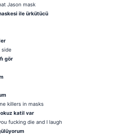
hat Jason mask
maskesi ile ürkütücü
ler
 side
fı gör
um
rum
ne killers in masks
dokuz katil var
you fucking die and I laugh
 gülüyorum