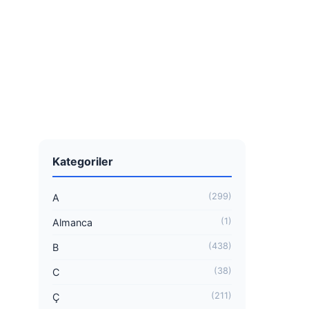
Kategoriler
(299)
A
(1)
Almanca
(438)
B
(38)
C
(211)
Ç