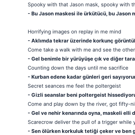
Spooky with that Jason mask, spooky with t
- Bu Jason maskesi ile ürkütücü, bu Jason 
Horrifying images on replay in me mind
- Aklımda tekrar üzerinde korkunç görüntü
Come take a walk with me and see the other
- Gel benimle bir yürüyüşe çık ve diğer tara
Counting down the days until me sacrifice
- Kurban edene kadar günleri geri sayıyor
Secret seances me feel the poltergeist
- Gizli seanslar beni poltergeist hissediyo
Come and play down by the river, got fifty-ni
- Gel ve nehir kenarında oyna, maskeli elli 
Scarecrow deliver the pull of a trigger while 
- Sen ölürken korkuluk tetiği çeker ve ben