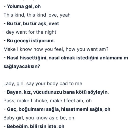
- Yoluma gel, oh
This kind, this kind love, yeah
- Bu tür, bu tür aşk, evet
I dey want for the night
- Bu geceyi istiyorum.
Make I know how you feel, how you want am?
- Nasıl hissettiğini, nasıl olmak istediğini anlamamı m
sağlayacaksın?
Lady, girl, say your body bad to me
- Bayan, kız, vücudunuzu bana kötü söyleyin.
Pass, make I choke, make I feel am, oh
- Geç, boğulmamı sağla, hissetmemi sağla, oh
Baby girl, you know as e be, oh
- Bebeğim, bilirsin işte, oh