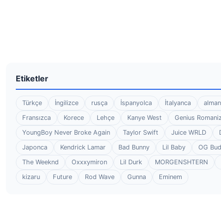
Etiketler
Türkçe
İngilizce
rusça
İspanyolca
İtalyanca
alman
Fransızca
Korece
Lehçe
Kanye West
Genius Romaniz
YoungBoy Never Broke Again
Taylor Swift
Juice WRLD
Japonca
Kendrick Lamar
Bad Bunny
Lil Baby
OG Bu
The Weeknd
Oxxxymiron
Lil Durk
MORGENSHTERN
kizaru
Future
Rod Wave
Gunna
Eminem