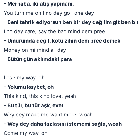
- Merhaba, iki atış yapmam.
You turn me on I no dey go I one dey
- Beni tahrik ediyorsun ben bir dey değilim git ben bi
I no dey care, say the bad mind dem pree
- Umurumda değil, kötü zihin dem pree demek
Money on mi mind all day
- Bütün gün aklımdaki para
Lose my way, oh
- Yolumu kaybet, oh
This kind, this kind love, yeah
- Bu tür, bu tür aşk, evet
Wey dey make me want more, woah
- Wey dey daha fazlasını istememi sağla, woah
Come my way, oh