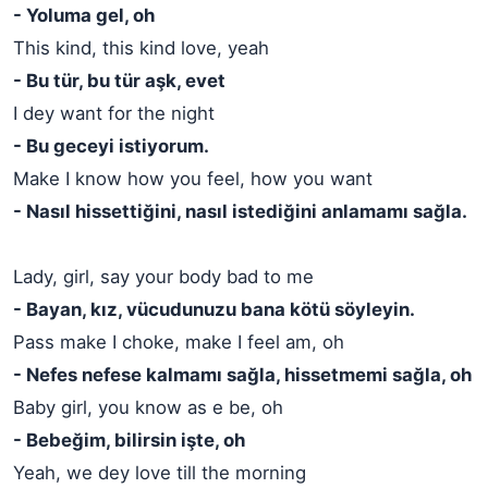
- Yoluma gel, oh
This kind, this kind love, yeah
- Bu tür, bu tür aşk, evet
I dey want for the night
- Bu geceyi istiyorum.
Make I know how you feel, how you want
- Nasıl hissettiğini, nasıl istediğini anlamamı sağla.
Lady, girl, say your body bad to me
- Bayan, kız, vücudunuzu bana kötü söyleyin.
Pass make I choke, make I feel am, oh
- Nefes nefese kalmamı sağla, hissetmemi sağla, oh
Baby girl, you know as e be, oh
- Bebeğim, bilirsin işte, oh
Yeah, we dey love till the morning