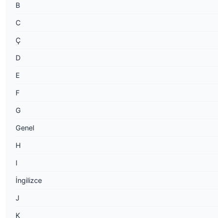
B
C
Ç
D
E
F
G
Genel
H
I
İngilizce
J
K