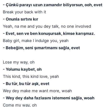
- Çünkü parayı uzun zamandır biliyorsun, ooh, evet
Break your back with it
- Onunla sırtını kır
Yeah, na me and you dey talk, no one involved
- Evet, sen ve ben konuşursak, kimse karışmaz.
Baby girl, make I indulge you, yeah
- Bebeğim, seni şımartmamı sağla, evet
Lose my way, oh
- Yolumu kaybet, oh
This kind, this kind love, yeah
- Bu tür, bu tür aşk, evet
Wey dey make me want more, woah
- Wey dey daha fazlasını istememi sağla, woah
Come my way, oh