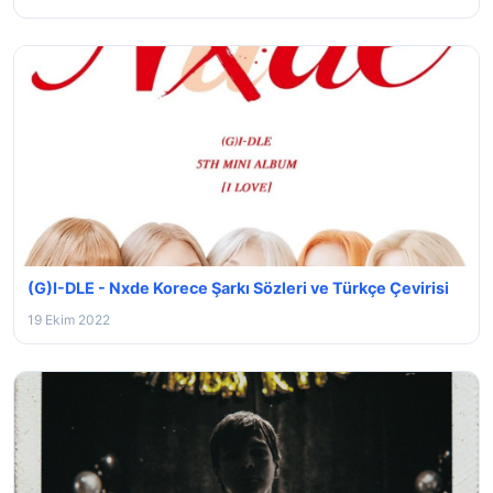
(G)I-DLE - Nxde Korece Şarkı Sözleri ve Türkçe Çevirisi
19 Ekim 2022