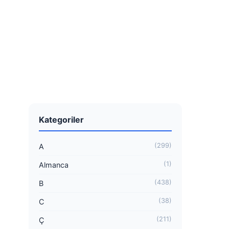
Kategoriler
(299)
A
(1)
Almanca
(438)
B
(38)
C
(211)
Ç