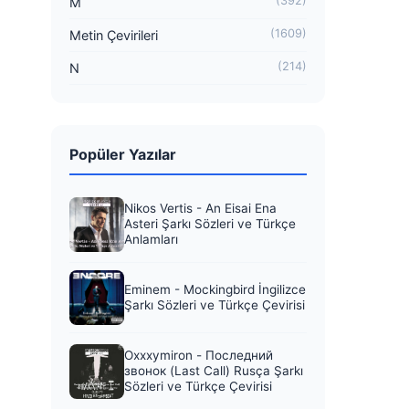
(392)
M
(1609)
Metin Çevirileri
(214)
N
Popüler Yazılar
Nikos Vertis - An Eisai Ena
Asteri Şarkı Sözleri ve Türkçe
Anlamları
Eminem - Mockingbird İngilizce
Şarkı Sözleri ve Türkçe Çevirisi
Oxxxymiron - Последний
звонок (Last Call) Rusça Şarkı
Sözleri ve Türkçe Çevirisi