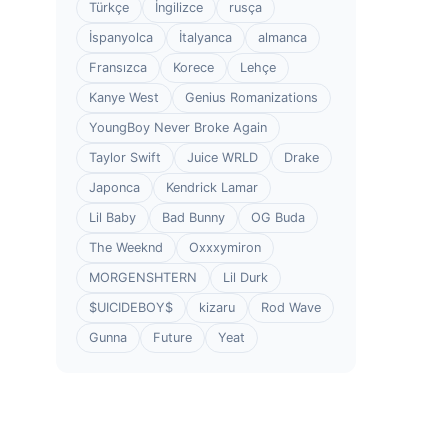
Türkçe
İngilizce
rusça
İspanyolca
İtalyanca
almanca
Fransızca
Korece
Lehçe
Kanye West
Genius Romanizations
YoungBoy Never Broke Again
Taylor Swift
Juice WRLD
Drake
Japonca
Kendrick Lamar
Lil Baby
Bad Bunny
OG Buda
The Weeknd
Oxxxymiron
MORGENSHTERN
Lil Durk
$UICIDEBOY$
kizaru
Rod Wave
Gunna
Future
Yeat