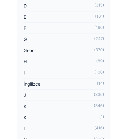
(315)
D
(161)
E
(166)
F
(247)
G
(370)
Genel
(89)
H
(106)
I
(14)
İngilizce
(336)
J
(346)
K
(1)
K
(416)
L