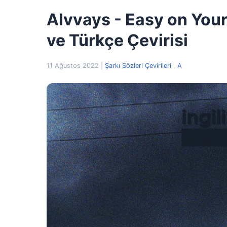
Alvvays - Easy on Your
ve Türkçe Çevirisi
11 Ağustos 2022
|
Şarkı Sözleri Çevirileri
,
A