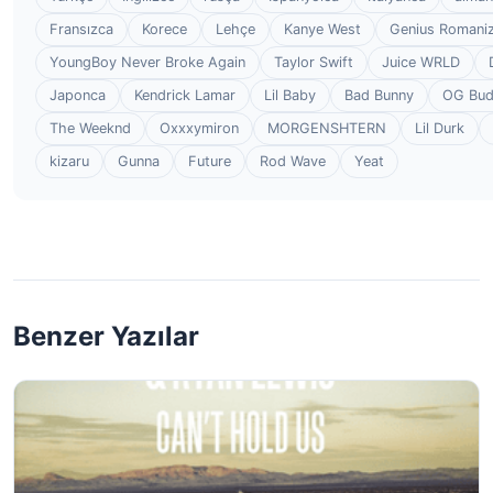
Fransızca
Korece
Lehçe
Kanye West
Genius Romaniz
YoungBoy Never Broke Again
Taylor Swift
Juice WRLD
Japonca
Kendrick Lamar
Lil Baby
Bad Bunny
OG Bu
The Weeknd
Oxxxymiron
MORGENSHTERN
Lil Durk
kizaru
Gunna
Future
Rod Wave
Yeat
Benzer Yazılar