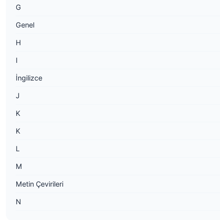
G
Genel
H
I
İngilizce
J
K
K
L
M
Metin Çevirileri
N