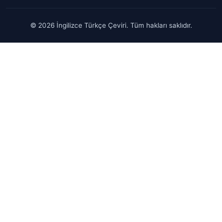
© 2026 İngilizce Türkçe Çeviri. Tüm hakları saklıdır.