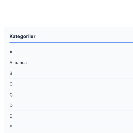
Kategoriler
A
Almanca
B
C
Ç
D
E
F