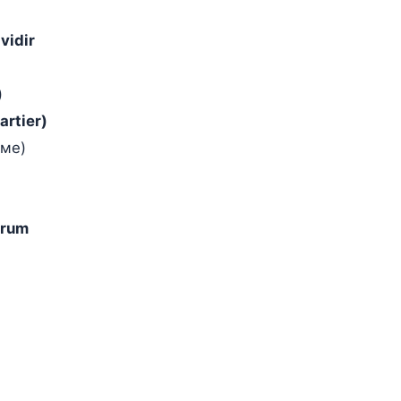
vidir
)
artier)
ьме)
orum