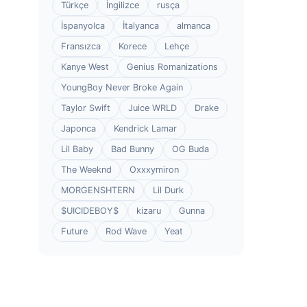
Türkçe
İngilizce
rusça
İspanyolca
İtalyanca
almanca
Fransızca
Korece
Lehçe
Kanye West
Genius Romanizations
YoungBoy Never Broke Again
Taylor Swift
Juice WRLD
Drake
Japonca
Kendrick Lamar
Lil Baby
Bad Bunny
OG Buda
The Weeknd
Oxxxymiron
MORGENSHTERN
Lil Durk
$UICIDEBOY$
kizaru
Gunna
Future
Rod Wave
Yeat