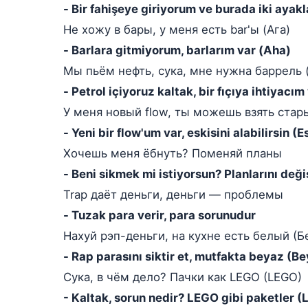
- Bir fahişeye giriyorum ve burada iki ayak
Не хожу в бары, у меня есть bar'ы (Ага)
- Barlara gitmiyorum, barlarım var (Aha)
Мы пьём нефть, сука, мне нужна баррель 
- Petrol içiyoruz kaltak, bir fıçıya ihtiyacım
У меня новый flow, ты можешь взять стар
- Yeni bir flow'um var, eskisini alabilirsin (E
Хочешь меня ёбнуть? Поменяй планы
- Beni sikmek mi istiyorsun? Planlarını deği
Trap даёт деньги, деньги — проблемы
- Tuzak para verir, para sorunudur
Нахуй рэп-деньги, на кухне есть белый (Б
- Rap parasını siktir et, mutfakta beyaz (B
Сука, в чём дело? Пачки как LEGO (LEGO)
- Kaltak, sorun nedir? LEGO gibi paketler 