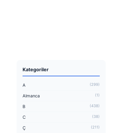
Kategoriler
(299)
A
(1)
Almanca
(438)
B
(38)
C
(211)
Ç