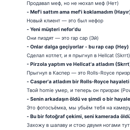
Продавал меф, но не нюхал меф (Нет)
- Mef'i sattım ama mef'i koklamadım (Hayır
Новый клиент — это был нефор
- Yeni müşteri nefor'du
Они пиздят — это rap cap (Эй)
- Onlar dalga geçiyorlar - bu rap cap (Hey)
Сделал котлет, и я прыгнул в Hellcat (Skrrt)
- Pirzola yaptım ve Hellcat'a atladım (Skrrt
Прыгнул в Каспер — это Rolls-Royce приз
- Casper'a atladım bir Rolls-Royce hayaleti
Твой homie умер, и теперь он призрак (P
- Senin arkadaşın öldü ve şimdi o bir haya
Это фотосъёмка, мы убьём тебя на камеру
- Bu bir fotoğraf çekimi, seni kamerada öld
Захожу в шалаву и стою двумя ногами тут