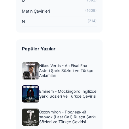
(392)
M
(1609)
Metin Çevirileri
(214)
N
Popüler Yazılar
Nikos Vertis - An Eisai Ena
Asteri Şarkı Sözleri ve Türkçe
Anlamları
Eminem - Mockingbird İngilizce
Şarkı Sözleri ve Türkçe Çevirisi
Oxxxymiron - Последний
звонок (Last Call) Rusça Şarkı
Sözleri ve Türkçe Çevirisi