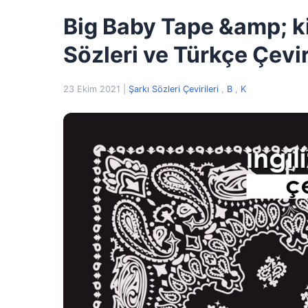
Big Baby Tape &amp; ki
Sözleri ve Türkçe Çevir
23 Ekim 2021
|
Şarkı Sözleri Çevirileri
,
B
,
K