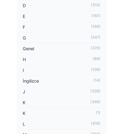
(315)
D
(161)
E
(166)
F
(247)
G
(370)
Genel
(89)
H
(106)
I
(14)
İngilizce
(336)
J
(346)
K
(1)
K
(416)
L