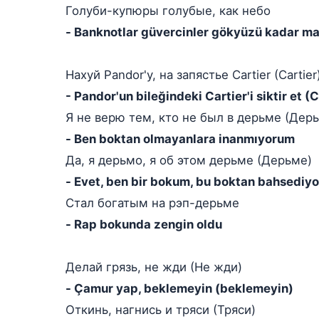
Голуби-купюры голубые, как небо
- Banknotlar güvercinler gökyüzü kadar ma
Нахуй Pandor'у, на запястье Cartier (Cartier
- Pandor'un bileğindeki Cartier'i siktir et (C
Я не верю тем, кто не был в дерьме (Дер
- Ben boktan olmayanlara inanmıyorum
Да, я дерьмо, я об этом дерьме (Дерьме)
- Evet, ben bir bokum, bu boktan bahsediy
Стал богатым на рэп-дерьме
- Rap bokunda zengin oldu
Делай грязь, не жди (Не жди)
- Çamur yap, beklemeyin (beklemeyin)
Откинь, нагнись и тряси (Тряси)