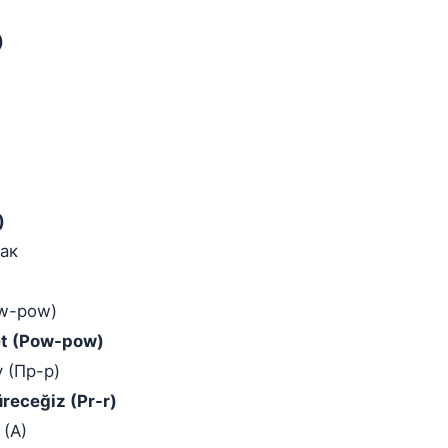
)
)
рак
ow-pow)
let (Pow-pow)
 (Пр-р)
üreceğiz (Pr-r)
 (А)