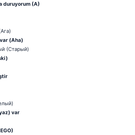
la duruyorum (A)
(Ага)
 var (Aha)
ый (Старый)
ski)
ştir
елый)
eyaz) var
(LEGO)