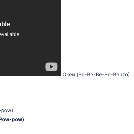
Окей (Be-Be-Be-Be-Benzo)
w-pow)
y (Pow-pow)