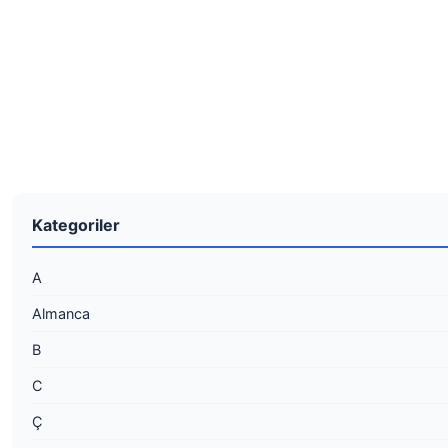
Kategoriler
A
Almanca
B
C
Ç