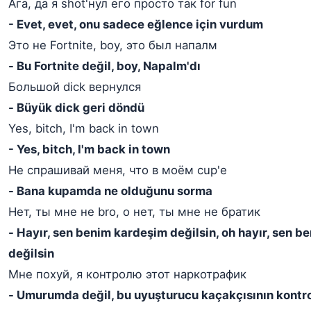
Ага, да я shot'нул его просто так for fun
- Evet, evet, onu sadece eğlence için vurdum
Это не Fortnite, boy, это был напалм
- Bu Fortnite değil, boy, Napalm'dı
Большой dick вернулся
- Büyük dick geri döndü
Yes, bitch, I'm back in town
- Yes, bitch, I'm back in town
Не спрашивай меня, что в моём cup'е
- Bana kupamda ne olduğunu sorma
Нет, ты мне не bro, о нет, ты мне не братик
- Hayır, sen benim kardeşim değilsin, oh hayır, sen 
değilsin
Мне похуй, я контролю этот наркотрафик
- Umurumda değil, bu uyuşturucu kaçakçısının kontro