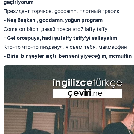
geçiriyorum
Президент торчков, goddamn, плотный график
- Keş Başkanı, goddamn, yoğun program
Come on bitch, давай тряси этой laffy taffy
- Gel orospuya, hadi şu laffy taffy'yi sallayalım
Кто-то что-то пизданул, я съем тебя, макмаффин
- Birisi bir şeyler sıçtı, ben seni yiyeceğim, mcmuffin