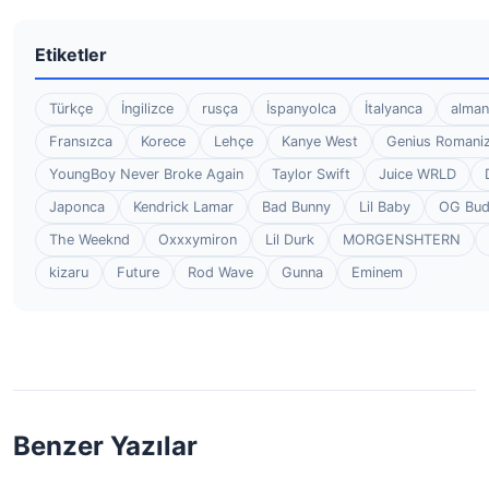
Etiketler
Türkçe
İngilizce
rusça
İspanyolca
İtalyanca
alman
Fransızca
Korece
Lehçe
Kanye West
Genius Romaniz
YoungBoy Never Broke Again
Taylor Swift
Juice WRLD
Japonca
Kendrick Lamar
Bad Bunny
Lil Baby
OG Bu
The Weeknd
Oxxxymiron
Lil Durk
MORGENSHTERN
kizaru
Future
Rod Wave
Gunna
Eminem
Benzer Yazılar