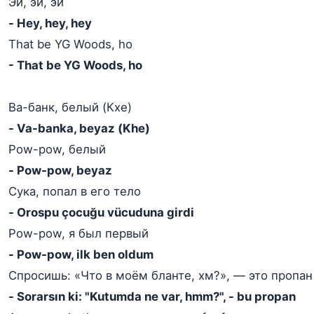
Эй, эй, эй
- Hey, hey, hey
That be YG Woods, ho
- That be YG Woods, ho
Ва-банк, белый (Кхе)
- Va-banka, beyaz (Khe)
Pow-pow, белый
- Pow-pow, beyaz
Сука, попал в его тело
- Orospu çocuğu vücuduna girdi
Pow-pow, я был первый
- Pow-pow, ilk ben oldum
Спросишь: «Что в моём бланте, хм?», — это пропан
- Sorarsın ki: "Kutumda ne var, hmm?", - bu propan