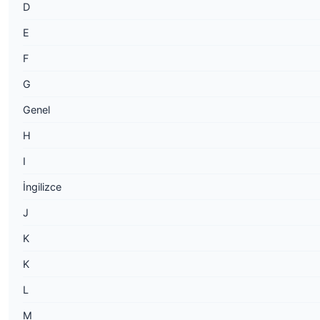
D
E
F
G
Genel
H
I
İngilizce
J
K
K
L
M