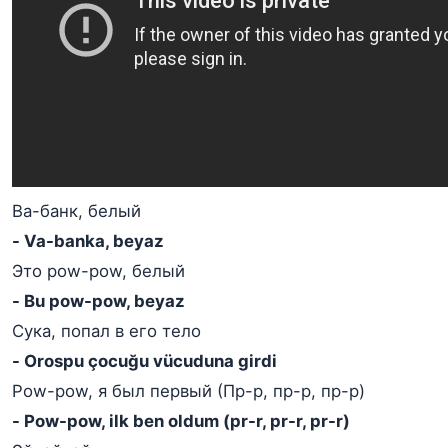
Ва-банк, белый
- Va-banka, beyaz
Это pow-pow, белый
- Bu pow-pow, beyaz
Сука, попал в его тело
- Orospu çocuğu vücuduna girdi
Pow-pow, я был первый (Пр-р, пр-р, пр-р)
- Pow-pow, ilk ben oldum (pr-r, pr-r, pr-r)