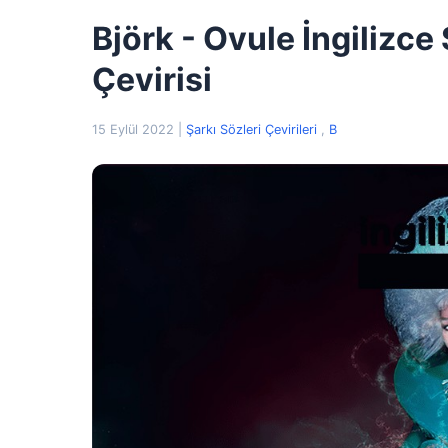
Björk - Ovule İngilizce
Çevirisi
15 Eylül 2022
|
Şarkı Sözleri Çevirileri
,
B