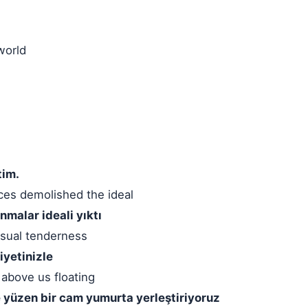
 world
tim.
ces demolished the ideal
malar ideali yıktı
nsual tenderness
iyetinizle
 above us floating
e yüzen bir cam yumurta yerleştiriyoruz