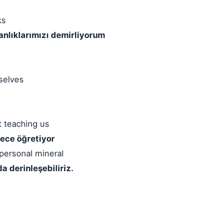
ks
anlıklarımızı demirliyorum
selves
t teaching us
dece öğretiyor
personal mineral
a derinleşebiliriz.