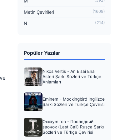
(392)
M
(1609)
Metin Çevirileri
(214)
N
Popüler Yazılar
Nikos Vertis - An Eisai Ena
Asteri Şarkı Sözleri ve Türkçe
ove
Anlamları
Eminem - Mockingbird İngilizce
Şarkı Sözleri ve Türkçe Çevirisi
Oxxxymiron - Последний
звонок (Last Call) Rusça Şarkı
Sözleri ve Türkçe Çevirisi