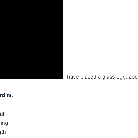
I have placed a glass egg, ab
rdim.
ül
sing
şür