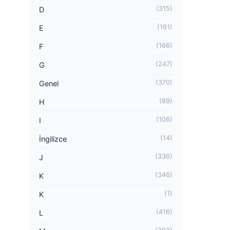
(315)
D
(161)
E
(166)
F
(247)
G
(370)
Genel
(89)
H
(106)
I
(14)
İngilizce
(336)
J
(346)
K
(1)
K
(416)
L