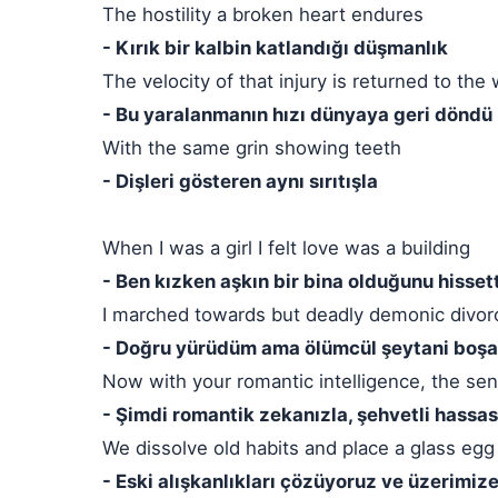
The hostility a broken heart endures
- Kırık bir kalbin katlandığı düşmanlık
The velocity of that injury is returned to the
- Bu yaralanmanın hızı dünyaya geri döndü
With the same grin showing teeth
- Dişleri gösteren aynı sırıtışla
When I was a girl I felt love was a building
- Ben kızken aşkın bir bina olduğunu hisset
I marched towards but deadly demonic divor
- Doğru yürüdüm ama ölümcül şeytani boşan
Now with your romantic intelligence, the se
- Şimdi romantik zekanızla, şehvetli hassas
We dissolve old habits and place a glass egg
- Eski alışkanlıkları çözüyoruz ve üzerimiz