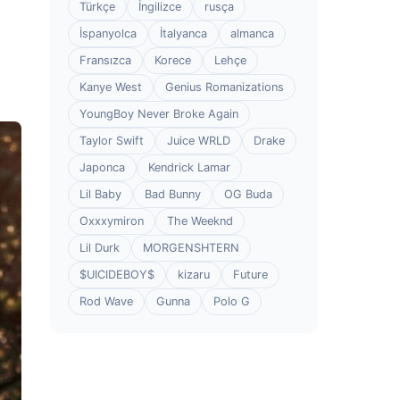
Türkçe
İngilizce
rusça
İspanyolca
İtalyanca
almanca
Fransızca
Korece
Lehçe
Kanye West
Genius Romanizations
YoungBoy Never Broke Again
Taylor Swift
Juice WRLD
Drake
Japonca
Kendrick Lamar
Lil Baby
Bad Bunny
OG Buda
Oxxxymiron
The Weeknd
Lil Durk
MORGENSHTERN
$UICIDEBOY$
kizaru
Future
Rod Wave
Gunna
Polo G