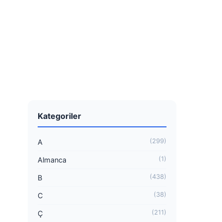
Kategoriler
(299)
A
(1)
Almanca
(438)
B
(38)
C
(211)
Ç