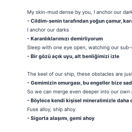
My skin-mud dense by you, I anchor our dar
- Cildim-senin tarafından yoğun çamur, kar
I anchor our darks
- Karanlıklarımızı demirliyorum
Sleep with one eye open, watching our sub-
- Bir gözü açık uyu, alt benliğimizi izle
The keel of our ship, these obstacles are jus
- Gemimizin omurgası, bu engeller bize sa
So we can merge even deeper into our own 
- Böylece kendi kişisel mineralimizle daha d
Fuse alloy, ship ahoy
- Sigorta alaşımı, gemi ahoy