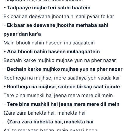
- Tadpaaye mujhe teri sabhi baatein
Ek baar ae deewane jhootha hi sahi pyaar to kar
- Ek baar ae deewane jhootha merhaba sahi
pyaar'dan kar'a
Main bhooli nahin haseen mulaaqaatein
- Ana bhooli nahin haseen mulaaqaatein
Bechain karke mujhko mujhse yun na pher nazar
- Bechain karke mujhko mujhse yun na pher nazar
Roothega na mujhse, mere saathiya yeh vaada kar
- Roothega na mujhse, sadece birkaç saat içinde
Tere bina mushkil hai jeena mera mere dil mein
- Tere bina mushkil hai jeena mera mere dil mein
(Zara zara bahekta hai, mahekta hai
- (Zara zara bahekta hai, mahekta hai
Aaj to mera tan badan, main pyaasi hoon