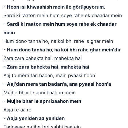
- Hoon ısi khwaahish mein ile görüşüyorum.
Sardi ki raaton mein hum soye rahe ek chaadar mein
- Sardi ki raaton mein hum soye rahe ek chaadar
mein
Hum dono tanha ho, na koi bhi rahe is ghar mein
- Hum dono tanha ho, na koi bhi rahe ghar mein'dir
Zara zara bahekta hai, mahekta hai
- Zara zara bahekta hai, mahekta hai
Aaj to mera tan badan, main pyaasi hoon
- Aaj'dan mera tan badan'a, ana pyaasi hoon'a
Mujhe bhar le apni baahon mein
- Mujhe bhar le apnı baahon meın
Aaja re aa re
- Aaja yeniden aa yeniden
Tadpaaye mujhe teri sabhi baatein