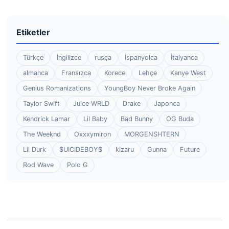
Etiketler
Türkçe
İngilizce
rusça
İspanyolca
İtalyanca
almanca
Fransızca
Korece
Lehçe
Kanye West
Genius Romanizations
YoungBoy Never Broke Again
Taylor Swift
Juice WRLD
Drake
Japonca
Kendrick Lamar
Lil Baby
Bad Bunny
OG Buda
The Weeknd
Oxxxymiron
MORGENSHTERN
Lil Durk
$UICIDEBOY$
kizaru
Gunna
Future
Rod Wave
Polo G