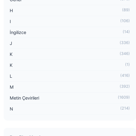
(89)
H
(106)
I
(14)
İngilizce
(336)
J
(346)
K
(1)
K
(416)
L
(392)
M
(1609)
Metin Çevirileri
(214)
N