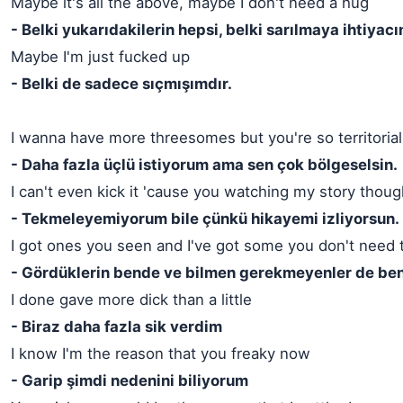
Maybe it's all the above, maybe I don't need a hug
- Belki yukarıdakilerin hepsi, belki sarılmaya ihtiyac
Maybe I'm just fucked up
- Belki de sadece sıçmışımdır.
I wanna have more threesomes but you're so territorial
- Daha fazla üçlü istiyorum ama sen çok bölgeselsin.
I can't even kick it 'cause you watching my story thou
- Tekmeleyemiyorum bile çünkü hikayemi izliyorsun.
I got ones you seen and I've got some you don't need
- Gördüklerin bende ve bilmen gerekmeyenler de be
I done gave more dick than a little
- Biraz daha fazla sik verdim
I know I'm the reason that you freaky now
- Garip şimdi nedenini biliyorum