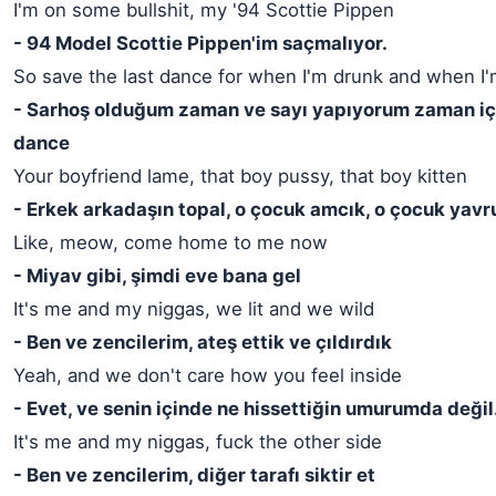
I'm on some bullshit, my '94 Scottie Pippen
- 94 Model Scottie Pippen'im saçmalıyor.
So save the last dance for when I'm drunk and when I'm
- Sarhoş olduğum zaman ve sayı yapıyorum zaman içi
dance
Your boyfriend lame, that boy pussy, that boy kitten
- Erkek arkadaşın topal, o çocuk amcık, o çocuk yavr
Like, meow, come home to me now
- Miyav gibi, şimdi eve bana gel
It's me and my niggas, we lit and we wild
- Ben ve zencilerim, ateş ettik ve çıldırdık
Yeah, and we don't care how you feel inside
- Evet, ve senin içinde ne hissettiğin umurumda değil
It's me and my niggas, fuck the other side
- Ben ve zencilerim, diğer tarafı siktir et