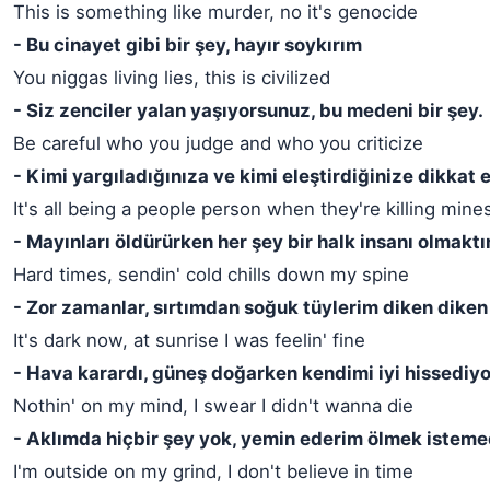
This is something like murder, no it's genocide
- Bu cinayet gibi bir şey, hayır soykırım
You niggas living lies, this is civilized
- Siz zenciler yalan yaşıyorsunuz, bu medeni bir şey.
Be careful who you judge and who you criticize
- Kimi yargıladığınıza ve kimi eleştirdiğinize dikkat 
It's all being a people person when they're killing mine
- Mayınları öldürürken her şey bir halk insanı olmaktır
Hard times, sendin' cold chills down my spine
- Zor zamanlar, sırtımdan soğuk tüylerim diken diken
It's dark now, at sunrise I was feelin' fine
- Hava karardı, güneş doğarken kendimi iyi hissediy
Nothin' on my mind, I swear I didn't wanna die
- Aklımda hiçbir şey yok, yemin ederim ölmek isteme
I'm outside on my grind, I don't believe in time