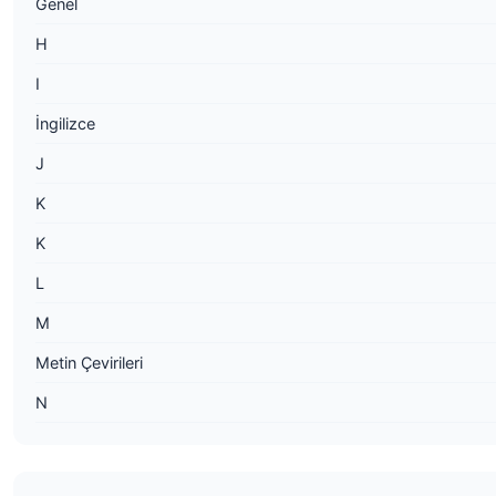
Genel
H
I
İngilizce
J
K
K
L
M
Metin Çevirileri
N