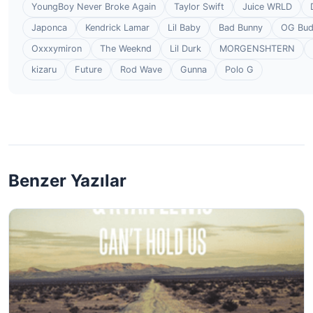
YoungBoy Never Broke Again
Taylor Swift
Juice WRLD
Japonca
Kendrick Lamar
Lil Baby
Bad Bunny
OG Bu
Oxxxymiron
The Weeknd
Lil Durk
MORGENSHTERN
kizaru
Future
Rod Wave
Gunna
Polo G
Benzer Yazılar