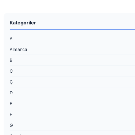
Kategoriler
A
Almanca
B
C
Ç
D
E
F
G