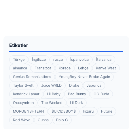
Etiketler
Türkçe
İngilizce
rusça
İspanyolca
İtalyanca
almanca
Fransızca
Korece
Lehçe
Kanye West
Genius Romanizations
YoungBoy Never Broke Again
Taylor Swift
Juice WRLD
Drake
Japonca
Kendrick Lamar
Lil Baby
Bad Bunny
OG Buda
Oxxxymiron
The Weeknd
Lil Durk
MORGENSHTERN
$UICIDEBOY$
kizaru
Future
Rod Wave
Gunna
Polo G