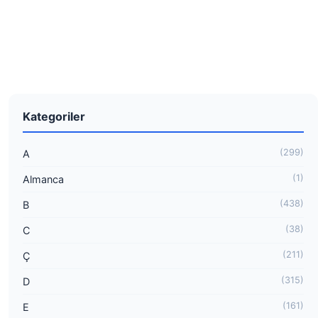
Kategoriler
(299)
A
(1)
Almanca
(438)
B
(38)
C
(211)
Ç
(315)
D
(161)
E