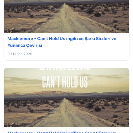
Macklemore - Can’t Hold Us ingilizce Şarkı Sözleri ve
Yunanca Çevirisi
03 Nisan 2026