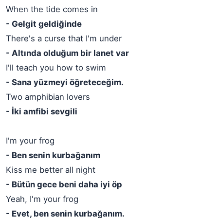
When the tide comes in
- Gelgit geldiğinde
There's a curse that I'm under
- Altında olduğum bir lanet var
I'll teach you how to swim
- Sana yüzmeyi öğreteceğim.
Two amphibian lovers
- İki amfibi sevgili
I'm your frog
- Ben senin kurbağanım
Kiss me better all night
- Bütün gece beni daha iyi öp
Yeah, I'm your frog
- Evet, ben senin kurbağanım.