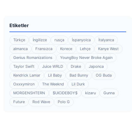
Etiketler
Türkçe
İngilizce
rusça
İspanyolca
İtalyanca
almanca
Fransızca
Korece
Lehçe
Kanye West
Genius Romanizations
YoungBoy Never Broke Again
Taylor Swift
Juice WRLD
Drake
Japonca
Kendrick Lamar
Lil Baby
Bad Bunny
OG Buda
Oxxxymiron
The Weeknd
Lil Durk
MORGENSHTERN
$UICIDEBOY$
kizaru
Gunna
Future
Rod Wave
Polo G