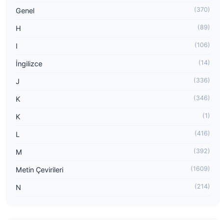
(370)
Genel
(89)
H
(106)
I
(14)
İngilizce
(336)
J
(346)
K
(1)
K
(416)
L
(392)
M
(1609)
Metin Çevirileri
(214)
N