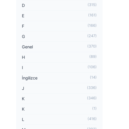
(315)
D
(161)
E
(166)
F
(247)
G
(370)
Genel
(89)
H
(106)
I
(14)
İngilizce
(336)
J
(346)
K
(1)
K
(416)
L