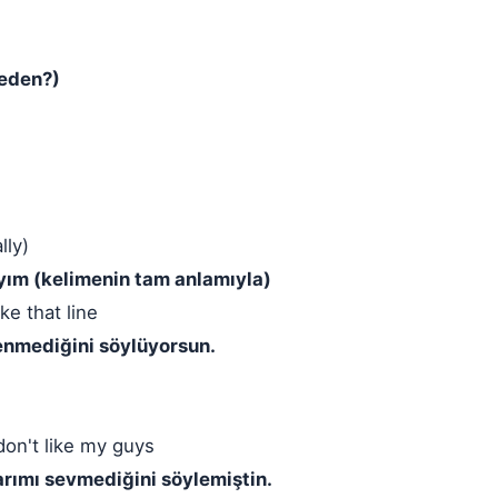
neden?)
lly)
ıyım (kelimenin tam anlamıyla)
ke that line
enmediğini söylüyorsun.
don't like my guys
rımı sevmediğini söylemiştin.