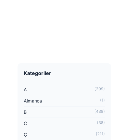
Kategoriler
(299)
A
(1)
Almanca
(438)
B
(38)
C
(211)
Ç