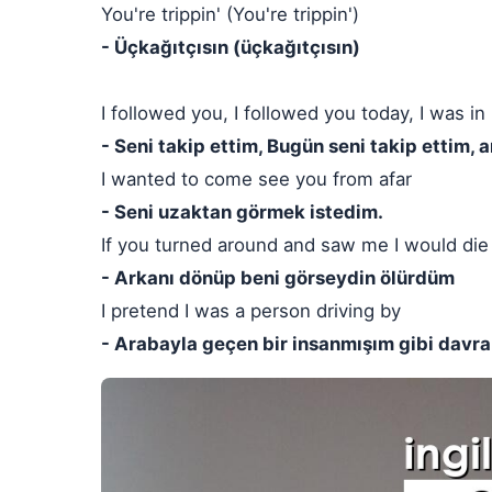
You're trippin' (You're trippin')
- Üçkağıtçısın (üçkağıtçısın)
I followed you, I followed you today, I was in 
- Seni takip ettim, Bugün seni takip etti
I wanted to come see you from afar
- Seni uzaktan görmek istedim.
If you turned around and saw me I would die
- Arkanı dönüp beni görseydin ölürdüm
I pretend I was a person driving by
- Arabayla geçen bir insanmışım gibi davr