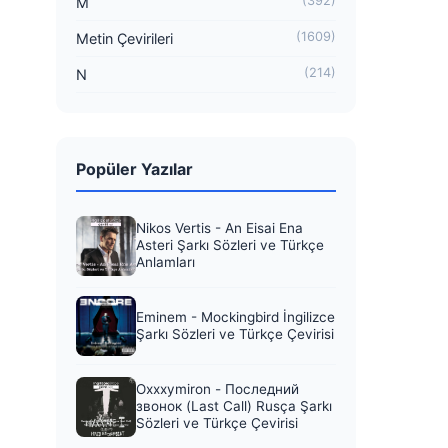
(392)
M
(1609)
Metin Çevirileri
(214)
N
Popüler Yazılar
Nikos Vertis - An Eisai Ena
Asteri Şarkı Sözleri ve Türkçe
Anlamları
Eminem - Mockingbird İngilizce
Şarkı Sözleri ve Türkçe Çevirisi
Oxxxymiron - Последний
звонок (Last Call) Rusça Şarkı
Sözleri ve Türkçe Çevirisi