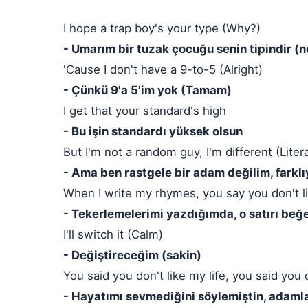
I hope a trap boy's your type (Why?)
- Umarım bir tuzak çocuğu senin tipindir (
'Cause I don't have a 9-to-5 (Alright)
- Çünkü 9'a 5'im yok (Tamam)
I get that your standard's high
- Bu işin standardı yüksek olsun
But I'm not a random guy, I'm different (Litera
- Ama ben rastgele bir adam değilim, farkl
When I write my rhymes, you say you don't li
- Tekerlemelerimi yazdığımda, o satırı beğ
I'll switch it (Calm)
- Değiştireceğim (sakin)
You said you don't like my life, you said you 
- Hayatımı sevmediğini söylemiştin, adamla