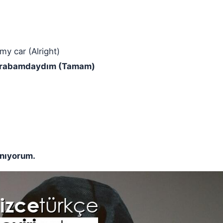
my car (Alright)
m, arabamdaydım (Tamam)
anıyorum.