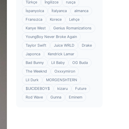
Türkçe
İngilizce
rusça
İspanyolca
İtalyanca
almanca
Fransızca
Korece
Lehçe
Kanye West
Genius Romanizations
YoungBoy Never Broke Again
Taylor Swift
Juice WRLD
Drake
Japonca
Kendrick Lamar
Bad Bunny
Lil Baby
OG Buda
The Weeknd
Oxxxymiron
Lil Durk
MORGENSHTERN
$UICIDEBOY$
kizaru
Future
Rod Wave
Gunna
Eminem