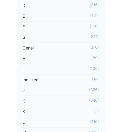
(315)
D
(161)
E
(166)
F
(247)
G
(370)
Genel
(89)
H
(106)
I
(14)
İngilizce
(336)
J
(346)
K
(1)
K
(416)
L