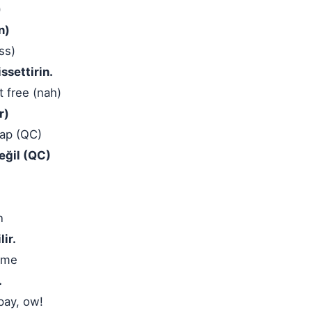
)
n)
ss)
issettirin.
t free (nah)
r)
eap (QC)
değil (QC)
n
ir.
dame
.
pay, ow!