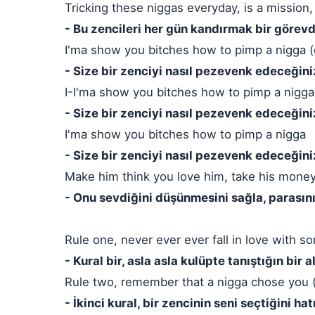
Tricking these niggas everyday, is a mission, l
- Bu zencileri her gün kandırmak bir görevdi
I'ma show you bitches how to pimp a nigga (
- Size bir zenciyi nasıl pezevenk edeceğin
I-I'ma show you bitches how to pimp a nigga
- Size bir zenciyi nasıl pezevenk edeceğin
I'ma show you bitches how to pimp a nigga
- Size bir zenciyi nasıl pezevenk edeceğin
Make him think you love him, take his money
- Onu sevdiğini düşünmesini sağla, parasını 
Rule one, never ever ever fall in love with s
- Kural bir, asla asla kulüpte tanıştığın bir 
Rule two, remember that a nigga chose you 
- İkinci kural, bir zencinin seni seçtiğini ha