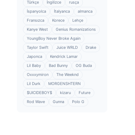
Türkçe
İngilizce
rusça
İspanyolca
İtalyanca
almanca
Fransızca
Korece
Lehçe
Kanye West
Genius Romanizations
YoungBoy Never Broke Again
Taylor Swift
Juice WRLD
Drake
Japonca
Kendrick Lamar
Lil Baby
Bad Bunny
OG Buda
Oxxxymiron
The Weeknd
Lil Durk
MORGENSHTERN
$UICIDEBOY$
kizaru
Future
Rod Wave
Gunna
Polo G