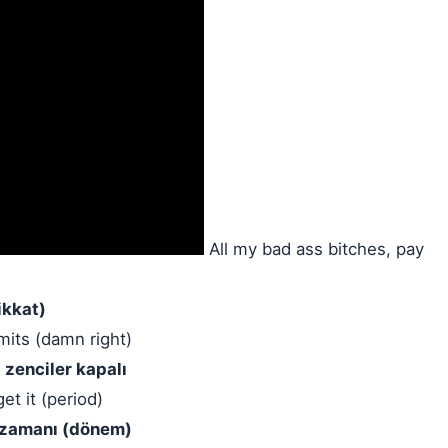
All my bad ass bitches, pay
ikkat)
mits (damn right)
ı zenciler kapalı
et it (period)
 zamanı (dönem)