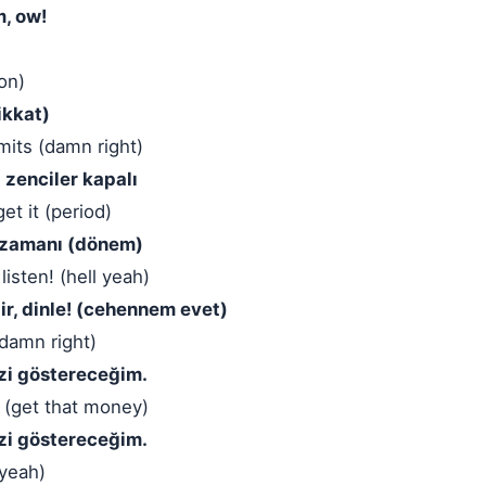
m, ow!
on)
ikkat)
mits (damn right)
ı zenciler kapalı
et it (period)
 zamanı (dönem)
listen! (hell yeah)
ir, dinle! (cehennem evet)
damn right)
izi göstereceğim.
 (get that money)
izi göstereceğim.
(yeah)