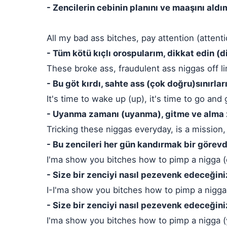
- Zencilerin cebinin planını ve maaşını aldı
All my bad ass bitches, pay attention (attenti
- Tüm kötü kıçlı orospularım, dikkat edin (d
These broke ass, fraudulent ass niggas off li
- Bu göt kırdı, sahte ass (çok doğru)sınırlar
It's time to wake up (up), it's time to go and g
- Uyanma zamanı (uyanma), gitme ve alma
Tricking these niggas everyday, is a mission, 
- Bu zencileri her gün kandırmak bir görevd
I'ma show you bitches how to pimp a nigga (
- Size bir zenciyi nasıl pezevenk edeceğin
I-I'ma show you bitches how to pimp a nigga
- Size bir zenciyi nasıl pezevenk edeceğin
I'ma show you bitches how to pimp a nigga 