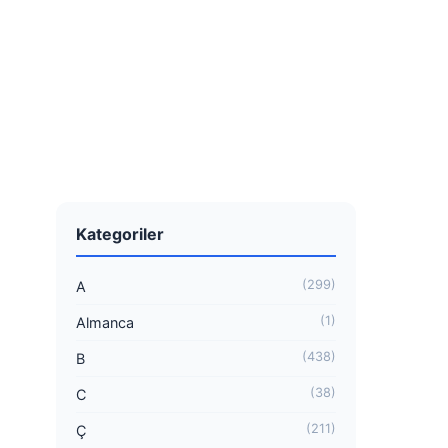
Kategoriler
(299)
A
(1)
Almanca
(438)
B
(38)
C
(211)
Ç