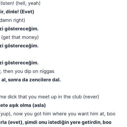
isten! (hell, yeah)
r, dinle! (Evet)
damn right)
izi göstereceğim.
 (get that money)
izi göstereceğim.
izi göstereceğim.
, then you dip on niggas
al, sonra da zencilere dal.
ome dick that you meet up in the club (never)
alete aşık olma (asla)
(yup), now you got him where you want him at, boo
tırla (evet), şimdi onu istediğin yere getirdin, boo