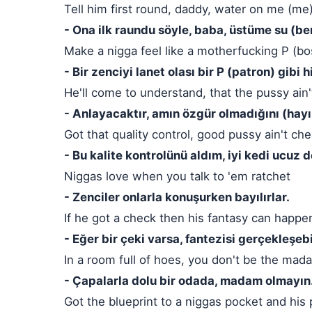
Tell him first round, daddy, water on me (me
- Ona ilk raundu söyle, baba, üstüme su (be
Make a nigga feel like a motherfucking P (bo
- Bir zenciyi lanet olası bir P (patron) gibi h
He'll come to understand, that the pussy ain'
- Anlayacaktır, amın özgür olmadığını (hayı
Got that quality control, good pussy ain't ch
- Bu kalite kontrolünü aldım, iyi kedi ucuz 
Niggas love when you talk to 'em ratchet
- Zenciler onlarla konuşurken bayılırlar.
If he got a check then his fantasy can happe
- Eğer bir çeki varsa, fantezisi gerçekleşebil
In a room full of hoes, you don't be the ma
- Çapalarla dolu bir odada, madam olmayın
Got the blueprint to a niggas pocket and his 