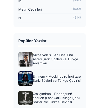
(392)
M
(1609)
Metin Çevirileri
(214)
N
Popüler Yazılar
Nikos Vertis - An Eisai Ena
Asteri Şarkı Sözleri ve Türkçe
Anlamları
Eminem - Mockingbird İngilizce
Şarkı Sözleri ve Türkçe Çevirisi
Oxxxymiron - Последний
звонок (Last Call) Rusça Şarkı
Sözleri ve Türkçe Çevirisi