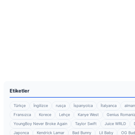
Etiketler
Türkçe
İngilizce
rusça
İspanyolca
İtalyanca
alman
Fransızca
Korece
Lehçe
Kanye West
Genius Romaniz
YoungBoy Never Broke Again
Taylor Swift
Juice WRLD
Japonca
Kendrick Lamar
Bad Bunny
Lil Baby
OG Bu