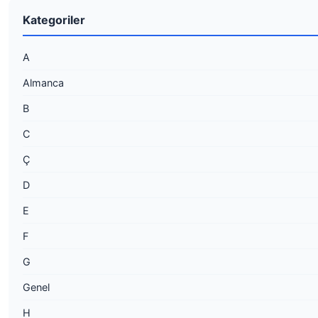
Kategoriler
A
Almanca
B
C
Ç
D
E
F
G
Genel
H