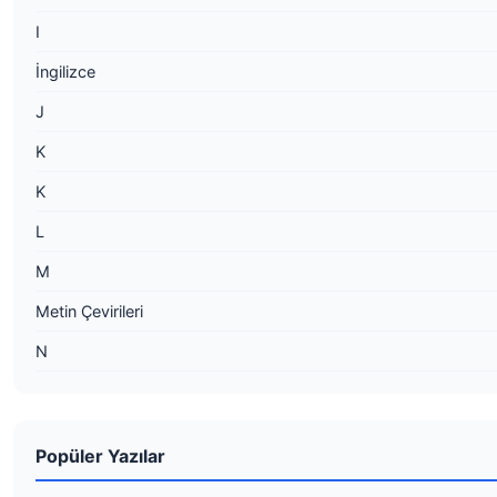
I
İngilizce
J
K
K
L
M
Metin Çevirileri
N
Popüler Yazılar