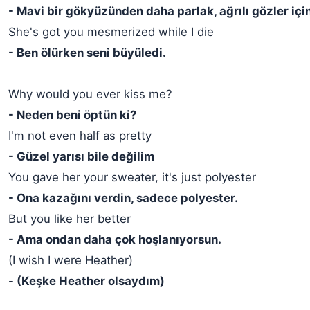
- Mavi bir gökyüzünden daha parlak, ağrılı gözler iç
She's got you mesmerized while I die
- Ben ölürken seni büyüledi.
Why would you ever kiss me?
- Neden beni öptün ki?
I'm not even half as pretty
- Güzel yarısı bile değilim
You gave her your sweater, it's just polyester
- Ona kazağını verdin, sadece polyester.
But you like her better
- Ama ondan daha çok hoşlanıyorsun.
(I wish I were Heather)
- (Keşke Heather olsaydım)