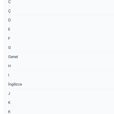
C
Ç
D
E
F
G
Genel
H
I
İngilizce
J
K
K