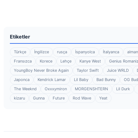
Etiketler
Türkçe
İngilizce
rusça
İspanyolca
İtalyanca
alman
Fransızca
Korece
Lehçe
Kanye West
Genius Romaniz
YoungBoy Never Broke Again
Taylor Swift
Juice WRLD
Japonca
Kendrick Lamar
Lil Baby
Bad Bunny
OG Bu
The Weeknd
Oxxxymiron
MORGENSHTERN
Lil Durk
kizaru
Gunna
Future
Rod Wave
Yeat