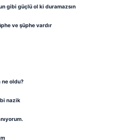
 gibi güçlü ol ki duramazsın
üphe ve şüphe vardır
 ne oldu?
ibi nazik
anıyorum.
im