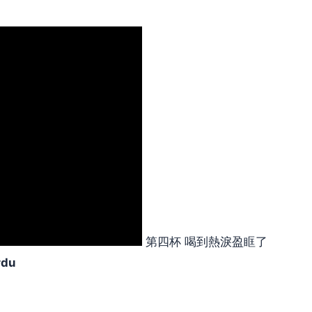
第四杯 喝到熱淚盈眶了
rdu