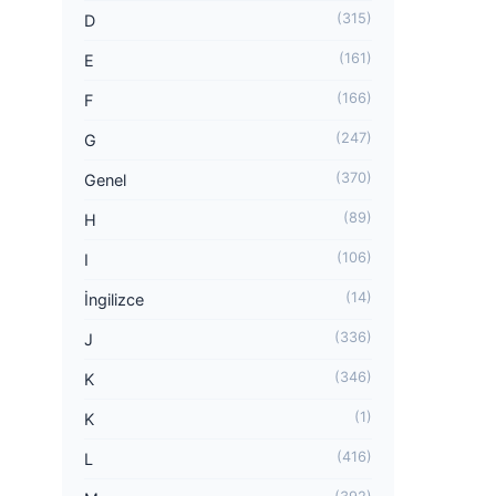
(315)
D
(161)
E
(166)
F
(247)
G
(370)
Genel
(89)
H
(106)
I
(14)
İngilizce
(336)
J
(346)
K
(1)
K
(416)
L