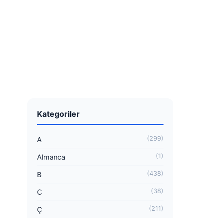
Kategoriler
(299)
A
(1)
Almanca
(438)
B
(38)
C
(211)
Ç