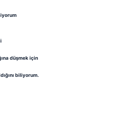
tiyorum
i
ğına düşmek için
dığını biliyorum.