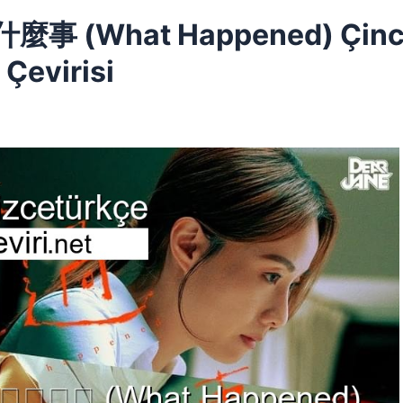
麼事 (What Happened) Çin
 Çevirisi