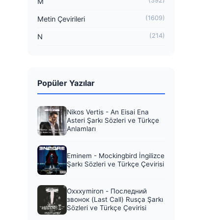
(392)
M
(1609)
Metin Çevirileri
(214)
N
Popüler Yazılar
Nikos Vertis - An Eisai Ena
Asteri Şarkı Sözleri ve Türkçe
Anlamları
Eminem - Mockingbird İngilizce
Şarkı Sözleri ve Türkçe Çevirisi
Oxxxymiron - Последний
звонок (Last Call) Rusça Şarkı
Sözleri ve Türkçe Çevirisi