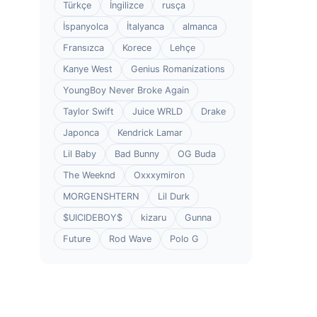
Türkçe
İngilizce
rusça
İspanyolca
İtalyanca
almanca
Fransızca
Korece
Lehçe
Kanye West
Genius Romanizations
YoungBoy Never Broke Again
Taylor Swift
Juice WRLD
Drake
Japonca
Kendrick Lamar
Lil Baby
Bad Bunny
OG Buda
The Weeknd
Oxxxymiron
MORGENSHTERN
Lil Durk
$UICIDEBOY$
kizaru
Gunna
Future
Rod Wave
Polo G