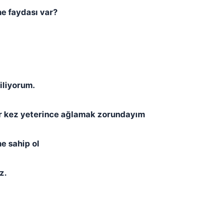
e faydası var?
iliyorum.
ir kez yeterince ağlamak zorundayım
e sahip ol
z.