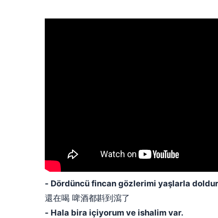
- Dördüncü fincan gözlerimi yaşlarla doldu
還在喝 啤酒都斟到瀉了
- Hala bira içiyorum ve ishalim var.