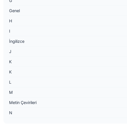
G
Genel
H
I
İngilizce
J
K
K
L
M
Metin Çevirileri
N