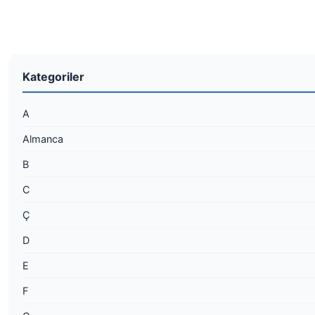
Kategoriler
A
Almanca
B
C
Ç
D
E
F