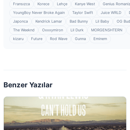
Fransızca
Korece
Lehçe
Kanye West
Genius Romaniz
YoungBoy Never Broke Again
Taylor Swift
Juice WRLD
Japonca
Kendrick Lamar
Bad Bunny
Lil Baby
OG Bu
The Weeknd
Oxxxymiron
Lil Durk
MORGENSHTERN
kizaru
Future
Rod Wave
Gunna
Eminem
Benzer Yazılar