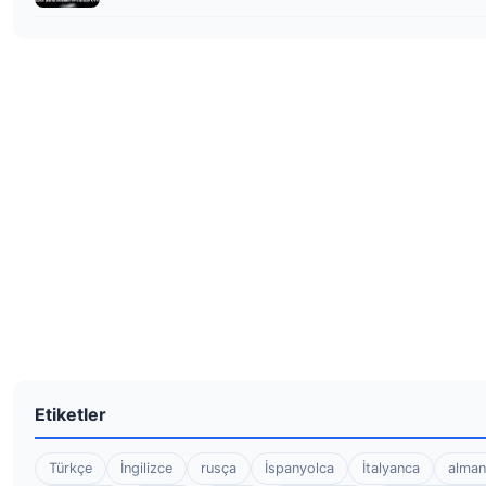
Etiketler
Türkçe
İngilizce
rusça
İspanyolca
İtalyanca
alman