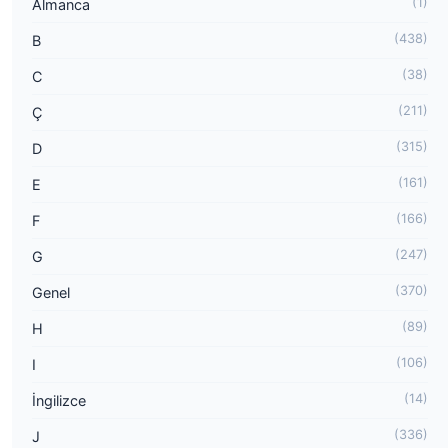
(1)
Almanca
(438)
B
(38)
C
(211)
Ç
(315)
D
(161)
E
(166)
F
(247)
G
(370)
Genel
(89)
H
(106)
I
(14)
İngilizce
(336)
J