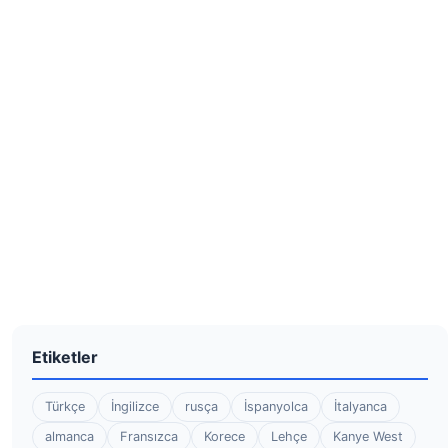
Etiketler
Türkçe
İngilizce
rusça
İspanyolca
İtalyanca
almanca
Fransızca
Korece
Lehçe
Kanye West