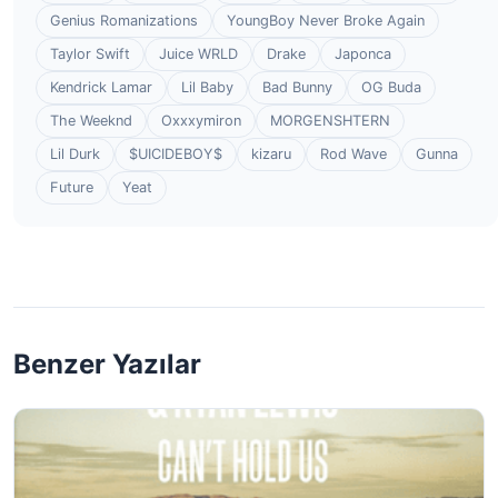
Genius Romanizations
YoungBoy Never Broke Again
Taylor Swift
Juice WRLD
Drake
Japonca
Kendrick Lamar
Lil Baby
Bad Bunny
OG Buda
The Weeknd
Oxxxymiron
MORGENSHTERN
Lil Durk
$UICIDEBOY$
kizaru
Rod Wave
Gunna
Future
Yeat
Benzer Yazılar