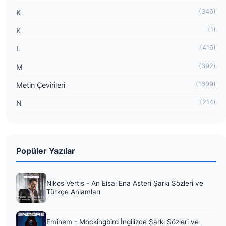
(346)
K
(1)
K
(416)
L
(392)
M
(1609)
Metin Çevirileri
(214)
N
Popüler Yazılar
Nikos Vertis - An Eisai Ena Asteri Şarkı Sözleri ve
Türkçe Anlamları
Eminem - Mockingbird İngilizce Şarkı Sözleri ve