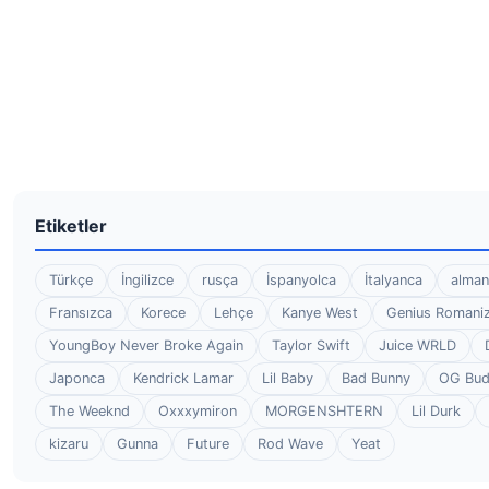
Etiketler
Türkçe
İngilizce
rusça
İspanyolca
İtalyanca
alman
Fransızca
Korece
Lehçe
Kanye West
Genius Romaniz
YoungBoy Never Broke Again
Taylor Swift
Juice WRLD
Japonca
Kendrick Lamar
Lil Baby
Bad Bunny
OG Bu
The Weeknd
Oxxxymiron
MORGENSHTERN
Lil Durk
kizaru
Gunna
Future
Rod Wave
Yeat