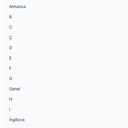
Almanca
B
C
Ç
D
E
F
G
Genel
H
I
İngilizce