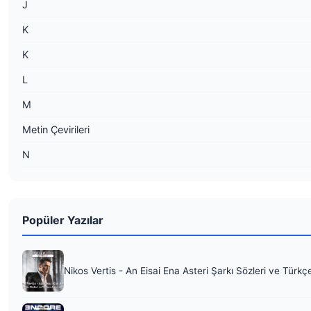
J
K
K
L
M
Metin Çevirileri
N
Popüler Yazılar
Nikos Vertis - An Eisai Ena Asteri Şarkı Sözleri ve Türkç