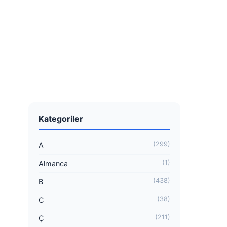
Kategoriler
(299)
A
(1)
Almanca
(438)
B
(38)
C
(211)
Ç