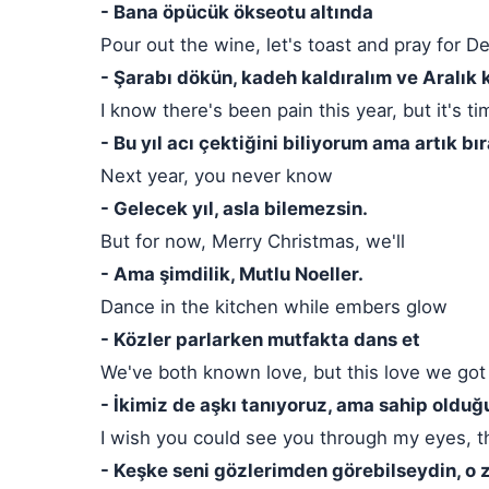
- Bana öpücük ökseotu altında
Pour out the wine, let's toast and pray for
- Şarabı dökün, kadeh kaldıralım ve Aralık 
I know there's been pain this year, but it's tim
- Bu yıl acı çektiğini biliyorum ama artık 
Next year, you never know
- Gelecek yıl, asla bilemezsin.
But for now, Merry Christmas, we'll
- Ama şimdilik, Mutlu Noeller.
Dance in the kitchen while embers glow
- Közler parlarken mutfakta dans et
We've both known love, but this love we got i
- İkimiz de aşkı tanıyoruz, ama sahip olduğ
I wish you could see you through my eyes, 
- Keşke seni gözlerimden görebilseydin, o 