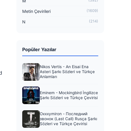
(392)
M
(1609)
Metin Çevirileri
(214)
N
Popüler Yazılar
Nikos Vertis - An Eisai Ena
Asteri Şarkı Sözleri ve Türkçe
d
Anlamları
Eminem - Mockingbird İngilizce
Şarkı Sözleri ve Türkçe Çevirisi
Oxxxymiron - Последний
звонок (Last Call) Rusça Şarkı
Sözleri ve Türkçe Çevirisi