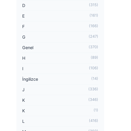
(315)
D
(161)
E
(166)
F
(247)
G
(370)
Genel
(89)
H
(106)
I
(14)
İngilizce
(336)
J
(346)
K
(1)
K
(416)
L