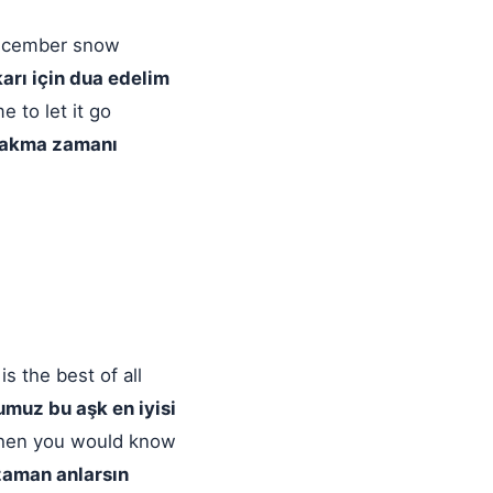
 December snow
karı için dua edelim
e to let it go
bırakma zamanı
s the best of all
umuz bu aşk en iyisi
then you would know
zaman anlarsın