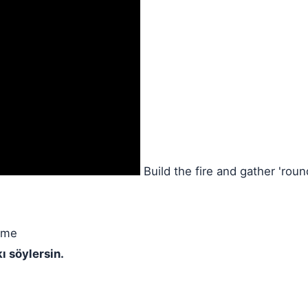
Build the fire and gather 'roun
h me
ı söylersin.