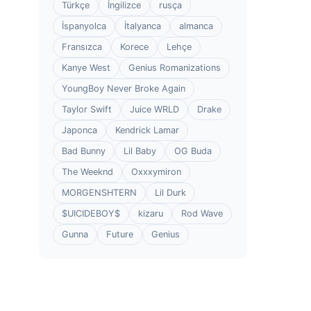
Türkçe
İngilizce
rusça
İspanyolca
İtalyanca
almanca
Fransızca
Korece
Lehçe
Kanye West
Genius Romanizations
YoungBoy Never Broke Again
Taylor Swift
Juice WRLD
Drake
Japonca
Kendrick Lamar
Bad Bunny
Lil Baby
OG Buda
The Weeknd
Oxxxymiron
MORGENSHTERN
Lil Durk
$UICIDEBOY$
kizaru
Rod Wave
Gunna
Future
Genius