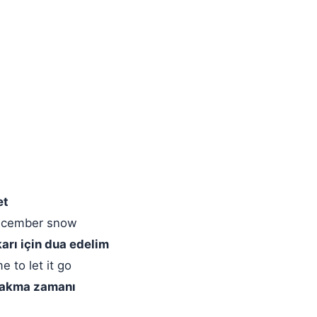
et
 December snow
karı için dua edelim
e to let it go
bırakma zamanı