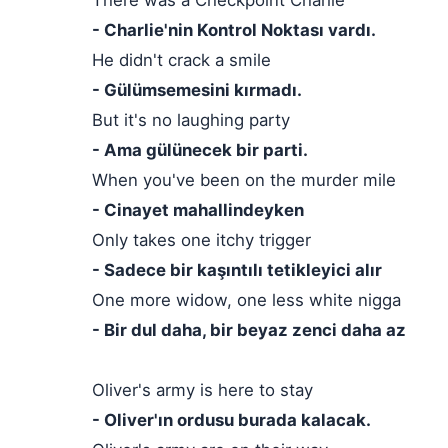
There was a Checkpoint Charlie
- Charlie'nin Kontrol Noktası vardı.
He didn't crack a smile
- Gülümsemesini kırmadı.
But it's no laughing party
- Ama gülünecek bir parti.
When you've been on the murder mile
- Cinayet mahallindeyken
Only takes one itchy trigger
- Sadece bir kaşıntılı tetikleyici alır
One more widow, one less white nigga
- Bir dul daha, bir beyaz zenci daha az
Oliver's army is here to stay
- Oliver'ın ordusu burada kalacak.