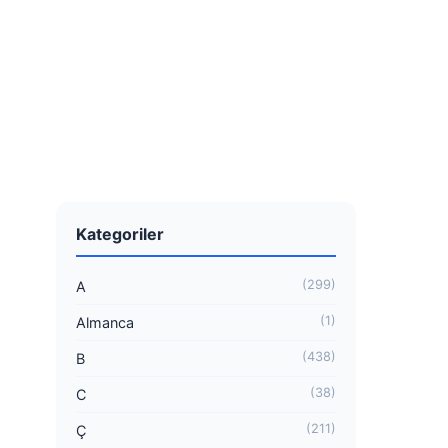
Kategoriler
(299)
A
(1)
Almanca
(438)
B
(38)
C
(211)
Ç