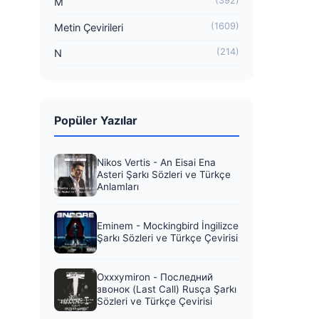
(392)
M
(1609)
Metin Çevirileri
(214)
N
Popüler Yazılar
Nikos Vertis - An Eisai Ena
Asteri Şarkı Sözleri ve Türkçe
Anlamları
Eminem - Mockingbird İngilizce
Şarkı Sözleri ve Türkçe Çevirisi
Oxxxymiron - Последний
звонок (Last Call) Rusça Şarkı
Sözleri ve Türkçe Çevirisi