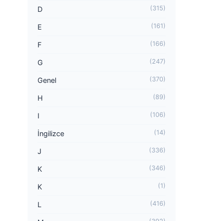
(315)
D
(161)
E
(166)
F
(247)
G
(370)
Genel
(89)
H
(106)
I
(14)
İngilizce
(336)
J
(346)
K
(1)
K
(416)
L