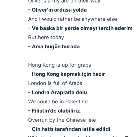
Oliver's army are on their way
- Oliver'ın ordusu yolda
And I would rather be anywhere else
- Ve başka bir yerde olmayı tercih ederim
But here today
- Ama bugün burada
Hong Kong is up for grabs
- Hong Kong kapmak için hazır
London is full of Arabs
- Londra Araplarla dolu
We could be in Palestine
- Filistin'de olabiliriz.
Overrun by the Chinese line
- Çin hattı tarafından istila edildi