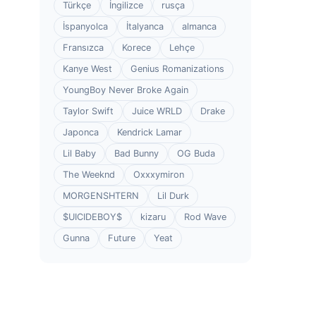
Türkçe
İngilizce
rusça
İspanyolca
İtalyanca
almanca
Fransızca
Korece
Lehçe
Kanye West
Genius Romanizations
YoungBoy Never Broke Again
Taylor Swift
Juice WRLD
Drake
Japonca
Kendrick Lamar
Lil Baby
Bad Bunny
OG Buda
The Weeknd
Oxxxymiron
MORGENSHTERN
Lil Durk
$UICIDEBOY$
kizaru
Rod Wave
Gunna
Future
Yeat