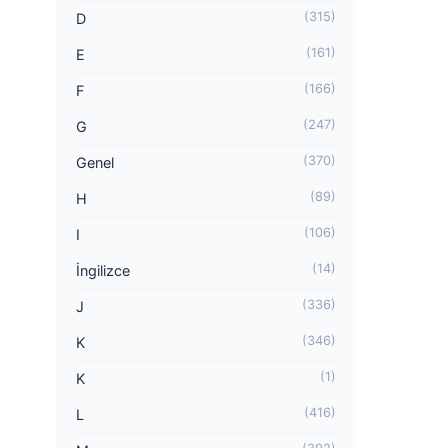
(315)
D
(161)
E
(166)
F
(247)
G
(370)
Genel
(89)
H
(106)
I
(14)
İngilizce
(336)
J
(346)
K
(1)
K
(416)
L