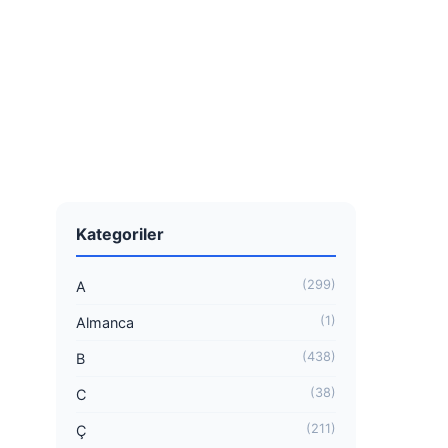
Kategoriler
(299)
A
(1)
Almanca
(438)
B
(38)
C
(211)
Ç