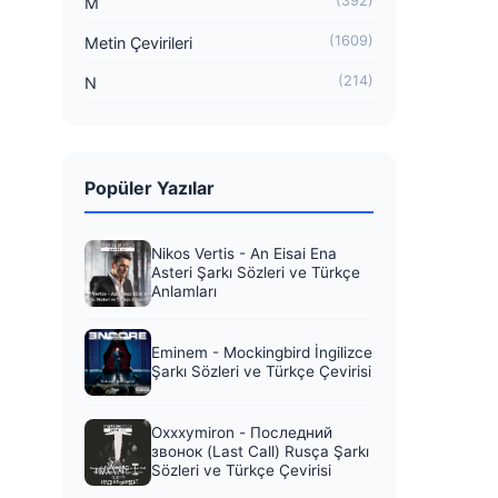
(392)
M
(1609)
Metin Çevirileri
(214)
N
Popüler Yazılar
Nikos Vertis - An Eisai Ena
Asteri Şarkı Sözleri ve Türkçe
Anlamları
Eminem - Mockingbird İngilizce
Şarkı Sözleri ve Türkçe Çevirisi
Oxxxymiron - Последний
звонок (Last Call) Rusça Şarkı
Sözleri ve Türkçe Çevirisi