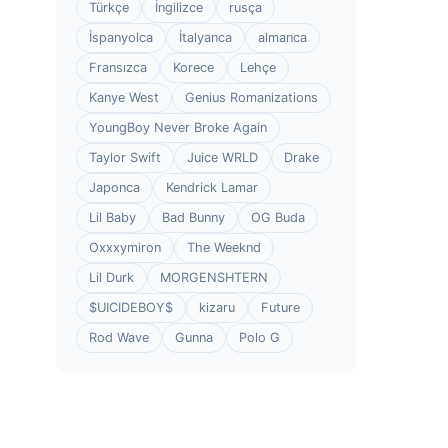
Türkçe
İngilizce
rusça
İspanyolca
İtalyanca
almanca
Fransızca
Korece
Lehçe
Kanye West
Genius Romanizations
YoungBoy Never Broke Again
Taylor Swift
Juice WRLD
Drake
Japonca
Kendrick Lamar
Lil Baby
Bad Bunny
OG Buda
Oxxxymiron
The Weeknd
Lil Durk
MORGENSHTERN
$UICIDEBOY$
kizaru
Future
Rod Wave
Gunna
Polo G