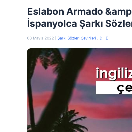
Eslabon Armado &amp;
İspanyolca Şarkı Sözler
08 Mayıs 2022
|
Şarkı Sözleri Çevirileri
,
D
,
E