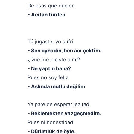
De esas que duelen
- Acıtan türden
Tú jugaste, yo sufrí
- Sen oynadın, ben acı çektim.
¿Qué me hiciste a mí?
- Ne yaptın bana?
Pues no soy feliz
- Aslında mutlu değilim
Ya paré de esperar lealtad
- Beklemekten vazgeçmedim.
Pues ni honestidad
- Dürüstlük de öyle.