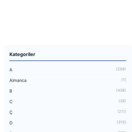
Kategoriler
(299)
A
(1)
Almanca
(438)
B
(38)
C
(211)
Ç
(315)
D