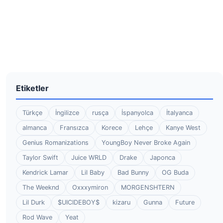
Etiketler
Türkçe
İngilizce
rusça
İspanyolca
İtalyanca
almanca
Fransızca
Korece
Lehçe
Kanye West
Genius Romanizations
YoungBoy Never Broke Again
Taylor Swift
Juice WRLD
Drake
Japonca
Kendrick Lamar
Lil Baby
Bad Bunny
OG Buda
The Weeknd
Oxxxymiron
MORGENSHTERN
Lil Durk
$UICIDEBOY$
kizaru
Gunna
Future
Rod Wave
Yeat