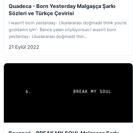
Quadeca - Born Yesterday Malgaşça Şarkı
Sözleri ve Türkçe Çevirisi
I wasn't born yesterday- Uluslararası doğmadıI think you're
goddamn lyin'- Bence yalan söylüyorsun.I wasn't born
yesterday- Uluslararası doğmadıI thin...
21 Eylül 2022