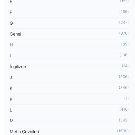
(161)
E
(166)
F
(247)
G
(370)
Genel
(89)
H
(106)
I
(14)
İngilizce
(336)
J
(346)
K
(1)
K
(416)
L
(392)
M
(1609)
Metin Çevirileri