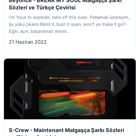
Beyoncé - BREAK MY SOUL Malgaşça Şarkı
Sözleri ve Türkçe Çevirisi
I'm 'bout to explode, take off this load- Patlamak üzereyim,
şu yükü çıkarın.Bend it, bust it open, won't ya make it go?-
Eğin, açın, başaramaz mısını...
21 Haziran 2022
S-Crew - Maintenant Malgaşça Şarkı Sözleri