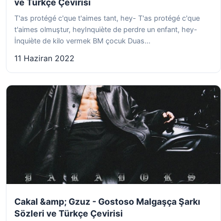
ve Türkçe Çevirisi
T'as protégé c'que t'aimes tant, hey- T'as protégé c'que
t'aimes olmuştur, heyInquiète de perdre un enfant, hey-
İnquiète de kilo vermek BM çocuk Duas...
11 Haziran 2022
Cakal &amp; Gzuz - Gostoso Malgaşça Şarkı
Sözleri ve Türkçe Çevirisi