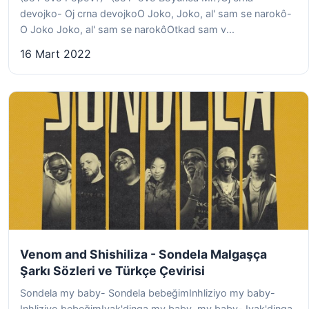
devojko- Oj crna devojkoO Joko, Joko, al' sam se narokô-
O Joko Joko, al' sam se narokôOtkad sam v...
16 Mart 2022
Venom and Shishiliza - Sondela Malgaşça
Şarkı Sözleri ve Türkçe Çevirisi
Sondela my baby- Sondela bebeğimInhliziyo my baby-
Inhliziyo bebeğimIyak'dinga my baby, my baby- Iyak'dinga