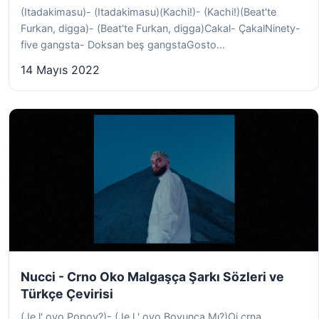
(Itadakimasu)- (Itadakimasu)(Kachi!)- (Kachi!)(Beat'te
Furkan, digga)- (Beat'te Furkan, digga)Cakal- ÇakalNinety-
five gangsta- Doksan beş gangstaGosto...
14 Mayıs 2022
Nucci - Crno Oko Malgaşça Şarkı Sözleri ve
Türkçe Çevirisi
(Je l' ovo Popov?)- (Je l ' ovo Boyunca Mı?)Oj crna