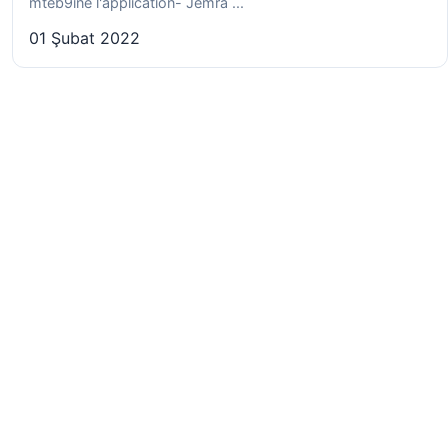
mteb9ine l'application- Jemra ...
01 Şubat 2022