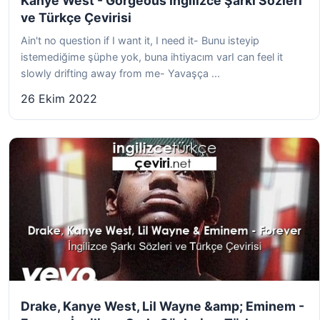
Kanye West - Gorgeous İngilizce Şarkı Sözleri
ve Türkçe Çevirisi
Ain't no question if I want it, I need it- Bunu isteyip
istemediğime şüphe yok, buna ihtiyacım varI can feel it
slowly drifting away from me- Yavaşça ...
26 Ekim 2022
Drake, Kanye West, Lil Wayne &amp; Eminem -