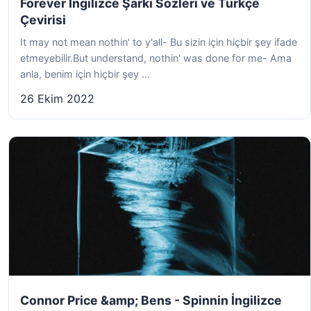
Forever İngilizce Şarkı Sözleri ve Türkçe
Çevirisi
It may not mean nothin' to y'all- Bu sizin için hiçbir şey ifade
etmeyebilir.But understand, nothin' was done for me- Ama
anla, benim için hiçbir şey ...
26 Ekim 2022
Connor Price &amp; Bens - Spinnin İngilizce