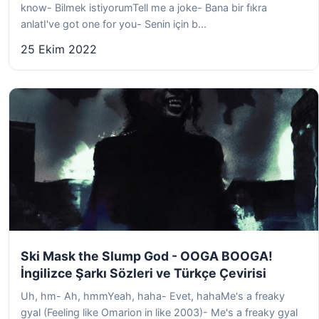
know- Bilmek istiyorumTell me a joke- Bana bir fıkra
anlatI've got one for you- Senin için b...
25 Ekim 2022
Ski Mask the Slump God - OOGA BOOGA!
İngilizce Şarkı Sözleri ve Türkçe Çevirisi
Uh, hm- Ah, hmmYeah, haha- Evet, hahaMe's a freaky
gyal (Feeling like Omarion in like 2003)- Me's a freaky gyal