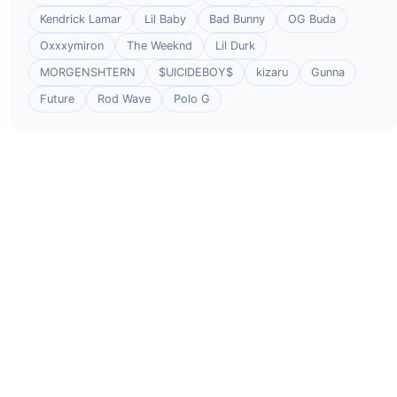
Kendrick Lamar
Lil Baby
Bad Bunny
OG Buda
Oxxxymiron
The Weeknd
Lil Durk
MORGENSHTERN
$UICIDEBOY$
kizaru
Gunna
Future
Rod Wave
Polo G