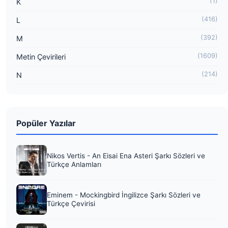
(1)
K
(416)
L
(392)
M
(1609)
Metin Çevirileri
(214)
N
Popüler Yazılar
Nikos Vertis - An Eisai Ena Asteri Şarkı Sözleri ve
Türkçe Anlamları
Eminem - Mockingbird İngilizce Şarkı Sözleri ve
Türkçe Çevirisi