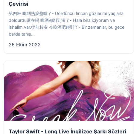
Çevirisi
第四杯 喝到熱淚盈眶了- Dördüncü fincan gözlerimi yaşlarla
doldurdu還在喝 啤酒都斟到瀉了- Hala bira içiyorum ve
ishalim var.從前校友 今晚酒吧碰到了- Bir zamanlar, bu gece
barda tanış...
26 Ekim 2022
Taylor Swift - Long Live İngilizce Şarkı Sözleri