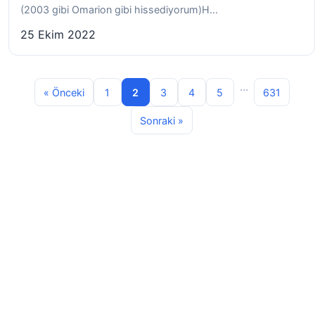
(2003 gibi Omarion gibi hissediyorum)H...
25 Ekim 2022
...
« Önceki
1
2
3
4
5
631
Sonraki »