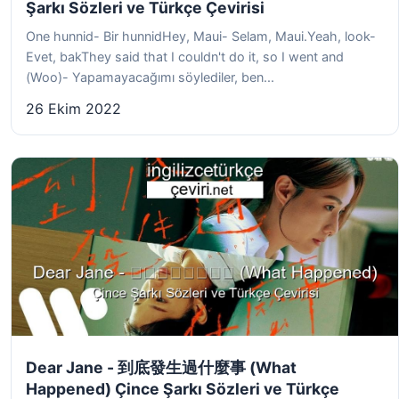
Şarkı Sözleri ve Türkçe Çevirisi
One hunnid- Bir hunnidHey, Maui- Selam, Maui.Yeah, look-
Evet, bakThey said that I couldn't do it, so I went and
(Woo)- Yapamayacağımı söylediler, ben...
26 Ekim 2022
Dear Jane - 到底發生過什麼事 (What
Happened) Çince Şarkı Sözleri ve Türkçe