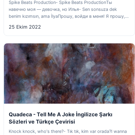
Spike Beats Production- Spike Beats ProductionТы
навечно моя — девочка, но Илья- Sen sonsuza dek
benim kızımsın, ama İlyaПрошу, войди в меня! Я прошу,...
25 Ekim 2022
Quadeca - Tell Me A Joke İngilizce Şarkı
Sözleri ve Türkçe Çevirisi
Knock knock, who's there?- Tık tık, kim var orada?I wanna