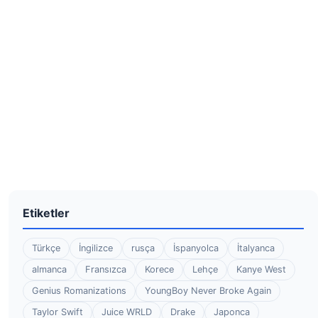
Etiketler
Türkçe
İngilizce
rusça
İspanyolca
İtalyanca
almanca
Fransızca
Korece
Lehçe
Kanye West
Genius Romanizations
YoungBoy Never Broke Again
Taylor Swift
Juice WRLD
Drake
Japonca