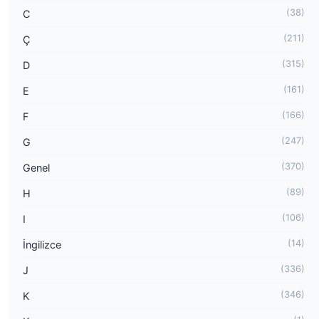
(38)
C
(211)
Ç
(315)
D
(161)
E
(166)
F
(247)
G
(370)
Genel
(89)
H
(106)
I
(14)
İngilizce
(336)
J
(346)
K