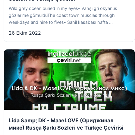
Wild grey ocean buried in my eyes- Vahşi gri okyanus
gözlerime gömüldüThe coast town muscles through
weekdays and nine to fives- Sahil kasabası hafta ...
26 Ekim 2022
Lida &amp; DK - МазеLOVE (Ориджинал
микс) Rusça Şarkı Sözleri ve Türkçe Çevirisi