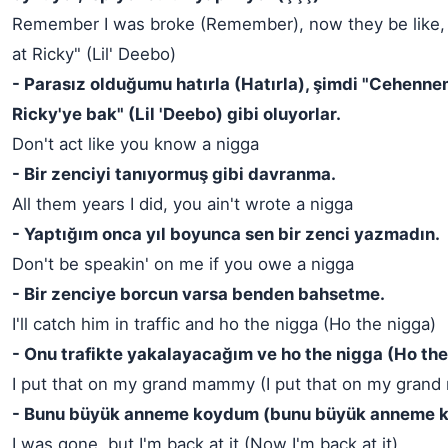
Remember I was broke (Remember), now they be like, "
at Ricky" (Lil' Deebo)
- Parasız olduğumu hatırla (Hatırla), şimdi "Cehenne
Ricky'ye bak" (Lil 'Deebo) gibi oluyorlar.
Don't act like you know a nigga
- Bir zenciyi tanıyormuş gibi davranma.
All them years I did, you ain't wrote a nigga
- Yaptığım onca yıl boyunca sen bir zenci yazmadın.
Don't be speakin' on me if you owe a nigga
- Bir zenciye borcun varsa benden bahsetme.
I'll catch him in traffic and ho the nigga (Ho the nigga)
- Onu trafikte yakalayacağım ve ho the nigga (Ho the
I put that on my grand mammy (I put that on my gran
- Bunu büyük anneme koydum (bunu büyük anneme 
I was gone, but I'm back at it (Now I'm back at it)