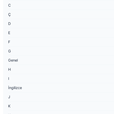
C
Ç
D
E
F
G
Genel
H
I
İngilizce
J
K