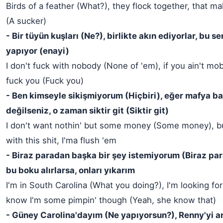
Birds of a feather (What?), they flock together, that m
(A sucker)
- Bir tüyün kuşları (Ne?), birlikte akın ediyorlar, bu se
yapıyor (enayi)
I don't fuck with nobody (None of 'em), if you ain't mob 
fuck you (Fuck you)
- Ben kimseyle sikişmiyorum (Hiçbiri), eğer mafya ba
değilseniz, o zaman siktir git (Siktir git)
I don't want nothin' but some money (Some money), bu
with this shit, I'ma flush 'em
- Biraz paradan başka bir şey istemiyorum (Biraz pa
bu boku alırlarsa, onları yıkarım
I'm in South Carolina (What you doing?), I'm looking fo
know I'm some pimpin' though (Yeah, she know that)
- Güney Carolina'dayım (Ne yapıyorsun?), Renny'yi a