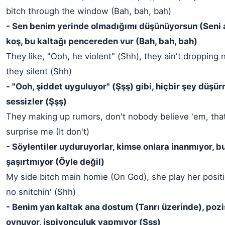
bitch through the window (Bah, bah, bah)
- Sen benim yerinde olmadığımı düşünüyorsun (Seni a
koş, bu kaltağı pencereden vur (Bah, bah, bah)
They like, "Ooh, he violent" (Shh), they ain't dropping n
they silent (Shh)
- "Ooh, şiddet uyguluyor" (Şşş) gibi, hiçbir şey düşür
sessizler (Şşş)
They making up rumors, don't nobody believe 'em, that
surprise me (It don't)
- Söylentiler uyduruyorlar, kimse onlara inanmıyor, b
şaşırtmıyor (Öyle değil)
My side bitch main homie (On God), she play her positi
no snitchin' (Shh)
- Benim yan kaltak ana dostum (Tanrı üzerinde), poz
oynuyor, ispiyonculuk yapmıyor (Şşş)