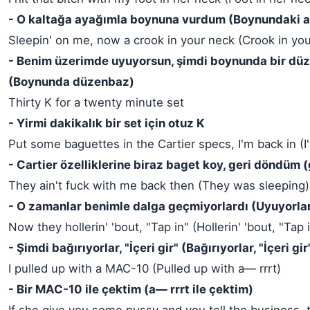
- O kaltağa ayağımla boynuna vurdum (Boynundaki 
Sleepin' on me, now a crook in your neck (Crook in yo
- Benim üzerimde uyuyorsun, şimdi boynunda bir dü
(Boynunda düzenbaz)
Thirty K for a twenty minute set
- Yirmi dakikalık bir set için otuz K
Put some baguettes in the Cartier specs, I'm back in (I
- Cartier özelliklerine biraz baget koy, geri döndüm
They ain't fuck with me back then (They was sleeping)
- O zamanlar benimle dalga geçmiyorlardı (Uyuyorla
Now they hollerin' 'bout, "Tap in" (Hollerin' 'bout, "Tap 
- Şimdi bağırıyorlar, "İçeri gir" (Bağırıyorlar, "İçeri gir
I pulled up with a MAC-10 (Pulled up with a— rrrt)
- Bir MAC-10 ile çektim (a— rrrt ile çektim)