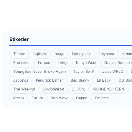
Etiketler
Türkçe
İngilizce
rusça
İspanyolca
İtalyanca
alman
Fransızca
Korece
Lehçe
Kanye West
Genius Romaniz
YoungBoy Never Broke Again
Taylor Swift
Juice WRLD
Japonca
Kendrick Lamar
Bad Bunny
Lil Baby
OG Bu
The Weeknd
Oxxxymiron
Lil Durk
MORGENSHTERN
kizaru
Future
Rod Wave
Gunna
Eminem