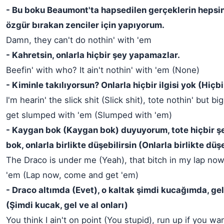
- Bu boku Beaumont'ta hapsedilen gerçeklerin hepsi
özgür bırakan zenciler için yapıyorum.
Damn, they can't do nothin' with 'em
- Kahretsin, onlarla hiçbir şey yapamazlar.
Beefin' with who? It ain't nothin' with 'em (None)
- Kiminle takılıyorsun? Onlarla hiçbir ilgisi yok (Hiçbi
I'm hearin' the slick shit (Slick shit), tote nothin' but bi
get slumped with 'em (Slumped with 'em)
- Kaygan bok (Kaygan bok) duyuyorum, tote hiçbir 
bok, onlarla birlikte düşebilirsin (Onlarla birlikte düşe
The Draco is under me (Yeah), that bitch in my lap no
'em (Lap now, come and get 'em)
- Draco altımda (Evet), o kaltak şimdi kucağımda, gel 
(Şimdi kucak, gel ve al onları)
You think I ain't on point (You stupid), run up if you wa