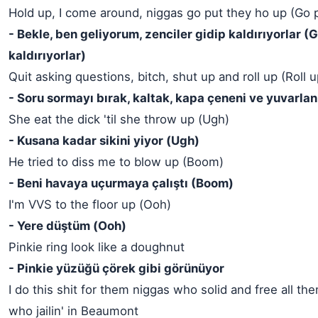
Hold up, I come around, niggas go put they ho up (Go 
- Bekle, ben geliyorum, zenciler gidip kaldırıyorlar (G
kaldırıyorlar)
Quit asking questions, bitch, shut up and roll up (Roll u
- Soru sormayı bırak, kaltak, kapa çeneni ve yuvarlan
She eat the dick 'til she throw up (Ugh)
- Kusana kadar sikini yiyor (Ugh)
He tried to diss me to blow up (Boom)
- Beni havaya uçurmaya çalıştı (Boom)
I'm VVS to the floor up (Ooh)
- Yere düştüm (Ooh)
Pinkie ring look like a doughnut
- Pinkie yüzüğü çörek gibi görünüyor
I do this shit for them niggas who solid and free all th
who jailin' in Beaumont