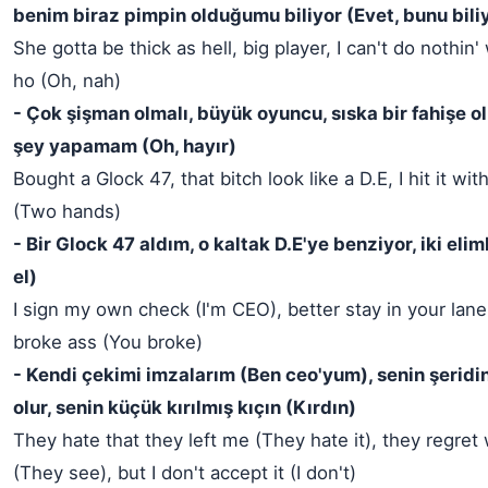
benim biraz pimpin olduğumu biliyor (Evet, bunu bili
She gotta be thick as hell, big player, I can't do nothin'
ho (Oh, nah)
- Çok şişman olmalı, büyük oyuncu, sıska bir fahişe 
şey yapamam (Oh, hayır)
Bought a Glock 47, that bitch look like a D.E, I hit it wi
(Two hands)
- Bir Glock 47 aldım, o kaltak D.E'ye benziyor, iki eli
el)
I sign my own check (I'm CEO), better stay in your lane, y
broke ass (You broke)
- Kendi çekimi imzalarım (Ben ceo'yum), senin şeridi
olur, senin küçük kırılmış kıçın (Kırdın)
They hate that they left me (They hate it), they regret
(They see), but I don't accept it (I don't)