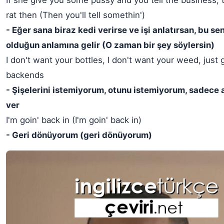
If she give you some pussy and you tell the business,
rat then (Then you'll tell somethin')
- Eğer sana biraz kedi verirse ve işi anlatırsan, bu sen
olduğun anlamına gelir (O zaman bir şey söylersin)
I don't want your bottles, I don't want your weed, just
backends
- Şişelerini istemiyorum, otunu istemiyorum, sadece 
ver
I'm goin' back in (I'm goin' back in)
- Geri dönüyorum (geri dönüyorum)