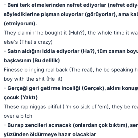
- Beni terk etmelerinden nefret ediyorlar (nefret ediy
söylediklerine pişman oluyorlar (görüyorlar), ama k
(etmiyorum).
They claimin' he bought it (Huh?), the whole time it 
else's (That's crazy)
- Satın aldığını iddia ediyorlar (Ha?), tüm zaman bo
başkasının (Bu delilik)
Finesse bringing real back (The real), he be speaking h
boy with the shit (He lit)
- Gerçeği geri getirme inceliği (Gerçek), aklını konuş
çocuk (Yaktı)
These rap niggas pitiful (I'm so sick of 'em), they be rea
over a bitch
- Bu rap zencileri acınacak (onlardan çok bıktım), sen
yüzünden öldürmeye hazır olacaklar