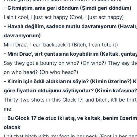
- Gitmiştim, ama geri döndüm (Şimdi geri döndüm)
I ain't cool, I just act happy (Cool, I just act happy)
- Havalı değilim, sadece mutlu davranıyorum (Havalı
davranıyorum)
Mini Drac', I can backpack it (Bitch, I can tote it)
- Mini Drac', sırt çantasına koyabilirim (Kaltak, çanta
Say they got a bounty on who? (On who?) They say the
on who head? (On who head?)
- Kimin için ödül aldıklarını söyle? (Kimin üzerine?) 
göre fiyatları olduğunu söylüyorlar? (Kimin kafasına?
Thirty-two shots in this Glock 17, and bitch, it'll be thi
me
- Bu Glock 17'de otuz iki atış, ve kaltak, benim üzerim
olacak
I hit that bitch with my foot in her neck (Foot in her ne