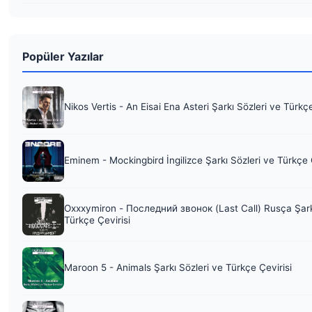
Popüler Yazılar
Nikos Vertis - An Eisai Ena Asteri Şarkı Sözleri ve Türkç
Eminem - Mockingbird İngilizce Şarkı Sözleri ve Türkçe 
Oxxxymiron - Последний звонок (Last Call) Rusça Şark
Türkçe Çevirisi
Maroon 5 - Animals Şarkı Sözleri ve Türkçe Çevirisi