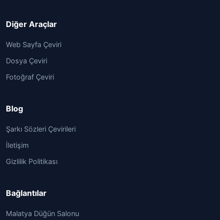
Diğer Araçlar
Web Sayfa Çeviri
Dosya Çeviri
Fotoğraf Çeviri
Blog
Şarkı Sözleri Çevirileri
İletişim
Gizlilik Politikası
Bağlantılar
Malatya Düğün Salonu