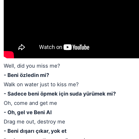
Well, did you miss me?
- Beni özledin mi?
Walk on water just to kiss me?
- Sadece beni öpmek için suda yürümek mi?
Oh, come and get me
- Oh, gel ve Beni Al
Drag me out, destroy me
- Beni dışarı çıkar, yok et