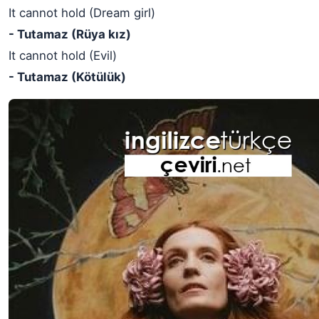
It cannot hold (Dream girl)
- Tutamaz (Rüya kız)
It cannot hold (Evil)
- Tutamaz (Kötülük)