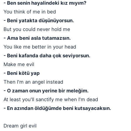
- Ben senin hayalindeki kız mıyım?
You think of me in bed
- Beni yatakta düşünüyorsun.
But you could never hold me
- Ama beni asla tutamazsın.
You like me better in your head
- Beni kafanda daha çok seviyorsun.
Make me evil
- Beni kötü yap
Then I'm an angel instead
- O zaman onun yerine bir meleğim.
At least you'll sanctify me when I'm dead
- En azından öldüğümde beni kutsayacaksın.
Dream girl evil