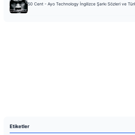
50 Cent - Ayo Technology İngilizce Şarkı Sözleri ve Tür
Etiketler