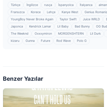
Türkçe
İngilizce
rusça
İspanyolca
İtalyanca
alman
Fransızca
Korece
Lehçe
Kanye West
Genius Romaniz
YoungBoy Never Broke Again
Taylor Swift
Juice WRLD
Japonca
Kendrick Lamar
Lil Baby
Bad Bunny
OG Bu
The Weeknd
Oxxxymiron
MORGENSHTERN
Lil Durk
kizaru
Gunna
Future
Rod Wave
Polo G
Benzer Yazılar