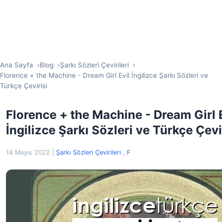
Ana Sayfa
Blog
Şarkı Sözleri Çevirileri
Florence + the Machine - Dream Girl Evil İngilizce Şarkı Sözleri ve
Türkçe Çevirisi
Florence + the Machine - Dream Girl 
İngilizce Şarkı Sözleri ve Türkçe Çevi
14 Mayıs 2022
|
Şarkı Sözleri Çevirileri
,
F