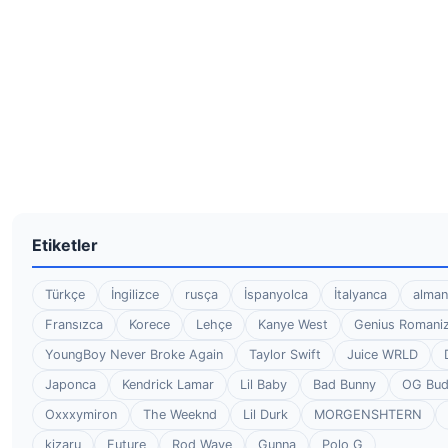
Etiketler
Türkçe
İngilizce
rusça
İspanyolca
İtalyanca
alman
Fransızca
Korece
Lehçe
Kanye West
Genius Romaniz
YoungBoy Never Broke Again
Taylor Swift
Juice WRLD
Japonca
Kendrick Lamar
Lil Baby
Bad Bunny
OG Bu
Oxxxymiron
The Weeknd
Lil Durk
MORGENSHTERN
kizaru
Future
Rod Wave
Gunna
Polo G