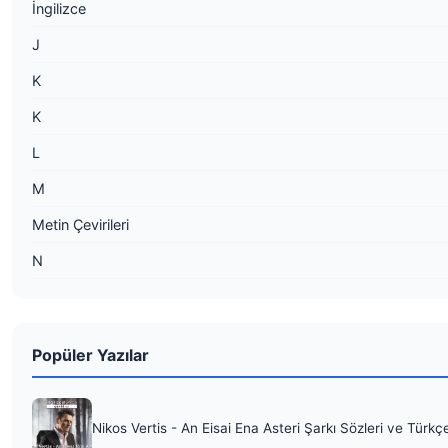
İngilizce
J
K
K
L
M
Metin Çevirileri
N
Popüler Yazılar
Nikos Vertis - An Eisai Ena Asteri Şarkı Sözleri ve Türkç