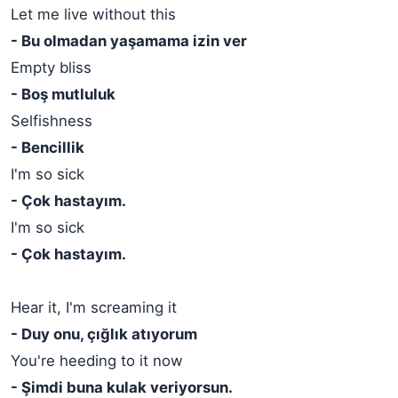
Let me live without this
- Bu olmadan yaşamama izin ver
Empty bliss
- Boş mutluluk
Selfishness
- Bencillik
I'm so sick
- Çok hastayım.
I'm so sick
- Çok hastayım.
Hear it, I'm screaming it
- Duy onu, çığlık atıyorum
You're heeding to it now
- Şimdi buna kulak veriyorsun.