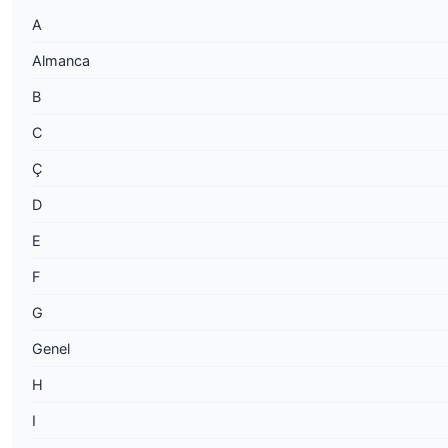
A
Almanca
B
C
Ç
D
E
F
G
Genel
H
I