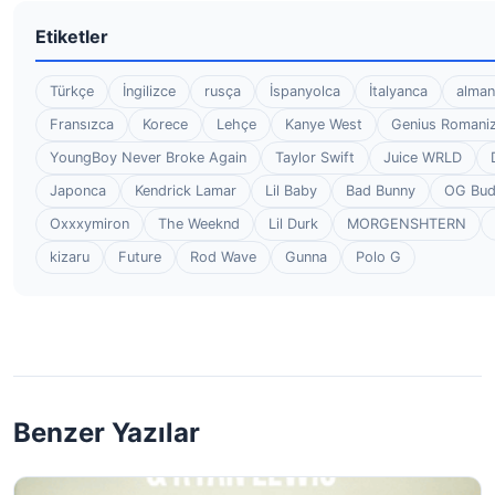
Etiketler
Türkçe
İngilizce
rusça
İspanyolca
İtalyanca
alman
Fransızca
Korece
Lehçe
Kanye West
Genius Romaniz
YoungBoy Never Broke Again
Taylor Swift
Juice WRLD
Japonca
Kendrick Lamar
Lil Baby
Bad Bunny
OG Bu
Oxxxymiron
The Weeknd
Lil Durk
MORGENSHTERN
kizaru
Future
Rod Wave
Gunna
Polo G
Benzer Yazılar