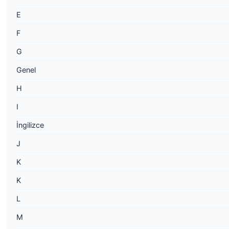
E
F
G
Genel
H
I
İngilizce
J
K
K
L
M