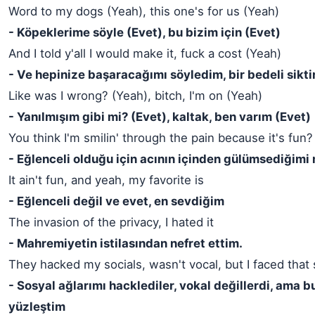
Word to my dogs (Yeah), this one's for us (Yeah)
- Köpeklerime söyle (Evet), bu bizim için (Evet)
And I told y'all I would make it, fuck a cost (Yeah)
- Ve hepinize başaracağımı söyledim, bir bedeli siktir
Like was I wrong? (Yeah), bitch, I'm on (Yeah)
- Yanılmışım gibi mi? (Evet), kaltak, ben varım (Evet)
You think I'm smilin' through the pain because it's fun?
- Eğlenceli olduğu için acının içinden gülümsediğimi
It ain't fun, and yeah, my favorite is
- Eğlenceli değil ve evet, en sevdiğim
The invasion of the privacy, I hated it
- Mahremiyetin istilasından nefret ettim.
They hacked my socials, wasn't vocal, but I faced that 
- Sosyal ağlarımı hacklediler, vokal değillerdi, ama 
yüzleştim