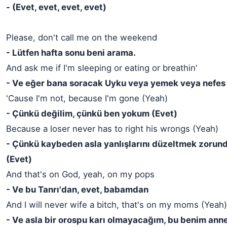
- (Evet, evet, evet, evet)
Please, don't call me on the weekend
- Lütfen hafta sonu beni arama.
And ask me if I'm sleeping or eating or breathin'
- Ve eğer bana soracak Uyku veya yemek veya nefes
'Cause I'm not, because I'm gone (Yeah)
- Çünkü değilim, çünkü ben yokum (Evet)
Because a loser never has to right his wrongs (Yeah)
- Çünkü kaybeden asla yanlışlarını düzeltmek zorun
(Evet)
And that's on God, yeah, on my pops
- Ve bu Tanrı'dan, evet, babamdan
And I will never wife a bitch, that's on my moms (Yeah)
- Ve asla bir orospu karı olmayacağım, bu benim ann