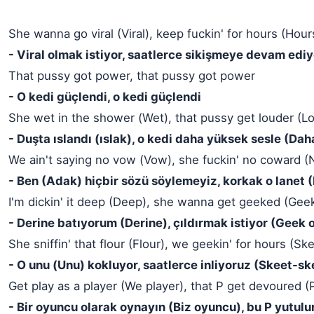
She wanna go viral (Viral), keep fuckin' for hours (Hour
- Viral olmak istiyor, saatlerce sikişmeye devam ediy
That pussy got power, that pussy got power
- O kedi güçlendi, o kedi güçlendi
She wet in the shower (Wet), that pussy get louder (L
- Duşta ıslandı (ıslak), o kedi daha yüksek sesle (Da
We ain't saying no vow (Vow), she fuckin' no coward (
- Ben (Adak) hiçbir sözü söylemeyiz, korkak o lanet 
I'm dickin' it deep (Deep), she wanna get geeked (Geek
- Derine batıyorum (Derine), çıldırmak istiyor (Geek 
She sniffin' that flour (Flour), we geekin' for hours (Sk
- O unu (Unu) kokluyor, saatlerce inliyoruz (Skeet-sk
Get play as a player (We player), that P get devoured (
- Bir oyuncu olarak oynayın (Biz oyuncu), bu P yutulur