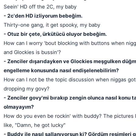
Seein' HD off the 2C, my baby
- 2c'den HD izliyorum bebeğim.
Thirty-one gang, it get spooky, my baby
- Otuz bir çete, ürkütücü oluyor bebeğim.
How can I worry 'bout blocking with buttons when nigg
and Glockies is bussin'?
- Zenciler dışarıdayken ve Glockies meşgulken düğm
engelleme konusunda nasıl endişelenebilirim?
How can I not be the topic discussion when niggas got 
dropping my govy?
- Zenciler govy'mi bırakıp zengin olunca nasıl konu t
olmayayım?
How do you even be rockin' with buddy? The pictures I
like, "Damn, he got lucky"
- Buddy ile nasıl sallanıyorsun ki? Gördüm resimleri g