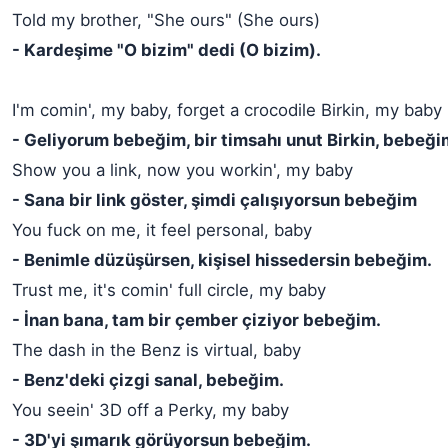
Told my brother, "She ours" (She ours)
- Kardeşime "O bizim" dedi (O bizim).
I'm comin', my baby, forget a crocodile Birkin, my baby
- Geliyorum bebeğim, bir timsahı unut Birkin, bebeği
Show you a link, now you workin', my baby
- Sana bir link göster, şimdi çalışıyorsun bebeğim
You fuck on me, it feel personal, baby
- Benimle düzüşürsen, kişisel hissedersin bebeğim.
Trust me, it's comin' full circle, my baby
- İnan bana, tam bir çember çiziyor bebeğim.
The dash in the Benz is virtual, baby
- Benz'deki çizgi sanal, bebeğim.
You seein' 3D off a Perky, my baby
- 3D'yi şımarık görüyorsun bebeğim.