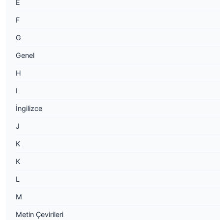
E
F
G
Genel
H
I
İngilizce
J
K
K
L
M
Metin Çevirileri