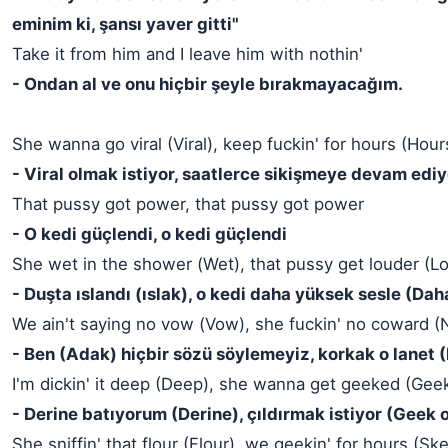
eminim ki, şansı yaver gitti"
Take it from him and I leave him with nothin'
- Ondan al ve onu hiçbir şeyle bırakmayacağım.
She wanna go viral (Viral), keep fuckin' for hours (Hour
- Viral olmak istiyor, saatlerce sikişmeye devam ediy
That pussy got power, that pussy got power
- O kedi güçlendi, o kedi güçlendi
She wet in the shower (Wet), that pussy get louder (L
- Duşta ıslandı (ıslak), o kedi daha yüksek sesle (Da
We ain't saying no vow (Vow), she fuckin' no coward (
- Ben (Adak) hiçbir sözü söylemeyiz, korkak o lanet 
I'm dickin' it deep (Deep), she wanna get geeked (Geek
- Derine batıyorum (Derine), çıldırmak istiyor (Geek 
She sniffin' that flour (Flour), we geekin' for hours (Sk