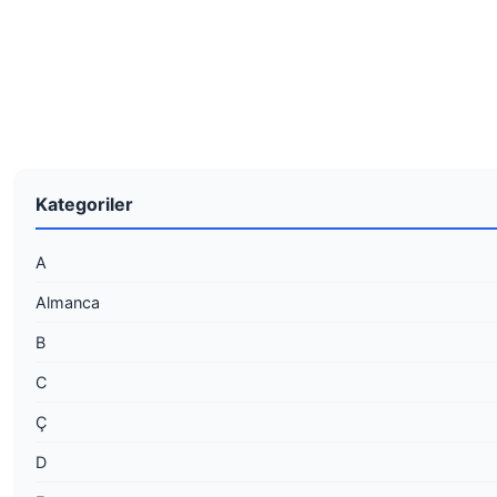
Kategoriler
A
Almanca
B
C
Ç
D