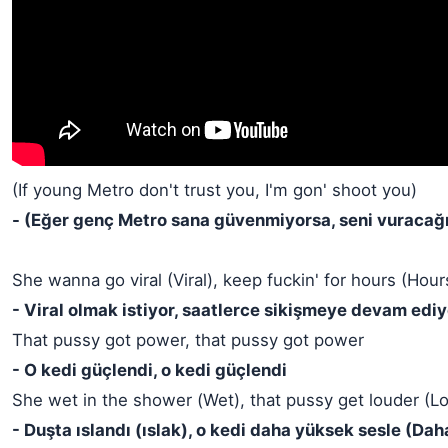
(If young Metro don't trust you, I'm gon' shoot you)
- (Eğer genç Metro sana güvenmiyorsa, seni vuracağ
She wanna go viral (Viral), keep fuckin' for hours (Hour
- Viral olmak istiyor, saatlerce sikişmeye devam ediy
That pussy got power, that pussy got power
- O kedi güçlendi, o kedi güçlendi
She wet in the shower (Wet), that pussy get louder (L
- Duşta ıslandı (ıslak), o kedi daha yüksek sesle (Da