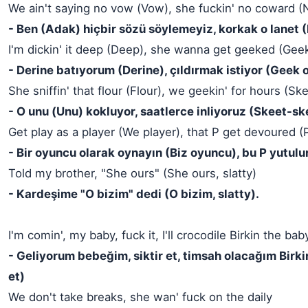
We ain't saying no vow (Vow), she fuckin' no coward (
- Ben (Adak) hiçbir sözü söylemeyiz, korkak o lanet 
I'm dickin' it deep (Deep), she wanna get geeked (Geek
- Derine batıyorum (Derine), çıldırmak istiyor (Geek 
She sniffin' that flour (Flour), we geekin' for hours (Sk
- O unu (Unu) kokluyor, saatlerce inliyoruz (Skeet-sk
Get play as a player (We player), that P get devoured (
- Bir oyuncu olarak oynayın (Biz oyuncu), bu P yutulur
Told my brother, "She ours" (She ours, slatty)
- Kardeşime "O bizim" dedi (O bizim, slatty).
I'm comin', my baby, fuck it, I'll crocodile Birkin the bab
- Geliyorum bebeğim, siktir et, timsah olacağım Birki
et)
We don't take breaks, she wan' fuck on the daily