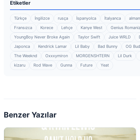
Etiketler
Türkçe
İngilizce
rusça
İspanyolca
İtalyanca
alman
Fransızca
Korece
Lehçe
Kanye West
Genius Romaniz
YoungBoy Never Broke Again
Taylor Swift
Juice WRLD
Japonca
Kendrick Lamar
Lil Baby
Bad Bunny
OG Bu
The Weeknd
Oxxxymiron
MORGENSHTERN
Lil Durk
kizaru
Rod Wave
Gunna
Future
Yeat
Benzer Yazılar