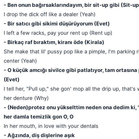
- Ben onun bağırsaklarındayım, bir sit-up gibi (Sit-up
I drop the dick off like a dealer (Yeah)
- Bir satıcı gibi sikimi düşürüyorum (Evet)
I left a few racks, pay your rent up (Rent up)
- Birkaç raf bıraktım, kiranı öde (Kirala)
She make that lil' pussy pop like a pimple, I'm parking r
center (Yeah)
- O küçük amcığı sivilce gibi patlatıyor, tam ortasın
(Evet)
I tell her, "Pull up," she gon' mop all the drip up, that'
her denture (Why)
- (Neden)protez onu yükselttim neden ona dedim ki, "
her damla temizlik gon O, O
In her mouth, in love with your dentals
- Ağzında, diş dişlerine aşık