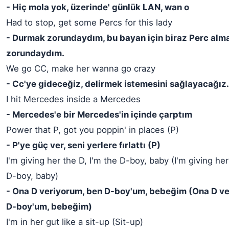
- Hiç mola yok, üzerinde' günlük LAN, wan o
Had to stop, get some Percs for this lady
- Durmak zorundaydım, bu bayan için biraz Perc alm
zorundaydım.
We go CC, make her wanna go crazy
- Cc'ye gideceğiz, delirmek istemesini sağlayacağız.
I hit Mercedes inside a Mercedes
- Mercedes'e bir Mercedes'in içinde çarptım
Power that P, got you poppin' in places (P)
- P'ye güç ver, seni yerlere fırlattı (P)
I'm giving her the D, I'm the D-boy, baby (I'm giving her
D-boy, baby)
- Ona D veriyorum, ben D-boy'um, bebeğim (Ona D ve
D-boy'um, bebeğim)
I'm in her gut like a sit-up (Sit-up)