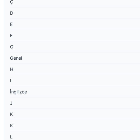
Ç
D
E
F
G
Genel
H
I
İngilizce
J
K
K
L