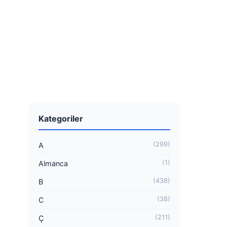
Kategoriler
(299)
A
(1)
Almanca
(438)
B
(38)
C
(211)
Ç