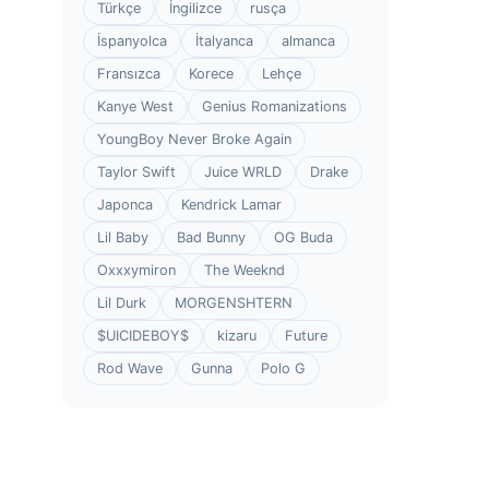
Türkçe
İngilizce
rusça
İspanyolca
İtalyanca
almanca
Fransızca
Korece
Lehçe
Kanye West
Genius Romanizations
YoungBoy Never Broke Again
Taylor Swift
Juice WRLD
Drake
Japonca
Kendrick Lamar
Lil Baby
Bad Bunny
OG Buda
Oxxxymiron
The Weeknd
Lil Durk
MORGENSHTERN
$UICIDEBOY$
kizaru
Future
Rod Wave
Gunna
Polo G