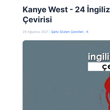
Kanye West - 24 İngiliz
Çevirisi
29 Ağustos 2021
|
Şarkı Sözleri Çevirileri
,
K