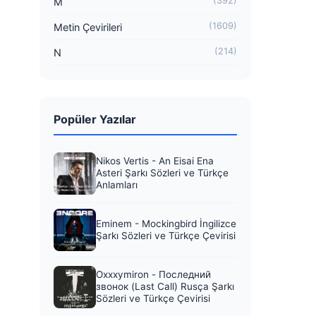
(392)
M
(1609)
Metin Çevirileri
(214)
N
Popüler Yazılar
Nikos Vertis - An Eisai Ena
Asteri Şarkı Sözleri ve Türkçe
Anlamları
Eminem - Mockingbird İngilizce
Şarkı Sözleri ve Türkçe Çevirisi
Oxxxymiron - Последний
звонок (Last Call) Rusça Şarkı
Sözleri ve Türkçe Çevirisi