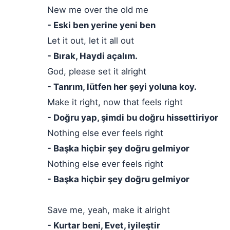
New me over the old me
- Eski ben yerine yeni ben
Let it out, let it all out
- Bırak, Haydi açalım.
God, please set it alright
- Tanrım, lütfen her şeyi yoluna koy.
Make it right, now that feels right
- Doğru yap, şimdi bu doğru hissettiriyor
Nothing else ever feels right
- Başka hiçbir şey doğru gelmiyor
Nothing else ever feels right
- Başka hiçbir şey doğru gelmiyor
Save me, yeah, make it alright
- Kurtar beni, Evet, iyileştir