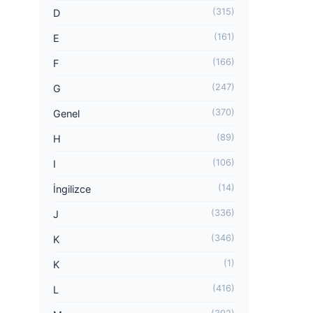
(315)
D
(161)
E
(166)
F
(247)
G
(370)
Genel
(89)
H
(106)
I
(14)
İngilizce
(336)
J
(346)
K
(1)
K
(416)
L