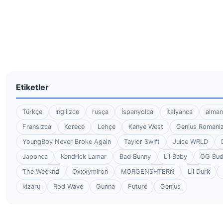
Etiketler
Türkçe
İngilizce
rusça
İspanyolca
İtalyanca
alman
Fransızca
Korece
Lehçe
Kanye West
Genius Romaniz
YoungBoy Never Broke Again
Taylor Swift
Juice WRLD
Japonca
Kendrick Lamar
Bad Bunny
Lil Baby
OG Bu
The Weeknd
Oxxxymiron
MORGENSHTERN
Lil Durk
kizaru
Rod Wave
Gunna
Future
Genius