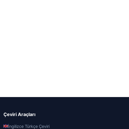
Çeviri Araçları
İngilizce Türkçe Çeviri