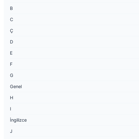
B
C
Ç
D
E
F
G
Genel
H
I
İngilizce
J