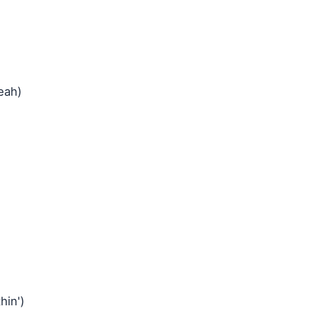
eah)
hin')