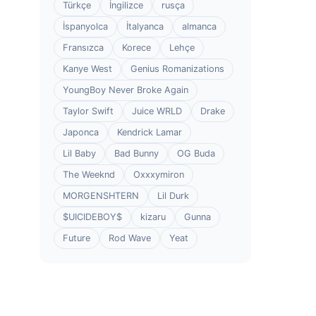
Türkçe
İngilizce
rusça
İspanyolca
İtalyanca
almanca
Fransızca
Korece
Lehçe
Kanye West
Genius Romanizations
YoungBoy Never Broke Again
Taylor Swift
Juice WRLD
Drake
Japonca
Kendrick Lamar
Lil Baby
Bad Bunny
OG Buda
The Weeknd
Oxxxymiron
MORGENSHTERN
Lil Durk
$UICIDEBOY$
kizaru
Gunna
Future
Rod Wave
Yeat