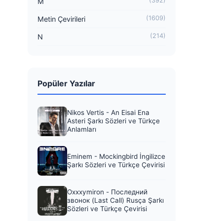
(392)
M
(1609)
Metin Çevirileri
(214)
N
Popüler Yazılar
Nikos Vertis - An Eisai Ena
Asteri Şarkı Sözleri ve Türkçe
Anlamları
Eminem - Mockingbird İngilizce
Şarkı Sözleri ve Türkçe Çevirisi
Oxxxymiron - Последний
звонок (Last Call) Rusça Şarkı
Sözleri ve Türkçe Çevirisi