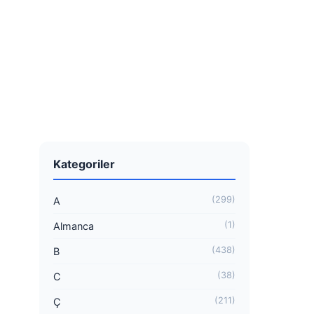
Kategoriler
(299)
A
(1)
Almanca
(438)
B
(38)
C
(211)
Ç