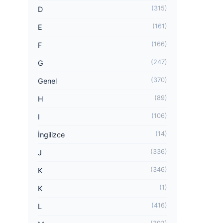
(315)
D
(161)
E
(166)
F
(247)
G
(370)
Genel
(89)
H
(106)
I
(14)
İngilizce
(336)
J
(346)
K
(1)
K
(416)
L