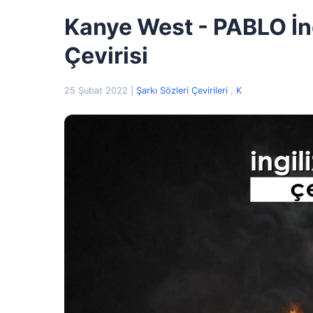
Kanye West - PABLO İng
Çevirisi
25 Şubat 2022
|
Şarkı Sözleri Çevirileri
,
K