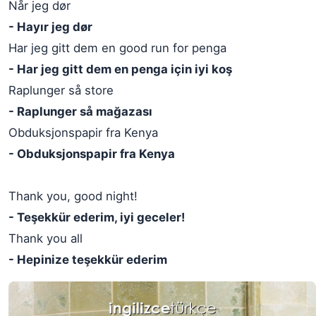
Når jeg dør
- Hayır jeg dør
Har jeg gitt dem en good run for penga
- Har jeg gitt dem en penga için iyi koş
Raplunger så store
- Raplunger så mağazası
Obduksjonspapir fra Kenya
- Obduksjonspapir fra Kenya
Thank you, good night!
- Teşekkür ederim, iyi geceler!
Thank you all
- Hepinize teşekkür ederim