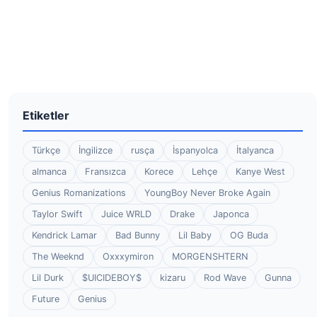
Etiketler
Türkçe
İngilizce
rusça
İspanyolca
İtalyanca
almanca
Fransızca
Korece
Lehçe
Kanye West
Genius Romanizations
YoungBoy Never Broke Again
Taylor Swift
Juice WRLD
Drake
Japonca
Kendrick Lamar
Bad Bunny
Lil Baby
OG Buda
The Weeknd
Oxxxymiron
MORGENSHTERN
Lil Durk
$UICIDEBOY$
kizaru
Rod Wave
Gunna
Future
Genius