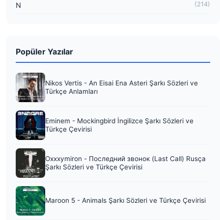
(214)
N
Popüler Yazılar
Nikos Vertis - An Eisai Ena Asteri Şarkı Sözleri ve
Türkçe Anlamları
Eminem - Mockingbird İngilizce Şarkı Sözleri ve
Türkçe Çevirisi
Oxxxymiron - Последний звонок (Last Call) Rusça
Şarkı Sözleri ve Türkçe Çevirisi
Maroon 5 - Animals Şarkı Sözleri ve Türkçe Çevirisi