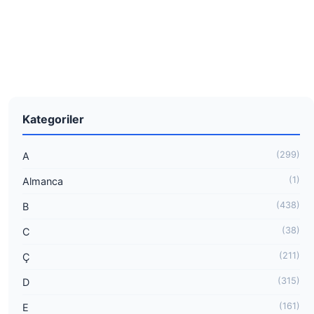
Kategoriler
(299)
A
(1)
Almanca
(438)
B
(38)
C
(211)
Ç
(315)
D
(161)
E