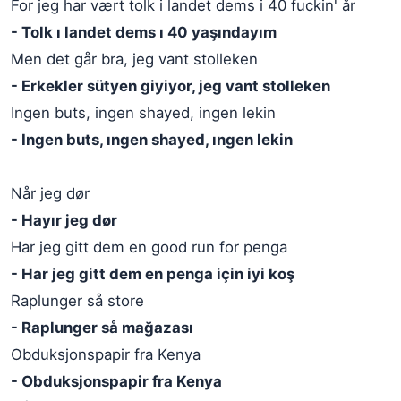
For jeg har vært tolk i landet dems i 40 fuckin' år
- Tolk ı landet dems ı 40 yaşındayım
Men det går bra, jeg vant stolleken
- Erkekler sütyen giyiyor, jeg vant stolleken
Ingen buts, ingen shayed, ingen lekin
- Ingen buts, ıngen shayed, ıngen lekin
Når jeg dør
- Hayır jeg dør
Har jeg gitt dem en good run for penga
- Har jeg gitt dem en penga için iyi koş
Raplunger så store
- Raplunger så mağazası
Obduksjonspapir fra Kenya
- Obduksjonspapir fra Kenya