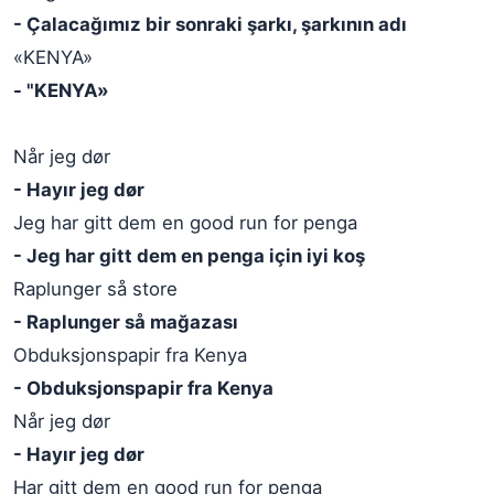
- Çalacağımız bir sonraki şarkı, şarkının adı
«KENYA»
- "KENYA»
Når jeg dør
- Hayır jeg dør
Jeg har gitt dem en good run for penga
- Jeg har gitt dem en penga için iyi koş
Raplunger så store
- Raplunger så mağazası
Obduksjonspapir fra Kenya
- Obduksjonspapir fra Kenya
Når jeg dør
- Hayır jeg dør
Har gitt dem en good run for penga