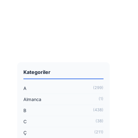
Kategoriler
(299)
A
(1)
Almanca
(438)
B
(38)
C
(211)
Ç