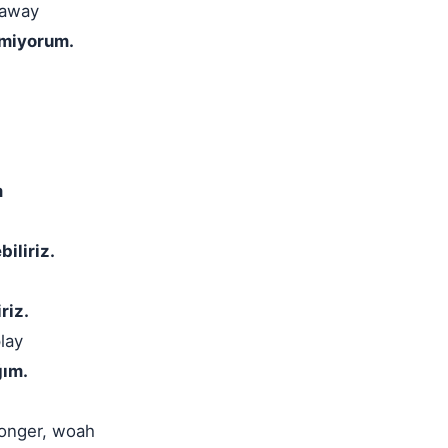
 away
lmiyorum.
m
iliriz.
riz.
lay
ğım.
t longer, woah