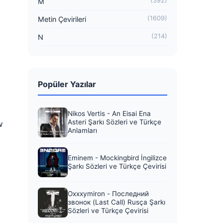
(392)
M
(1609)
Metin Çevirileri
(214)
N
Popüler Yazılar
Nikos Vertis - An Eisai Ena
Asteri Şarkı Sözleri ve Türkçe
w
Anlamları
Eminem - Mockingbird İngilizce
Şarkı Sözleri ve Türkçe Çevirisi
Oxxxymiron - Последний
звонок (Last Call) Rusça Şarkı
Sözleri ve Türkçe Çevirisi