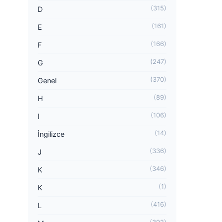
(315)
D
(161)
E
(166)
F
(247)
G
(370)
Genel
(89)
H
(106)
I
(14)
İngilizce
(336)
J
(346)
K
(1)
K
(416)
L