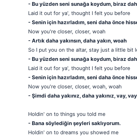
- Bu yüzden seni sunağa koydum, biraz dah
Laid it out for ya', thought I felt you before
- Senin için hazırladım, seni daha önce his
Now you're closer, closer, woah
- Artık daha yakınsın, daha yakın, woah
So I put you on the altar, stay just a little bi
- Bu yüzden seni sunağa koydum, biraz dah
Laid it out for ya', thought I felt you before
- Senin için hazırladım, seni daha önce his
Now you're closer, closer, woah, woah
- Şimdi daha yakınız, daha yakınız, vay, vay
Holdin' on to things you told me
- Bana söylediğin şeyleri saklıyorum.
Holdin' on to dreams you showed me