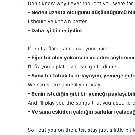
Don't know why I ever thought you were far
- Neden uzakta olduğunu düşündüğümü bi
I should've known better
- Daha iyi bilmeliydim
If I set a flame and I call your name
- Eğer bir alev yakarsam ve adını söylerse
I'll fix you a plate, we can go to dinner
- Sana bir tabak hazırlayayım, yemeğe gideb
We can share a meal your way
- Senin istediğin gibi bir yemeği paylaşabili
And I'll play you the songs that you used to p
- Ve sana eskiden çaldığın şarkıları çalaca
So I put you on the altar, stay just a little bi