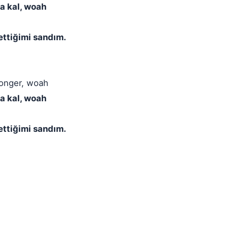
a kal, woah
settiğimi sandım.
t longer, woah
a kal, woah
settiğimi sandım.