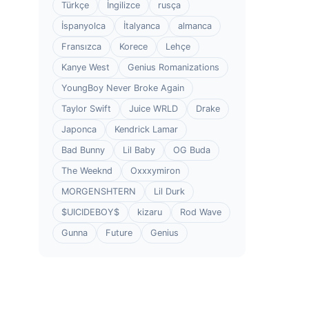
Türkçe
İngilizce
rusça
İspanyolca
İtalyanca
almanca
Fransızca
Korece
Lehçe
Kanye West
Genius Romanizations
YoungBoy Never Broke Again
Taylor Swift
Juice WRLD
Drake
Japonca
Kendrick Lamar
Bad Bunny
Lil Baby
OG Buda
The Weeknd
Oxxxymiron
MORGENSHTERN
Lil Durk
$UICIDEBOY$
kizaru
Rod Wave
Gunna
Future
Genius