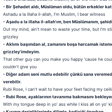
- Bir Şehadet aldı, Müslüman oldu, bütün erkekler kat
Ashadu a la illaha il-allah, I'm Muslim, I bear witness
- Aşadu a la illaha il-allah'ım, ben Müslümanım, şahi
Out my mind, ain't mean to waste your time, but I'm sti
grizzley
- Aklımı başımdan al, zamanını boşa harcamak iste
grizzley'imdeyim.
That other guy can you make you happy 'cause he coul
couldn't give you
- Diğer adam seni mutlu edebilir çünkü sana veremed
verebilir.
Rubi Rose, I can't wait to have your feet facing my ceili
- Rubi Rose, ayaklarının tavanıma bakmasını bekley
With my tongue deep in yo' ass while I kiss all on yo' ki
- Kıçının derinliklerinde dilimle, kediciği öperken