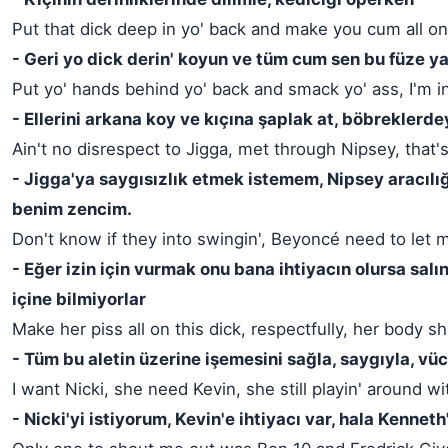
Put that dick deep in yo' back and make you cum all on 
- Geri yo dick derin' koyun ve tüm cum sen bu füze 
Put yo' hands behind yo' back and smack yo' ass, I'm i
- Ellerini arkana koy ve kıçına şaplak at, böbreklerde
Ain't no disrespect to Jigga, met through Nipsey, that'
- Jigga'ya saygısızlık etmek istemem, Nipsey aracılığ
benim zencim.
Don't know if they into swingin', Beyoncé need to let m
- Eğer izin için vurmak onu bana ihtiyacın olursa salı
içine bilmiyorlar
Make her piss all on this dick, respectfully, her body sh
- Tüm bu aletin üzerine işemesini sağla, saygıyla, vüc
I want Nicki, she need Kevin, she still playin' around w
- Nicki'yi istiyorum, Kevin'e ihtiyacı var, hala Kenneth