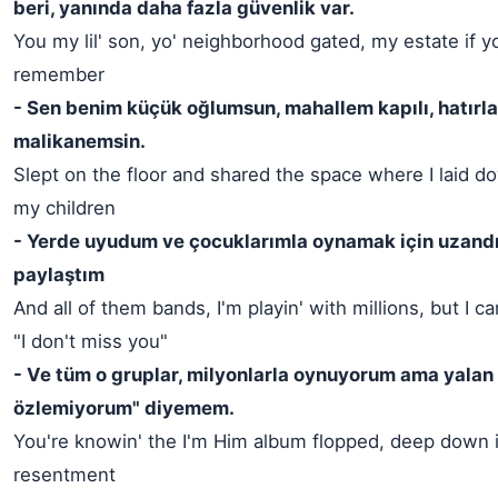
beri, yanında daha fazla güvenlik var.
You my lil' son, yo' neighborhood gated, my estate if y
remember
- Sen benim küçük oğlumsun, mahallem kapılı, hatırl
malikanemsin.
Slept on the floor and shared the space where I laid d
my children
- Yerde uyudum ve çocuklarımla oynamak için uzandı
paylaştım
And all of them bands, I'm playin' with millions, but I can
"I don't miss you"
- Ve tüm o gruplar, milyonlarla oynuyorum ama yalan 
özlemiyorum" diyemem.
You're knowin' the I'm Him album flopped, deep down 
resentment