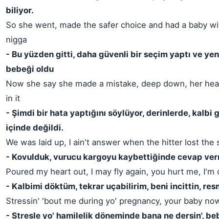
biliyor.
So she went, made the safer choice and had a baby w
nigga
- Bu yüzden gitti, daha güvenli bir seçim yaptı ve yen
bebeği oldu
Now she say she made a mistake, deep down, her heart
in it
- Şimdi bir hata yaptığını söylüyor, derinlerde, kalbi
içinde değildi.
We was laid up, I ain't answer when the hitter lost the
- Kovulduk, vurucu kargoyu kaybettiğinde cevap v
Poured my heart out, I may fly again, you hurt me, I'm 
- Kalbimi döktüm, tekrar uçabilirim, beni incittin, re
Stressin' 'bout me during yo' pregnancy, your baby n
- Stresle yo' hamilelik döneminde bana ne dersin', be