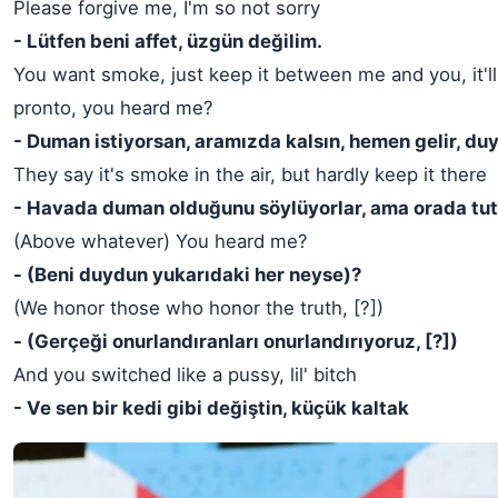
Please forgive me, I'm so not sorry
- Lütfen beni affet, üzgün değilim.
You want smoke, just keep it between me and you, it'll
pronto, you heard me?
- Duman istiyorsan, aramızda kalsın, hemen gelir, d
They say it's smoke in the air, but hardly keep it there
- Havada duman olduğunu söylüyorlar, ama orada tu
(Above whatever) You heard me?
- (Beni duydun yukarıdaki her neyse)?
(We honor those who honor the truth, [?])
- (Gerçeği onurlandıranları onurlandırıyoruz, [?])
And you switched like a pussy, lil' bitch
- Ve sen bir kedi gibi değiştin, küçük kaltak