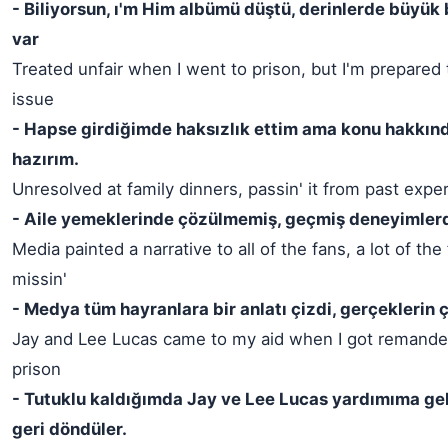
- Biliyorsun, ı'm Him albümü düştü, derinlerde büyük b
var
Treated unfair when I went to prison, but I'm prepared
issue
- Hapse girdiğimde haksızlık ettim ama konu hakkı
hazırım.
Unresolved at family dinners, passin' it from past expe
- Aile yemeklerinde çözülmemiş, geçmiş deneyimle
Media painted a narrative to all of the fans, a lot of the
missin'
- Medya tüm hayranlara bir anlatı çizdi, gerçeklerin
Jay and Lee Lucas came to my aid when I got remande
prison
- Tutuklu kaldığımda Jay ve Lee Lucas yardımıma gel
geri döndüler.