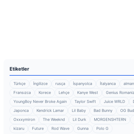
Etiketler
Türkçe
İngilizce
rusça
İspanyolca
İtalyanca
alman
Fransızca
Korece
Lehçe
Kanye West
Genius Romaniz
YoungBoy Never Broke Again
Taylor Swift
Juice WRLD
Japonca
Kendrick Lamar
Lil Baby
Bad Bunny
OG Bu
Oxxxymiron
The Weeknd
Lil Durk
MORGENSHTERN
kizaru
Future
Rod Wave
Gunna
Polo G