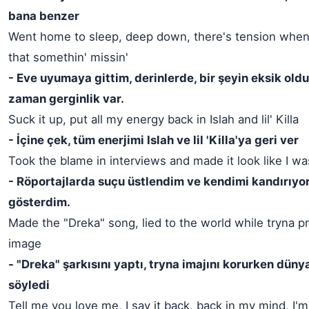
bana benzer
Went home to sleep, deep down, there's tension when
that somethin' missin'
- Eve uyumaya gittim, derinlerde, bir şeyin eksik old
zaman gerginlik var.
Suck it up, put all my energy back in Islah and lil' Killa
- İçine çek, tüm enerjimi Islah ve lil 'Killa'ya geri ver
Took the blame in interviews and made it look like I was
- Röportajlarda suçu üstlendim ve kendimi kandırıy
gösterdim.
Made the "Dreka" song, lied to the world while tryna p
image
- "Dreka" şarkısını yaptı, tryna imajını korurken dün
söyledi
Tell me you love me, I say it back, back in my mind, I'm