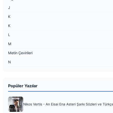
J
K
K
L
M
Metin Çevirileri
N
Popüler Yazılar
Nikos Vertis - An Eisai Ena Asteri Şarkı Sözleri ve Türkç