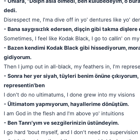
- Onlara, "Dolph asla ölmedi, ben kulübedeyim, o bur
dedi.
Disrespect me, I'ma dive off in yo' dentures like yo' den
- Bana saygısızlık edersen, dişçin gibi takma dişlere
Sometimes, I feel like Kodak Black, I go to callin' on my 
- Bazen kendimi Kodak Black gibi hissediyorum, mo
gidiyorum.
Then I jump out in all-black, my feathers in, I'm represe
- Sonra her yer siyah, tüyleri benim önüne çıkıyorum,
representin'ben
I don't do no ultimatums, I done grew into my visions
- Ültimatom yapmıyorum, hayallerime dönüştüm.
I am God in the flesh and I'm above yo' intuitions
- Ben Tanrı'yım ve sezgilerinizin üstündeyim.
I go hard 'bout myself, and I don't need no supervision