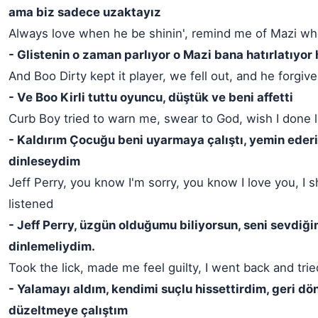
ama biz sadece uzaktayız
Always love when he be shinin', remind me of Mazi whe
- Glistenin o zaman parlıyor o Mazi bana hatırlatıyor
And Boo Dirty kept it player, we fell out, and he forgiv
- Ve Boo Kirli tuttu oyuncu, düştük ve beni affetti
Curb Boy tried to warn me, swear to God, wish I done 
- Kaldırım Çocuğu beni uyarmaya çalıştı, yemin eder
dinleseydim
Jeff Perry, you know I'm sorry, you know I love you, I 
listened
- Jeff Perry, üzgün olduğumu biliyorsun, seni sevdiğim
dinlemeliydim.
Took the lick, made me feel guilty, I went back and tried 
- Yalamayı aldım, kendimi suçlu hissettirdim, geri d
düzeltmeye çalıştım