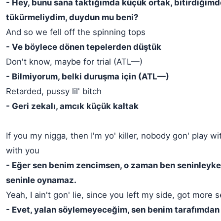
- Hey, bunu sana taktığımda küçük ortak, bitirdiğimd
tükürmeliydim, duydun mu beni?
And so we fell off the spinning tops
- Ve böylece dönen tepelerden düştük
Don't know, maybe for trial (ATL—)
- Bilmiyorum, belki duruşma için (ATL—)
Retarded, pussy lil' bitch
- Geri zekalı, amcık küçük kaltak
If you my nigga, then I'm yo' killer, nobody gon' play w
with you
- Eğer sen benim zencimsen, o zaman ben seninleyk
seninle oynamaz.
Yeah, I ain't gon' lie, since you left my side, got more 
- Evet, yalan söylemeyeceğim, sen benim tarafımdan 