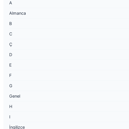
A
Almanca
B
C
Ç
D
E
F
G
Genel
H
I
İngilizce