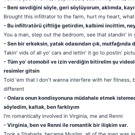
- Beni sevdiğini söyle, geri söylüyorum, aklımda, kay
Brought this infiltrator to the farm, hurt my heart, what
- Bu infiltratörü çiftliğe getirdim, kalbimi incittim, n
You a man, step out the bedroom, see that standin' in 
- Sen bir erkeksin, yatak odasından çık, mutfağında d
Takin' vids of all yo' cars and lettin' it go to postin' pict
- Tüm yo' otomobil ve izin verdiğin bitirelim şu videol
resimler gitsin
Told 'em that I don't wanna interfere with her fitness, b
different
- Onlara onun kondisyonuna müdahale etmek isteme
söyledim, kaltak, ben farklıyım
I'm romantically involved in Virginia, me and Renni
- Virginia, ben ve Renni ile romantik bir ilişkim var.
Took a Shahada, became Muslim, all of the men was i