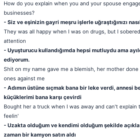
How do you explain when you and your spouse engaged 
businesses?
- Siz ve eşinizin gayri meşru işlerle uğraştığınızı nası
They was all happy when I was on drugs, but I sobered 
attention
- Uyuşturucu kullandığımda hepsi mutluydu ama ayıl
ediyorum.
Shit on my name gave me a blemish, her mother done t
ones against me
- Adımın üstüne sıçmak bana bir leke verdi, annesi b
küçüklerimi bana karşı çevirdi
Bought her a truck when I was away and can't explain 
feelin'
- Uzakta olduğum ve kendimi olduğum şekilde açıklay
zaman bir kamyon satın aldı