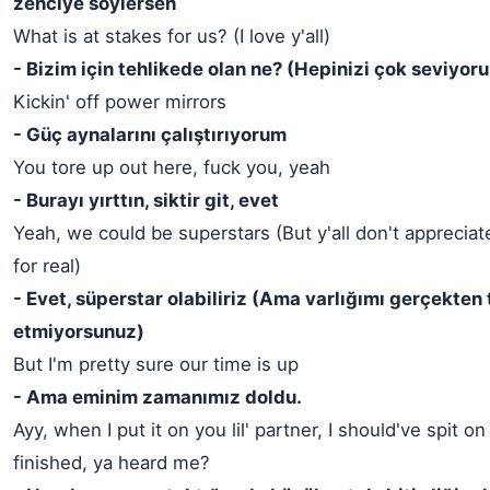
zenciye söylersen
What is at stakes for us? (I love y'all)
- Bizim için tehlikede olan ne? (Hepinizi çok seviyor
Kickin' off power mirrors
- Güç aynalarını çalıştırıyorum
You tore up out here, fuck you, yeah
- Burayı yırttın, siktir git, evet
Yeah, we could be superstars (But y'all don't apprecia
for real)
- Evet, süperstar olabiliriz (Ama varlığımı gerçekten 
etmiyorsunuz)
But I'm pretty sure our time is up
- Ama eminim zamanımız doldu.
Ayy, when I put it on you lil' partner, I should've spit on
finished, ya heard me?