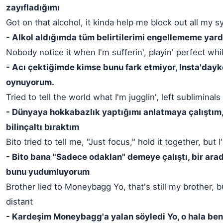
zayıfladığımı
Got on that alcohol, it kinda help me block out all my
- Alkol aldığımda tüm belirtilerimi engellememe yard
Nobody notice it when I'm sufferin', playin' perfect whil
- Acı çektiğimde kimse bunu fark etmiyor, Insta'da
oynuyorum.
Tried to tell the world what I'm jugglin', left subliminals
- Dünyaya hokkabazlık yaptığımı anlatmaya çalıştım,
bilinçaltı bıraktım
Bito tried to tell me, "Just focus," hold it together, but I
- Bito bana "Sadece odaklan" demeye çalıştı, bir ara
bunu yudumluyorum
Brother lied to Moneybagg Yo, that's still my brother, b
distant
- Kardeşim Moneybagg'a yalan söyledi Yo, o hala be