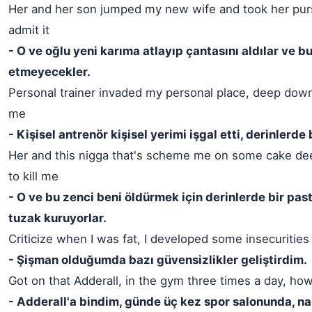
Her and her son jumped my new wife and took her pur
admit it
- O ve oğlu yeni karıma atlayıp çantasını aldılar ve b
etmeyecekler.
Personal trainer invaded my personal place, deep down i
me
- Kişisel antrenör kişisel yerimi işgal etti, derinlerde
Her and this nigga that's scheme me on some cake de
to kill me
- O ve bu zenci beni öldürmek için derinlerde bir pas
tuzak kuruyorlar.
Criticize when I was fat, I developed some insecurities
- Şişman olduğumda bazı güvensizlikler geliştirdim.
Got on that Adderall, in the gym three times a day, how
- Adderall'a bindim, günde üç kez spor salonunda, na