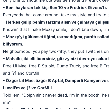
Only one to shout me out was Ben 10 and Fredrick Gi
- Beni haykıran tek kişi Ben 10 ve Fredrick Givens'tı.
Everybody that come around, take my style and try to st
- Herkes gelip benim tarzımı alsın ve çalmaya çalışsı
Knowin' that I make Mozzy smile, I don't bite down, I'm 
- Mozzy'yi gülümsettiğimi, ısırmadığımı, parıltı salla
biliyorum.
Neighborhood, you pay two-fifty, they put switches on 
- Mahalle, iki elli ödersiniz, glizzy'nizi devreye sokarl
Free Lil Mae, free B Stupid, Dump Truck, and free B Fr
and [?] and CorMill
- Özgür Lil Mae, özgür B Aptal, Damperli Kamyon ve 
Luccii'm ve [? ve CorMill
Told 'em, "Dolph ain't never dead, I'm in the booth, he 
me"