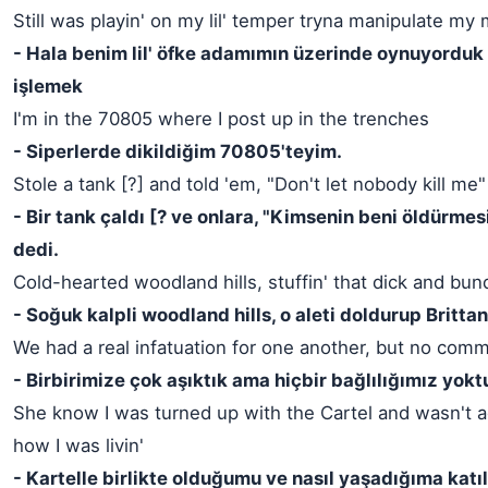
Still was playin' on my lil' temper tryna manipulate my
- Hala benim lil' öfke adamımın üzerinde oynuyordu
işlemek
I'm in the 70805 where I post up in the trenches
- Siperlerde dikildiğim 70805'teyim.
Stole a tank [?] and told 'em, "Don't let nobody kill me"
- Bir tank çaldı [? ve onlara, "Kimsenin beni öldürmes
dedi.
Cold-hearted woodland hills, stuffin' that dick and bun
- Soğuk kalpli woodland hills, o aleti doldurup Britta
We had a real infatuation for one another, but no com
- Birbirimize çok aşıktık ama hiçbir bağlılığımız yokt
She know I was turned up with the Cartel and wasn't a
how I was livin'
- Kartelle birlikte olduğumu ve nasıl yaşadığıma kat