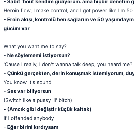
- Sabit 'bout kendim gidiyorum. ama hiçbir denetim 
Heroin flow, I make control, and I got power like I'm 50
- Eroin akışı, kontrolü ben sağlarım ve 50 yaşımdaym
gücüm var
What you want me to say?
- Ne söylememi istiyorsun?
'Cause I really, I don't wanna talk deep, you heard me?
- Çünkü gerçekten, derin konuşmak istemiyorum, du
You know it's sound
- Ses var biliyorsun
(Switch like a pussy lil' bitch)
- (Amcık gibi değiştir küçük kaltak)
If I offended anybody
- Eğer birini kırdıysam